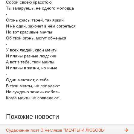
Собой своею красотою
Ты зачаруешь, не одного молодца
-
Огонь красы твоей, так яркий
И не один, захочет в нём согреться
Но вот красивые мечты
Об твой огонь, могут обжечься
-
У всех людей, свои мечты
И планы разные людские
А вот в тебе, твои мечты
И планы в жизни, но иные
-
Одни мечтают, о тебе
В твои мечты, не попадают
Не суждено зажечь любовь
Когда мечты не совпадают .
Похожие новости
Судакчанин поэт Э.Чегляков "МЕЧТЫ И ЛЮБОВЬ"