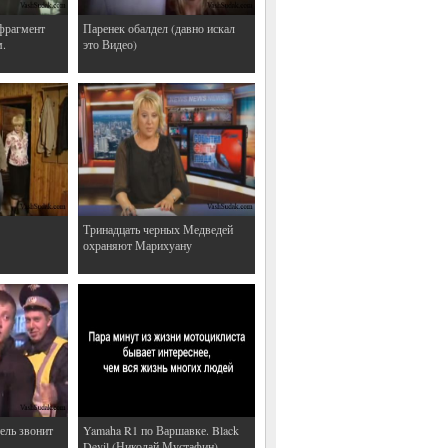
фрагмент
Паренек обалдел (давно искал
м.
это Видео)
Тринадцать черных Медведей
охраняют Марихуану
ель звонит
Yamaha R1 по Варшавке. Black
Devil (Николай Мустафин)