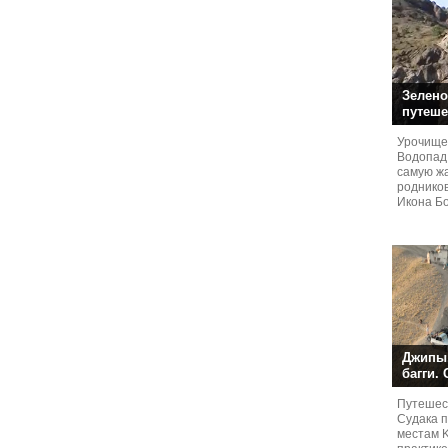
Зелено
путеше
Урочище
Водопад
самую жа
родников
Икона Бо
Джипы,
багги.
Путешест
Судaка 
местам 