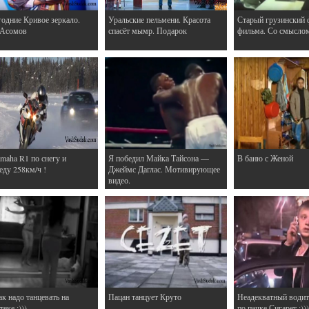
одние Кривое зеркало.
Уральские пельмени. Красота
Старый грузинский 
 Асомов
спасёт мымр. Подарок
фильма. Со смысло
maha R1 по снегу и
Я победил Майка Тайсона —
В баню с Женой
еду 258км/ч !
Джеймс Даглас. Мотивирующее
видео.
ак надо танцевать на
Пацан танцует Круто
Неадекватный водит
еке :)))
по пачке Сигарет :)))