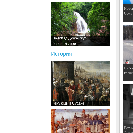
Hовог
Обит
Водопад Джур-Джур.
Генеральское
История
На Ya
голол
Генуэзцы в Судаке
Вот к
Дискот