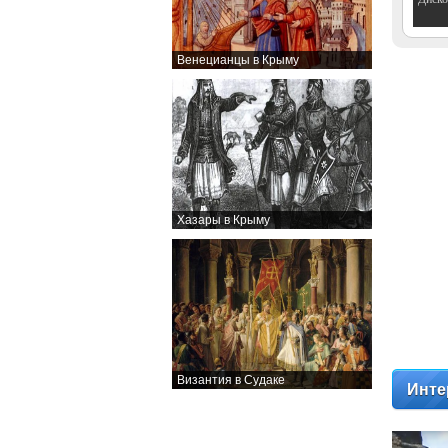
Венецианцы в Крыму
Хазары в Крыму
Византия в Судаке
Инте