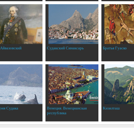
 Айвазовский
Судакский Синаксарь
Братья Гуаско
рия Судака
Венеция. Венецианская
Кизилташ
республика