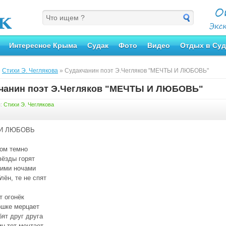
Интересное Крыма
Судак
Фото
Видео
Отдых в Суд
»
Стихи Э. Чеглякова
» Судакчанин поэт Э.Чегляков "МЕЧТЫ И ЛЮБОВЬ"
чанин поэт Э.Чегляков "МЕЧТЫ И ЛЮБОВЬ"
я:
Стихи Э. Чеглякова
И ЛЮБОВЬ
ом темно
вёзды горят
кими ночами
лён, те не спят
т огонёк
ошке мерцает
ят друг друга
н тот мечтает