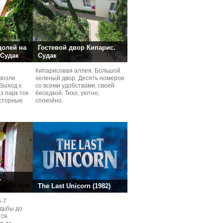
долей на
Гостевой двор Кипарис.
 Судак
Судак
Кипарисовая аллея. Большой
возле
зеленый двор. Десять номеров
Выход к
со всеми удобствами, своей
з парк ток
беседкой. Тихо, уютно,
сторные
спокойно.
ней.
.
The Last Unicorn (1982)
6-7
одьбы до
тся