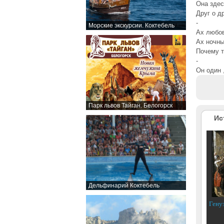
Она здес
Друг о д
-
Морские экскурсии. Коктебель
Ах любо
Ах ночн
Почему т
-
Он один ,
Парк львов Тайган. Белогорск
Ис
Дельфинарий Коктебель
Гену