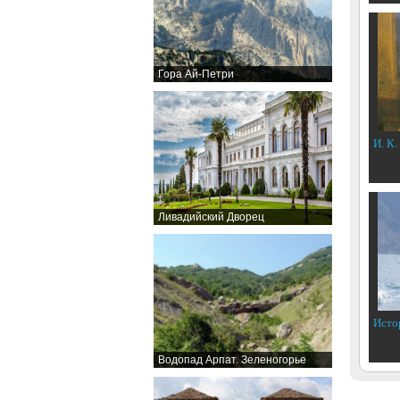
Гора Ай-Петри
И. К.
Ливадийский Дворец
Исто
Водопад Арпат. Зеленогорье