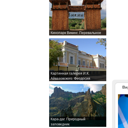
Кинопарк Викинг. Перевальное
Картинная галерея И.К.
Айвазовского. Феодосия
Ви
Кара-даг. Природный
заповедник