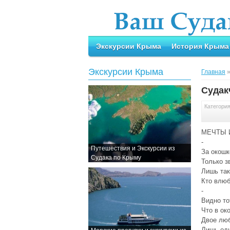
Экскурсии Крыма
История Крыма
Экскурсии Крыма
Главная
Судак
Категори
МЕЧТЫ 
-
Путешествия и Экскурсии из
За окошк
Судака по Крыму
Только з
Лишь та
Кто влюб
-
Видно то
Что в ок
Двое люб
Лишь оди