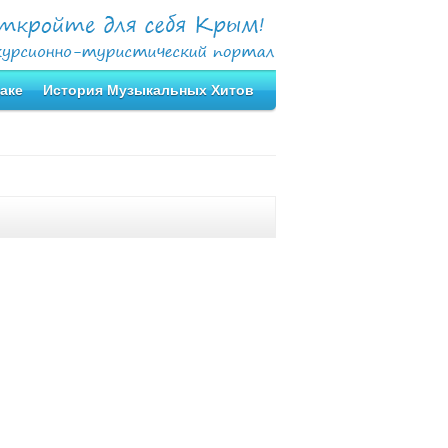
аке
История Музыкальных Хитов