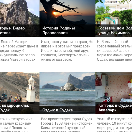
горье. Видео
История Родины
Гостевой дом Во
ствие
Православия
улице Нахимова.
 Божьей Матери.
Итак, стою у жизни на краю, Но
Небольшой новый
 не пересыхает даже в
лик её и в этот миг прекрасен,
современный отель 
ркую погоду. 6
И если ты со мной, мой друг,
кипарисовой аллеи. 
 и уникальное озеро.
согласен, Бессмертью жизни
морю возможен чере
жьей Матери в горах.
жизнь отдай свою.
Судaк. Большие про
номера со своей кух
 квадроциклы,
Коттэдж в Судаке
 Судак
Отдых в Судаке
Аквапарк
вия и экскурcии из
Вас приветствует город Судак.
Уютный коттедж на 
по самым красивым
Город с 1808 летней историей.
человек. 10 минут х
Kрыма! Познать на
Климатический курортный
моря, рядом находи