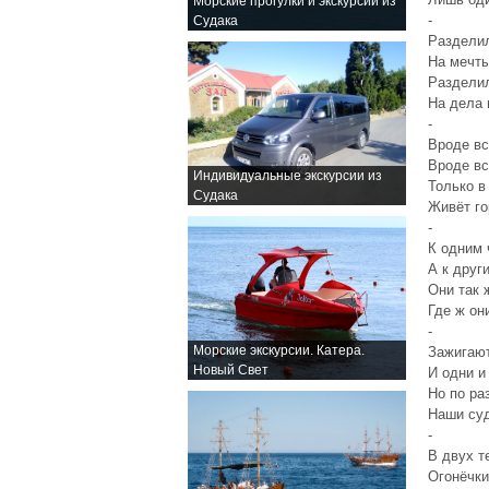
Морские прогулки и экскурсии из
-
Судака
Раздели
На мечты
Раздели
На дела 
-
Вроде вс
Вроде вс
Индивидуальные экскурсии из
Только в
Судака
Живёт го
-
К одним 
А к друг
Они так 
Где ж он
-
Морские экскурсии. Катера.
Зажигают
Новый Свет
И одни и
Но по ра
Наши су
-
В двух т
Огонёчк