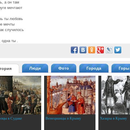
ь, а он там
руге мечтают
вь ты любовь
ые мечты
ак случилось
 одна ты .
Люди
Фото
Города
Горы
тория
эзцы в Судаке
Венецианцы в Крыму
Хазары в Крыму