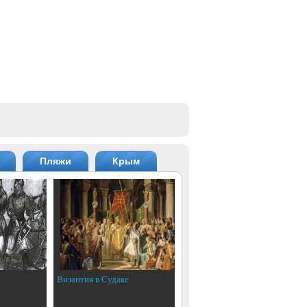
Пляжи
Крым
Византия в Судаке