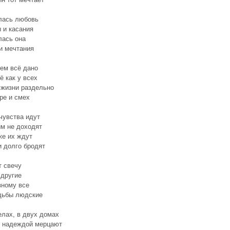
лась любовь
 и касания
лась она
и мечтания
ем всё дано
ё как у всех
 жизни раздельно
ре и смех
чувства идут
им не доходят
же их ждут
и долго бродят
 свечу
 другие
зному все
дьбы людские
елах, в двух домах
и надеждой мерцают