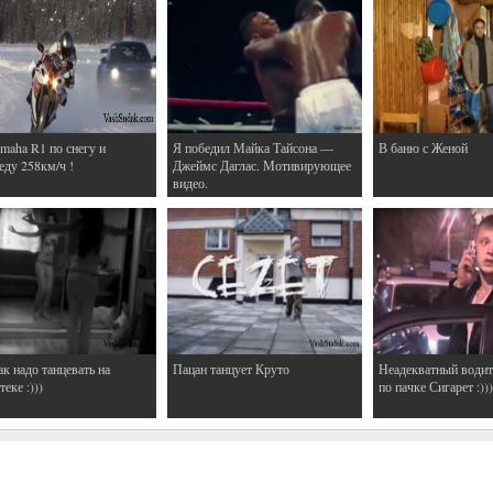
maha R1 по снегу и
Я победил Майка Тайсона —
В баню с Женой
еду 258км/ч !
Джеймс Даглас. Мотивирующее
видео.
ак надо танцевать на
Пацан танцует Круто
Неадекватный водит
еке :)))
по пачке Сигарет :)))