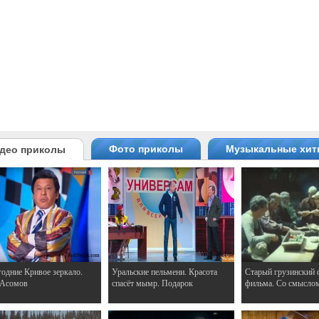
Фото приколы
Музыкальные хи
део приколы
одние Кривое зеркало.
Уральские пельмени. Красота
Старый грузинский 
 Асомов
спасёт мымр. Подарок
фильма. Со смысло