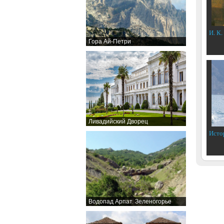
И. К.
Гора Ай-Петри
Ливадийский Дворец
Исто
Водопад Арпат. Зеленогорье