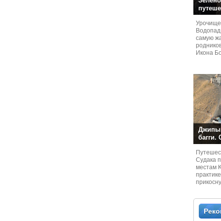
Зелено
путеше
Урочище
Водопад
самую жа
родников
Икона Бо
Джипы,
багги.
Путешест
Судaка 
местам 
практике
прикосн
местам и
Рек