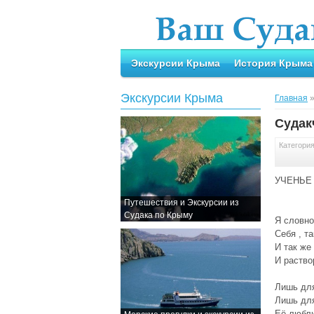
Экскурсии Крыма
История Крыма
Экскурсии Крыма
Главная
Судак
Категори
УЧЕНЬЕ
Путешествия и Экскурсии из
Судака по Крыму
Я словно
Себя , т
И так же
И раство
Лишь для
Лишь для
Её люблю