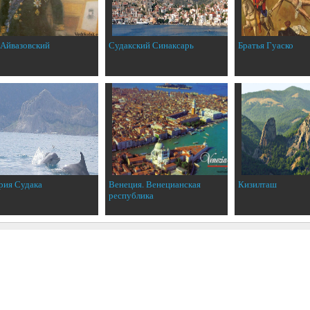
 Айвазовский
Судакский Синаксарь
Братья Гуаско
рия Судака
Венеция. Венецианская
Кизилташ
республика