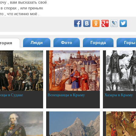
очу , вам высказать своё
 в спорах , или преньях
о , что истинно моё .
Люди
Фото
Города
Горы
тория
эзцы в Судаке
Венецианцы в Крыму
Хазары в Крыму