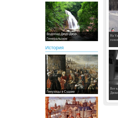
Водопад Джур-Джур.
На Ya
Генеральское
голол
История
Вот к
Генуэзцы в Судаке
Дискот