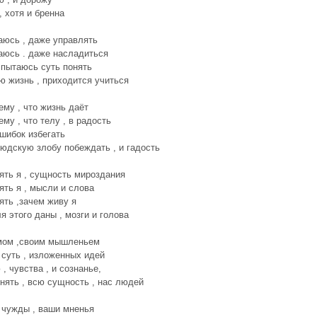
, хотя и бренна
аюсь , даже управлять
аюсь . даже насладиться
, пытаюсь суть понять
ю жизнь , приходится учиться
ему , что жизнь даёт
ему , что телу , в радость
ошибок избегать
людскую злобу побеждать , и гадость
ять я , сущность мироздания
ять я , мысли и слова
ять ,зачем живу я
ля этого даны , мозги и голова
мом ,своим мышленьем
 суть , изложенных идей
, чувства , и сознанье,
нять , всю сущность , нас людей
 чужды , ваши мненья