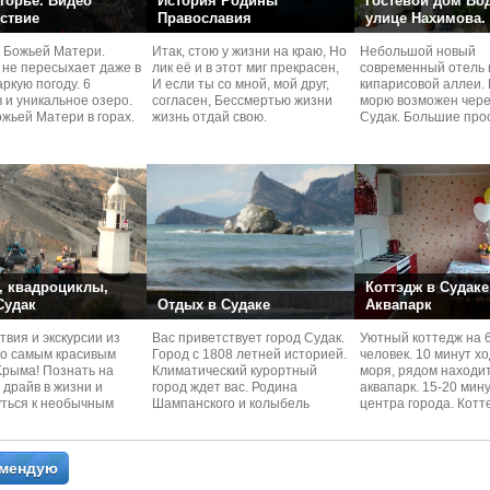
горье. Видео
История Родины
Гостевой дом Во
ствие
Православия
улице Нахимова.
 Божьей Матери.
Итак, стою у жизни на краю, Но
Небольшой новый
 не пересыхает даже в
лик её и в этот миг прекрасен,
современный отель 
ркую погоду. 6
И если ты со мной, мой друг,
кипарисовой аллеи. 
 и уникальное озеро.
согласен, Бессмертью жизни
морю возможен чере
жьей Матери в горах.
жизнь отдай свою.
Судaк. Большие про
номера со своей кух
 квадроциклы,
Коттэдж в Судаке
 Судак
Отдых в Судаке
Аквапарк
вия и экскурcии из
Вас приветствует город Судак.
Уютный коттедж на 
по самым красивым
Город с 1808 летней историей.
человек. 10 минут х
Kрыма! Познать на
Климатический курортный
моря, рядом находи
 драйв в жизни и
город ждет вас. Родина
аквапарк. 15-20 мин
уться к необычным
Шампанского и колыбель
центра города. Котт
 красотам
Крымского Виноделия.
располагается в тих
омендую