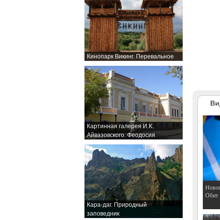
Кинопарк Викинг. Перевальное
Ви
Картинная галерея И.К.
Айвазовского. Феодосия
Hовог
Обит
Кара-даг. Природный
заповедник