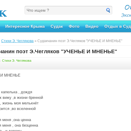
Интересное Крыма
Судак
Фото
Видео
Отдых в Суд
»
Стихи Э. Чеглякова
» Судакчанин поэт Э.Чегляков "УЧЕНЬЕ И МНЕНЬЕ"
чанин поэт Э.Чегляков "УЧЕНЬЕ И МНЕНЬЕ"
я:
Стихи Э. Чеглякова
 И МНЕНЬЕ
 капелька , дождя
ак вижу ,в жизни бренной
 , жизнь моя мелькнёт
рится ,во вселенной
 меня ,она ценна
 меня , она безценна
 , и дорожу