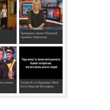
Тринадцать черных Медведей
охраняют Марихуану
ель звонит
Yamaha R1 по Варшавке. Black
Devil (Николай Мустафин)