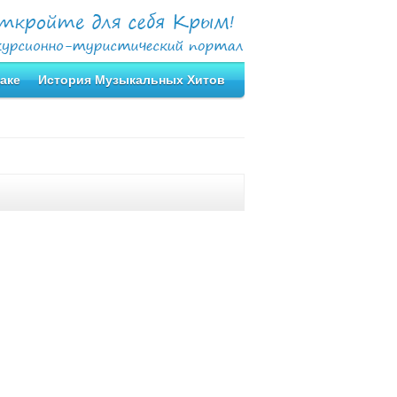
аке
История Музыкальных Хитов