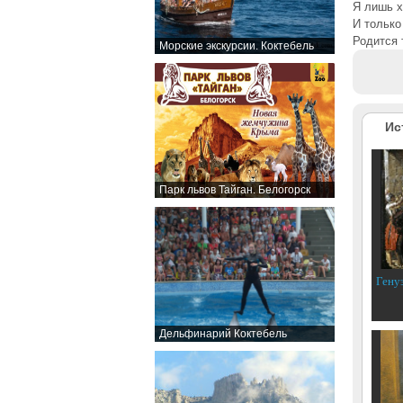
Я лишь х
И только
Родится т
Морские экскурсии. Коктебель
Ис
Парк львов Тайган. Белогорск
Гену
Дельфинарий Коктебель