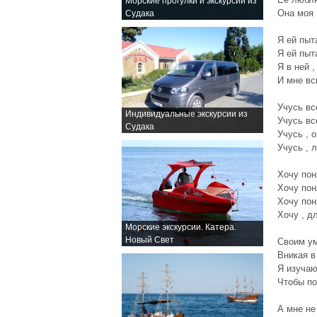
Морские прогулки и экскурсии из
Она моя 
Судака
Я ей пыт
Я ей пыт
Я в ней 
И мне вс
Учусь вс
Индивидуальные экскурсии из
Учусь вс
Судака
Учусь , 
Учусь , 
Хочу пон
Хочу пон
Хочу пон
Хочу , д
Морские экскурсии. Катера.
Новый Свет
Своим у
Вникая в
Я изучаю 
Чтобы по
А мне не