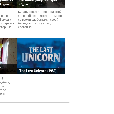
долей на
Гостевой двор Кипарис.
 Судак
Судак
Кипарисовая аллея. Большой
возле
зеленый двор. Десять номеров
Выход к
со всеми удобствами, своей
з парк ток
беседкой. Тихо, уютно,
сторные
спокойно.
ней.
.
The Last Unicorn (1982)
6-7
одьбы до
тся
ут до
едж
ом