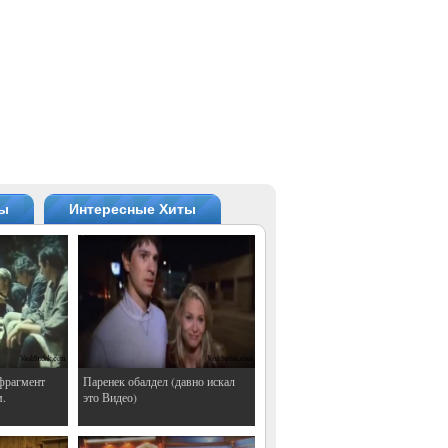
ты
Интересные Хиты
фрагмент
Паренек обалдел (давно искал
м.
это Видео)