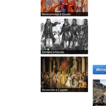
Венецианцы в Крыму
Хазары в Крыму
Инте
Византия в Судаке