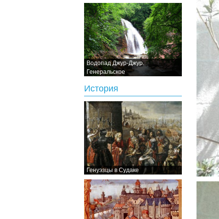
Водопад Джур-Джур.
Генеральское
История
Генуэзцы в Судаке