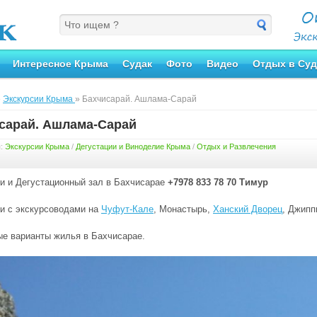
Интересное Крыма
Судак
Фото
Видео
Отдых в Суд
»
Экскурсии Крыма
» Бахчисарай. Ашлама-Сарай
сарай. Ашлама-Сарай
я:
Экскурсии Крыма
/
Дегустации и Виноделие Крыма
/
Отдых и Развлечения
и и Дегустационный зал в Бахчисарае
+7978 833 78 70 Тимур
и с экскурсоводами на
Чуфут-Кале
, Монастырь,
Ханский Дворец
, Джипп
е варианты жилья в Бахчисарае.