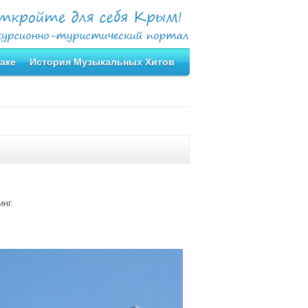
аке
История Музыкальных Хитов
инг.