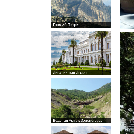
Гора Ай-Петри
Ливадийский Дворец
Водопад Арпат. Зеленогорье