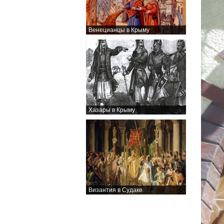
Венецианцы в Крыму
Хазары в Крыму
Византия в Судаке