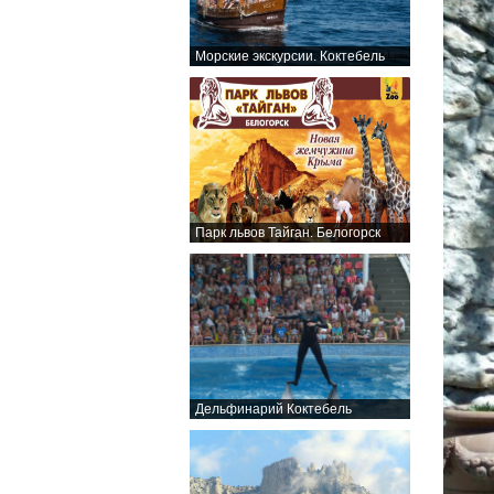
Морские экскурсии. Коктебель
Парк львов Тайган. Белогорск
Дельфинарий Коктебель