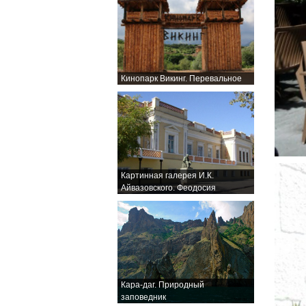
Кинопарк Викинг. Перевальное
Картинная галерея И.К.
Айвазовского. Феодосия
Кара-даг. Природный
заповедник