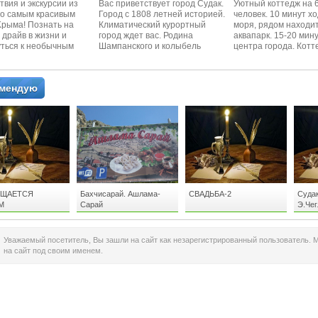
вия и экскурcии из
Вас приветствует город Судак.
Уютный коттедж на 
по самым красивым
Город с 1808 летней историей.
человек. 10 минут х
Kрыма! Познать на
Климатический курортный
моря, рядом находи
 драйв в жизни и
город ждет вас. Родина
аквапарк. 15-20 мин
уться к необычным
Шампанского и колыбель
центра города. Котт
 красотам
Крымского Виноделия.
располагается в тих
омендую
ЩАЕТСЯ
Бахчисарай. Ашлама-
СВАДЬБА-2
Судак
М
Сарай
Э.Чег
ЖИЗН
Уважаемый посетитель, Вы зашли на сайт как незарегистрированный пользователь. 
на сайт под своим именем.