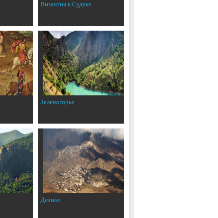
Византия в Судаке
Зеленогорье
Дачное