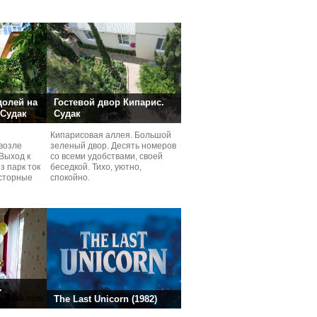
долей на
Гостевой двор Кипарис.
 Судак
Судак
Кипарисовая аллея. Большой
возле
зеленый двор. Десять номеров
Выход к
со всеми удобствами, своей
з парк ток
беседкой. Тихо, уютно,
сторные
спокойно.
ней.
.
The Last Unicorn (1982)