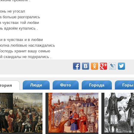
гонь не угосал
а больше разгорались
в чувствах той любви
ь вдвоём купались .
и в чувствах и в любви
сполна любовью наслаждались
Господь хранит вашу семью
ей скандалы не подкрались .
Люди
Фото
Города
Горы
тория