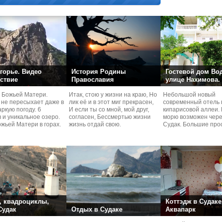
горье. Видео
История Родины
Гостевой дом Во
ствие
Православия
улице Нахимова.
 Божьей Матери.
Итак, стою у жизни на краю, Но
Небольшой новый
 не пересыхает даже в
лик её и в этот миг прекрасен,
современный отель 
ркую погоду. 6
И если ты со мной, мой друг,
кипарисовой аллеи. 
 и уникальное озеро.
согласен, Бессмертью жизни
морю возможен чере
жьей Матери в горах.
жизнь отдай свою.
Судaк. Большие про
номера со своей кух
 квадроциклы,
Коттэдж в Судаке
 Судак
Отдых в Судаке
Аквапарк