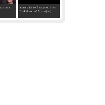
ель звонит
Yamaha R1 по Варшавке. Black
Devil (Николай Мустафин)