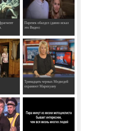
фрагмент
Паренек обалдел (давно искал
м.
это Видео)
Тринадцать черных Медведей
охраняют Марихуану