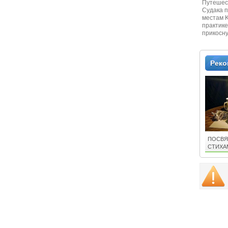
Путешест
Судaка 
местам 
практике
прикосн
местам и
Рек
ПОСВЯ
СТИХА