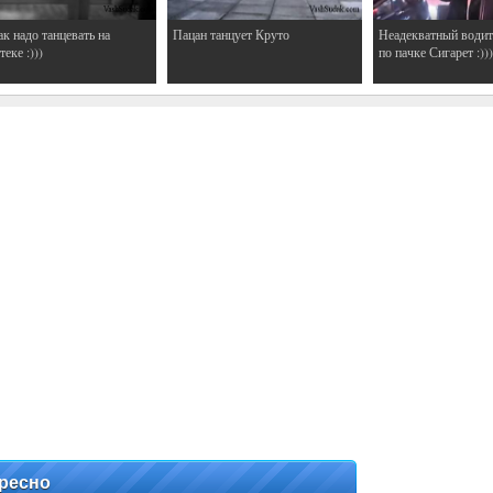
ак надо танцевать на
Пацан танцует Круто
Неадекватный водит
еке :)))
по пачке Сигарет :)))
ресно