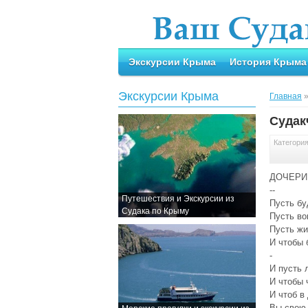
Экскурсии Крыма
История Крыма
Экскурсии Крыма
Главная
Судак
Категори
ДОЧЕРИ
--
Путешествия и Экскурсии из
Пусть бу
Судака по Крыму
Пусть во
Пусть жи
И чтобы 
-
И пусть 
И чтобы 
И чтоб в
Вы свою 