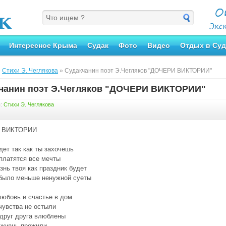
Интересное Крыма
Судак
Фото
Видео
Отдых в Суд
»
Стихи Э. Чеглякова
» Судакчанин поэт Э.Чегляков "ДОЧЕРИ ВИКТОРИИ"
чанин поэт Э.Чегляков "ДОЧЕРИ ВИКТОРИИ"
я:
Стихи Э. Чеглякова
 ВИКТОРИИ
дет так как ты захочешь
платятся все мечты
знь твоя как праздник будет
было меньше ненужной суеты
любовь и счастье в дом
чувства не остыли
 друг друга влюблены
жизнь прожили .