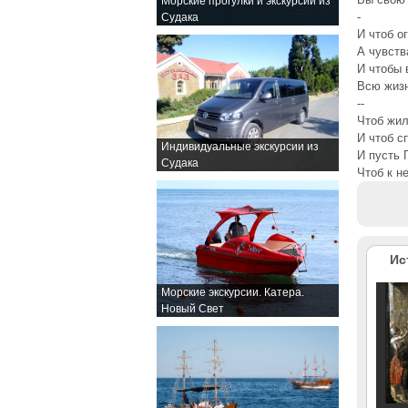
Морские прогулки и экскурсии из
-
Судака
И чтоб о
А чувств
И чтобы 
Всю жизн
--
Чтоб жил
И чтоб 
Индивидуальные экскурсии из
И пусть 
Судака
Чтоб к н
Ис
Морские экскурсии. Катера.
Новый Свет