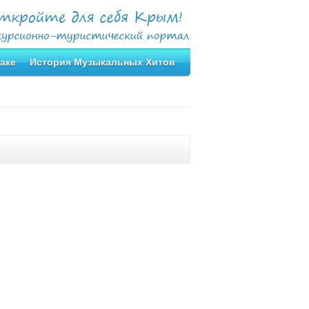
аке
История Музыкальных Хитов