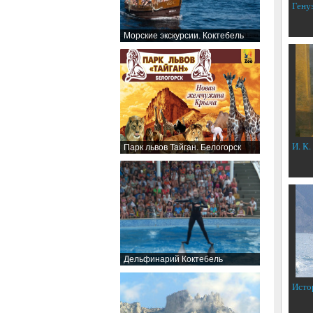
Гену
Морские экскурсии. Коктебель
И. К.
Парк львов Тайган. Белогорск
Дельфинарий Коктебель
Исто