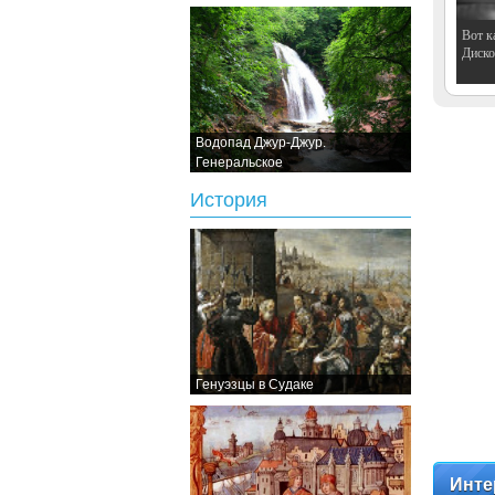
Вот к
Дискот
Водопад Джур-Джур.
Генеральское
История
Генуэзцы в Судаке
Инте