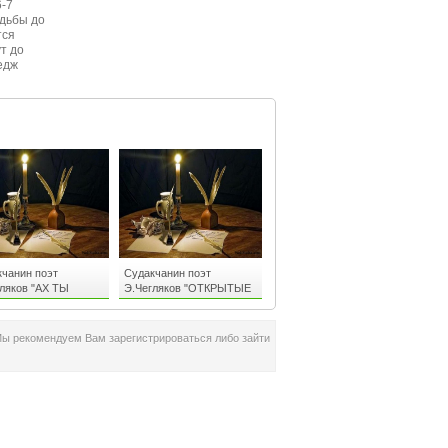
6-7
одьбы до
тся
ут до
едж
ом
чанин поэт
Судакчанин поэт
ляков "АХ ТЫ
Э.Чегляков "ОТКРЫТЫЕ
Ь И ЧУВСТВА"
ЧУВСТВА ЛЮБВИ"
Мы рекомендуем Вам зарегистрироваться либо зайти