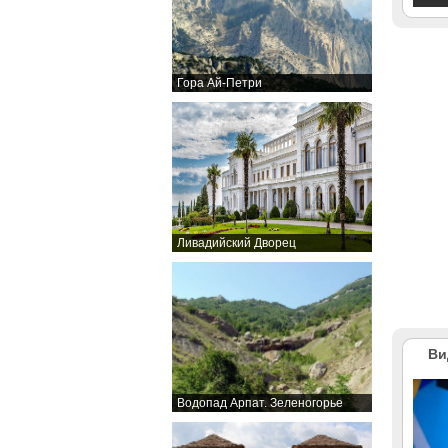
Гора Ай-Петри
Ливадийский Дворец
Ви
Водопад Арпат. Зеленогорье