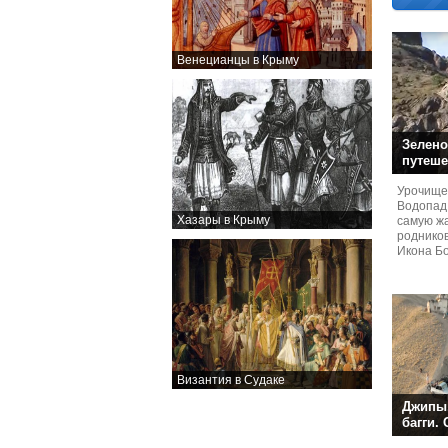
Венецианцы в Крыму
Зелено
путеше
Урочище
Водопад
Хазары в Крыму
самую жа
родников
Икона Бо
Византия в Судаке
Джипы,
багги.