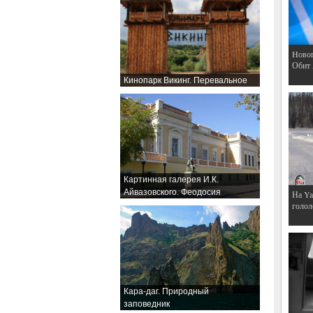
Hовог
Обит
Кинопарк Викинг. Перевальное
Картинная галерея И.К.
Айвазовского. Феодосия
На Ya
голол
Кара-даг. Природный
заповедник