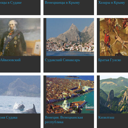
эзцы в Судаке
Венецианцы в Крыму
Хазары в Крыму
 Айвазовский
Судакский Синаксарь
Братья Гуаско
рия Судака
Венеция. Венецианская
Кизилташ
республика