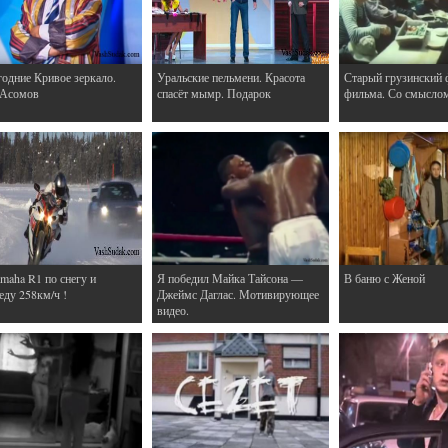
одние Кривое зеркало.
Уральские пельмени. Красота
Старый грузинский 
 Асомов
спасёт мымр. Подарок
фильма. Со смысло
maha R1 по снегу и
Я победил Майка Тайсона —
В баню с Женой
еду 258км/ч !
Джеймс Даглас. Мотивирующее
видео.