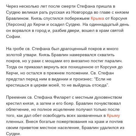
Через несколько лет после смерти Стефана пришла в
Сугдею великая рать русская из Новгорода во главе с князем
Бравлином. Князь спустился побережьем
Крыма
от Корсуня
(Херсона) до Керчи и осадил Сугдею. На одиннадцатый день
он ворвался в город и, разбив двери, вошел в храм святой
Софии.
На гробе св. Стефана был драгоценный покров и много
золотой утвари. Князь Бравлин намеревался схватить
покров, но у раки с мощами его внезапно постиг паралич.
Тогда он приказал вернуть все похищенное от Корсуня до
Керчи, но остался в прежнем положении. Св. Стефан
предстал перед ним в видении и произнес: “Если не
крестишься в церкви моей, то не выйдешь отсюда”.
Преемник св. Стефана Филарет с местным духовенством
крестил князя, а затем и его бояр. Бравлин почувствовал
облегчение, но полное исцеление получил только после
того, как дал обет освободить всех захваченных в
Крыму
пленных. Внеся богатые пожертвования на храм и почтив
своим приветом местное население, Бравлин удалился из
Сугдеи.