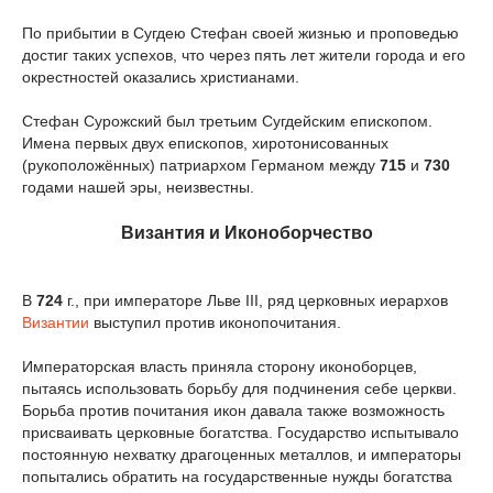
По прибытии в Сугдею Стефан своей жизнью и проповедью
достиг таких успехов, что через пять лет жители города и его
окрестностей оказались христианами.
Стефан Сурожский был третьим Сугдейским епископом.
Имена первых двух епископов, хиротонисованных
(рукоположённых) патриархом Германом между
715
и
730
годами нашей эры, неизвестны.
Визaнтия и Иконоборчество
В
724
г., при императоре Льве III, ряд церковных иерархов
Византии
выступил против иконопочитания.
Императорская власть приняла сторону иконоборцев,
пытаясь использовать борьбу для подчинения себе церкви.
Борьба против почитания икон давала также возможность
присваивать церковные богатства. Государство испытывало
постоянную нехватку драгоценных металлов, и императоры
попытались обратить на государственные нужды богатства