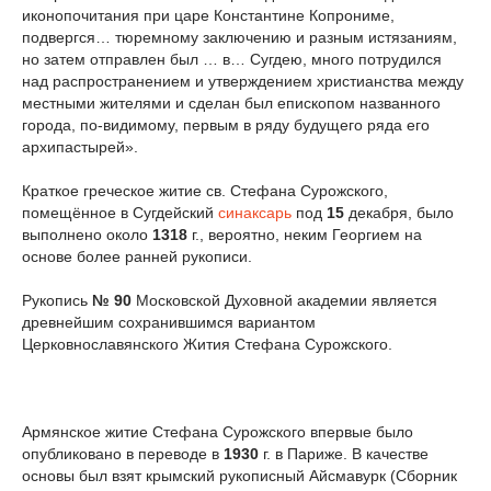
иконопочитания при царе Константине Копрониме,
подвергся… тюремному заключению и разным истязаниям,
но затем отправлен был … в… Сугдею, много потрудился
над распространением и утверждением христианства между
местными жителями и сделан был епископом названного
города, по-видимому, первым в ряду будущего ряда его
архипастырей».
Краткое греческое житие св. Стефана Сурожского,
помещённое в Сугдейский
синаксарь
под
15
декабря, было
выполнено около
1318
г., вероятно, неким Георгием на
основе более ранней рукописи.
Рукопись
№ 90
Московской Духовной академии является
древнейшим сохранившимся вариантом
Церковнославянского Жития Стефана Сурожского.
Армянское житие Стефана Сурожского впервые было
опубликовано в переводе в
1930
г. в Париже. В качестве
основы был взят крымский рукописный Айсмавурк (Сборник