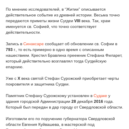
По мнению исследователей, в “Житии” описывается
действительное событие из древней истории. Весьма точно
передаются приметы жизни Сугдеи
VIII
века. Так, храм
именуется св. Софией, что точно соответствует
действительности.
Запись в
Синаксаре
сообщает об обновлении св. Софии в
793
г., то есть примерно в одно время с описанным
нашествием. Крестил Бравлина преемник Стефана Филарет,
который действительно возглавлял тогда Сугдейскую
епархию.
Уже с
X
века святой Стефан Сурожский приобретает черты
покровителя и защитника Сугдеи.
Памятник Стефану Сурожскому установлен в
Судаке
у
здания городской Администрации
28
декабря
2016
года.
Который был передан в дар городу от Свердловской области.
Изготовили его по поручению губернатора Свердловской
области Евгения Куйвашева, в мастерской под