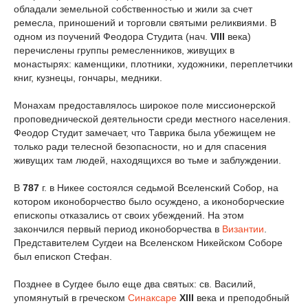
обладали земельной собственностью и жили за счет
ремесла, приношений и торговли святыми реликвиями. В
одном из поучений Феодора Студита (нач.
VIII
века)
перечислены группы ремесленников, живущих в
монастырях: каменщики, плотники, художники, переплетчики
книг, кузнецы, гончары, медники.
Монахам предоставлялось широкое поле миссионерской
проповеднической деятельности среди местного населения.
Феодор Студит замечает, что Таврика была убежищем не
только ради телесной безопасности, но и для спасения
живущих там людей, находящихся во тьме и заблуждении.
В
787
г. в Никее состоялся седьмой Вселенский Собор, на
котором иконоборчество было осуждено, а иконоборческие
епископы отказались от своих убеждений. На этом
закончился первый период иконоборчества в
Византии
.
Представителем Сугдеи на Вселенском Никейском Соборе
был епископ Стефан.
Позднее в Сугдее было еще два святых: св. Василий,
упомянутый в греческом
Синаксаре
XIII
века и преподобный