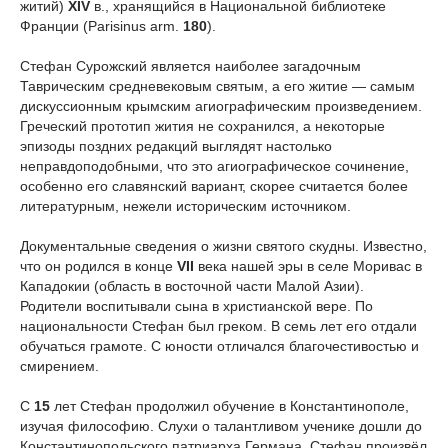
житий)
XIV
в., хранящийся в Национальной библиотеке
Франции (Раrisinus arm.
180
).
Стефан Сурожский является наиболее загадочным
Таврическим средневековым святым, а его житие — самым
дискуссионным крымским агиографическим произведением.
Греческий прототип жития не сохранился, а некоторые
эпизоды поздних редакций выглядят настолько
неправдоподобными, что это агиографическое сочинение,
особенно его славянский вариант, скорее считается более
литературным, нежели историческим источником.
Документальные сведения о жизни святого скудны. Известно,
что он родился в конце
VII
века нашей эры в селе Моривас в
Кападокии (область в восточной части Малой Азии).
Родители воспитывали сына в христианской вере. По
национальности Стефан был греком. В семь лет его отдали
обучаться грамоте. С юности отличался благочестивостью и
смирением.
С
15
лет Стефан продолжил обучение в Константинополе,
изучая философию. Слухи о талантливом ученике дошли до
Константинопольского патриарха Германа. Стефан произвёл