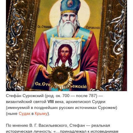
Стефа́н Сурожский (род. ок. 700 — после 787) —
византийский святой
VIII
века, архиепископ Сугдеи
(именуемой в позднейших русских источниках Сурожем)
(ныне
Судак
в
Крыму
).
По мнению В. Г. Васильевского, Стефан — реальная
историческая личность: «…принадлежал к исповедникам