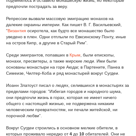
подчинилось и оставило монашескую жизнь, но некоторые
предпочли пострадать за веру.
Репрессии вызвали массовую эмиграцию монахов на
далекие окраины империи. Как пишет В. Г. Васильевский,
“
Византия
осиротела, как будто все монашество было
уведено в плен. Одни отплыли по Евксинскому Понту, иные
на остров Кипр, а другие в Старый Рим”.
Среди эмигрантов, попавших в
Крым
, были епископы,
монахи, пресвитеры, а также мирские люди. Ими были
основаны монастыри на горе Аюдаг, в Партените, Панеа в
Симеизе, Чилтер-Коба и ряд монастырей вокруг Сугдеи.
Иоанн Златоуст писал о людях, селившихся в монастырях за
пределами городов: “Избегая городов и народного шума,
они предпочли жизнь в горах, которая не имеет ничего
общего с настоящей жизнью, не подвержена никаким
человеческим превратностям, ни печали житейской, ни
порочной любви”.
Вокруг Сугдеи строились в основном мелкие обители, в
которых проживало нередко от
4
до
10
обитателей. Они не