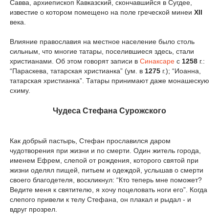
Савва, архиепископ Кавказский, скончавшийся в Сугдее,
известие о котором помещено на поле греческой минеи
XII
века.
Влияние православия на местное население было столь
сильным, что многие татары, поселившиеся здесь, стали
христианами. Об этом говорят записи в
Синаксаре
с
1258
г.:
“Параскева, татарская христианка” (ум. в
1275
г.); “Иоанна,
татарская христианка”. Татары принимают даже монашескую
схиму.
Чудеса Стефана Сурожского
Как добрый пастырь, Стефан прославился даром
чудотворения при жизни и по смерти. Один житель города,
именем Ефрем, слепой от рождения, которого святой при
жизни оделял пищей, питьем и одеждой, услышав о смерти
своего благодетеля, воскликнул: “Кто теперь мне поможет?
Ведите меня к святителю, я хочу поцеловать ноги его”. Когда
слепого привели к телу Стефана, он плакал и рыдал - и
вдруг прозрел.