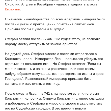
Сицилии, Апулии и Калабрии - удалось удержать власть
Византии
.
С началом иконоборчества по всем епархиям империи были
посланы указы о прекращении почитания святых икон.
Прибыли послы с указом и в Сугдею.
Стефан заявил посланникам: “Не будет этого, не позволю
народу моему отступить от закона Христова”.
На другой день Стефан вместе с послами отправился в
Константинополь. Император Лев III попытался убедить его
отречься от почитания икон. Но Стефан отвечал: “Если ты
меня и сожжешь и на части рассечешь, или еще каким-
нибудь образом замучаешь, все претерплю за иконы и крест
Господень”. Разгневанный император приказал бить
святителя и заключить в темницу.
После смерти Льва III в
741
г. на престол вступил его сын
Константин Копроним. Супруга Константина много слышала
о добродетели Стефана и упросила своего мужа отпустить
его на Сугдейскую кафедру. В это время у нового