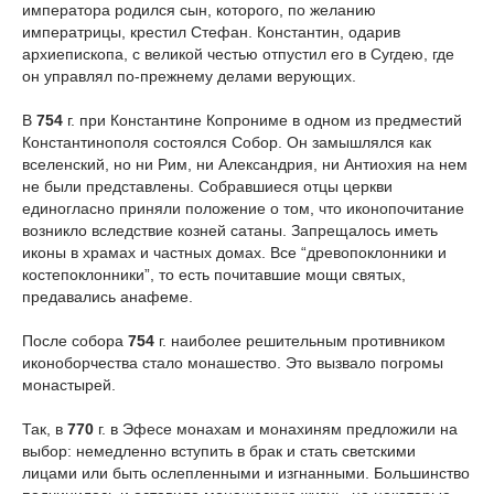
императора родился сын, которого, по желанию
императрицы, крестил Стефан. Константин, одарив
архиепископа, с великой честью отпустил его в Сугдею, где
он управлял по-прежнему делами верующих.
В
754
г. при Константине Копрониме в одном из предместий
Константинополя состоялся Собор. Он замышлялся как
вселенский, но ни Рим, ни Александрия, ни Антиохия на нем
не были представлены. Собравшиеся отцы церкви
единогласно приняли положение о том, что иконопочитание
возникло вследствие козней сатаны. Запрещалось иметь
иконы в храмах и частных домах. Все “древопоклонники и
костепоклонники”, то есть почитавшие мощи святых,
предавались анафеме.
После собора
754
г. наиболее решительным противником
иконоборчества стало монашество. Это вызвало погромы
монастырей.
Так, в
770
г. в Эфесе монахам и монахиням предложили на
выбор: немедленно вступить в брак и стать светскими
лицами или быть ослепленными и изгнанными. Большинство