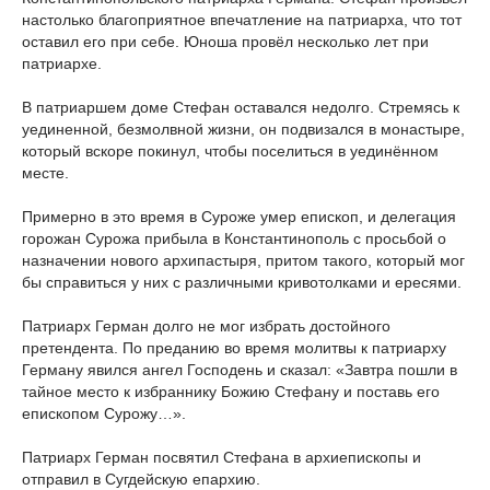
настолько благоприятное впечатление на патриарха, что тот
оставил его при себе. Юноша провёл несколько лет при
патриархе.
В патриаршем доме Стефан оставался недолго. Стремясь к
уединенной, безмолвной жизни, он подвизался в монастыре,
который вскоре покинул, чтобы поселиться в уединённом
месте.
Примерно в это время в Суроже умер епископ, и делегация
горожан Сурожа прибыла в Константинополь с просьбой о
назначении нового архипастыря, притом такого, который мог
бы справиться у них с различными кривотолками и ересями.
Патриарх Герман долго не мог избрать достойного
претендента. По преданию во время молитвы к патриарху
Герману явился ангел Господень и сказал: «Завтра пошли в
тайное место к избраннику Божию Стефану и поставь его
епископом Сурожу…».
Патриарх Герман посвятил Стефана в архиепископы и
отправил в Сугдейскую епархию.