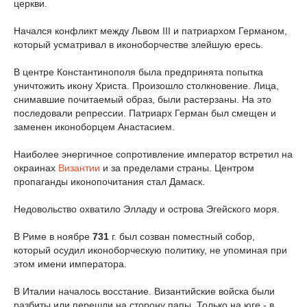
церкви.
Начался конфликт между Львом III и патриархом Германом,
который усматривал в иконоборчестве злейшую ересь.
В центре Константинополя была предпринята попытка
уничтожить икону Христа. Произошло столкновение. Лица,
снимавшие почитаемый образ, были растерзаны. На это
последовали репрессии. Патриарх Герман был смещен и
заменен иконоборцем Анастасием.
Наиболее энергичное сопротивление император встретил на
окраинах
Византии
и за пределами страны. Центром
пропаганды иконопочитания стал Дамаск.
Недовольство охватило Элладу и острова Эгейского моря.
В Риме в ноябре
731
г. был созван поместный собор,
который осудил иконоборческую политику, не упоминая при
этом имени императора.
В Италии началось восстание. Византийские войска были
разбиты или перешли на сторону папы. Только на юге - в