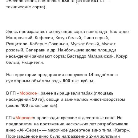
«Веселовское» составляет
936
га (из них
561
га —
технические сорта).
Здесь произрастают следующие сорта винограда: Бастардо
Магарачский, Кефесия, Кокур белый, Пино серый,
Ркацители, Каберне Совиньон, Мускат белый, Мускат
розовый, Саперави и др. Наибольшую долю площади
насаждений занимают сорта: Бастардо Магарачский, Кокур
белый, Ркацители.
На территории предприятия сооружено
14
водоёмов с
суммарным объёмом воды
900
тыс. куб. м.
В ГП «
Морское
» ранее выращивали табак (площадь
насаждений
50
га), овощи и занимались животноводством
(около
400
голов свиней).
ГП «
Морское
» производит крепкие и десертные вина. На
предприятии на протяжении нескольких лет разрабатывали
вино «Ай-Серез» — марочное десертное вино типа «Кагор».
Произведённое вино было награжденно
2
-мя золотыми