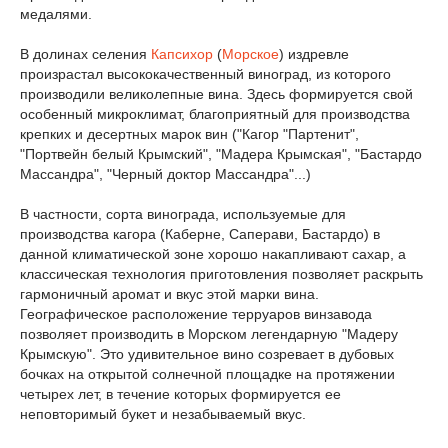
медалями.
В долинах селения
Капсихор
(
Морское
) издревле
произрастал высококачественный виноград, из которого
производили великолепные вина. Здесь формируется свой
особенный микроклимат, благоприятный для производства
крепких и десертных марок вин ("Кагор "Партенит",
"Портвейн белый Крымский", "Мадера Крымская", "Бастардо
Массандра", "Черный доктор Массандра"...)
В частности, сорта винограда, используемые для
производства кагора (Каберне, Саперави, Бастардо) в
данной климатической зоне хорошо накапливают сахар, а
классическая технология приготовления позволяет раскрыть
гармоничный аромат и вкус этой марки вина.
Географическое расположение терруаров винзавода
позволяет производить в Морском легендарную "Мадеру
Крымскую". Это удивительное вино созревает в дубовых
бочках на открытой солнечной площадке на протяжении
четырех лет, в течение которых формируется ее
неповторимый букет и незабываемый вкус.