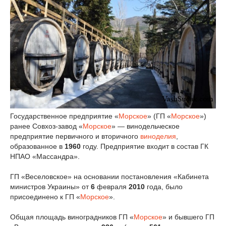
Государственное предприятие «
Морское
» (ГП «
Морское
»)
ранее Совхоз-завод «
Морское
» — винодельческое
предприятие первичного и вторичного
виноделия
,
образованное в
1960
году. Предприятие входит в состав ГК
НПАО «Массандра».
ГП «Веселовское» на основании постановления «Кабинета
министров Украины» от
6
февраля
2010
года, было
присоединено к ГП «
Морское
».
Общая площадь виноградников ГП «
Морское
» и бывшего ГП