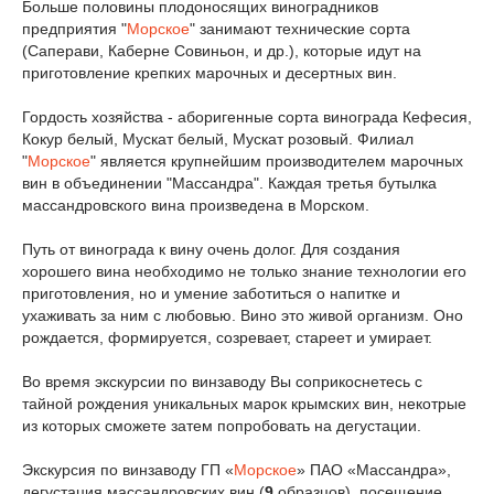
Больше половины плодоносящих виноградников
предприятия "
Морское
" занимают технические сорта
(Саперави, Каберне Совиньон, и др.), которые идут на
приготовление крепких марочных и десертных вин.
Гордость хозяйства - аборигенные сорта винограда Кефесия,
Кокур белый, Мускат белый, Мускат розовый. Филиал
"
Морское
" является крупнейшим производителем марочных
вин в объединении "Массандра". Каждая третья бутылка
массандровского вина произведена в Морском.
Путь от винограда к вину очень долог. Для создания
хорошего вина необходимо не только знание технологии его
приготовления, но и умение заботиться о напитке и
ухаживать за ним с любовью. Вино это живой организм. Оно
рождается, формируется, созревает, стареет и умирает.
Во время экскурсии по винзаводу Вы соприкоснетесь с
тайной рождения уникальных марок крымских вин, некотрые
из которых сможете затем попробовать на дегустации.
Экскурсия по винзаводу ГП «
Морское
» ПАО «Массандра»,
дегустация массандровских вин (
9
образцов), посещение