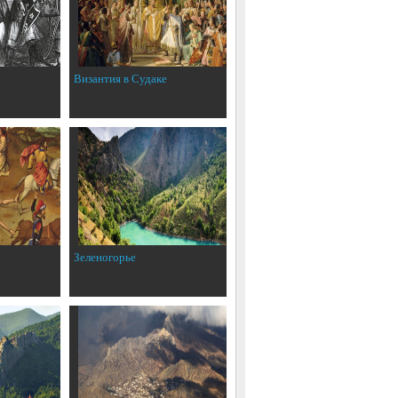
Византия в Судаке
Зеленогорье