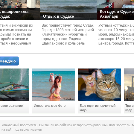
 квадроциклы,
Коттэдж в Судаке
 Судак
Отдых в Судаке
Аквапарк
вия и экскурcии из
Вас приветствует город Судак.
Уютный коттедж на 
по самым красивым
Город с 1808 летней историей.
человек. 10 минут х
Kрыма! Познать на
Климатический курортный
моря, рядом находи
 драйв в жизни и
город ждет вас. Родина
аквапарк. 15-20 мин
уться к необычным
Шампанского и колыбель
центра города. Котт
 красотам
Крымского Виноделия.
располагается в тих
омендую
свое сознание!
Испортила мое Фото
Еще один испорченный
Три э
кадр
кадр.
Уважаемый посетитель, Вы зашли на сайт как незарегистрированный пользователь. 
на сайт под своим именем.