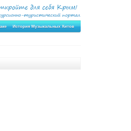
аке
История Музыкальных Хитов