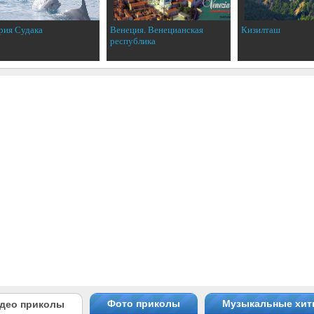
рия Судака
Венеция. Венецианская
Кизилташ
республика
Фото приколы
Музыкальные хи
део приколы