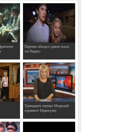
фрагмент
Паренек обалдел (давно искал
м.
это Видео)
Тринадцать черных Медведей
охраняют Марихуану