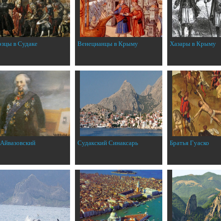
эзцы в Судаке
Венецианцы в Крыму
Хазары в Крыму
 Айвазовский
Судакский Синаксарь
Братья Гуаско