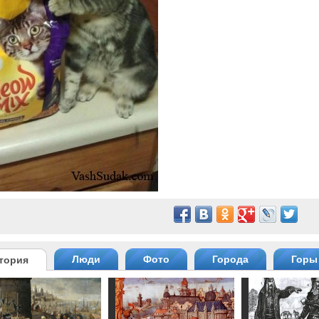
Люди
Фото
Города
Горы
тория