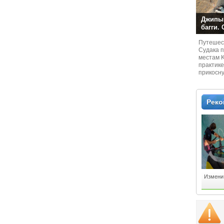
Джипы,
багги.
Путешест
Судaка 
местам 
практике
прикосн
местам и
Рек
Измени 