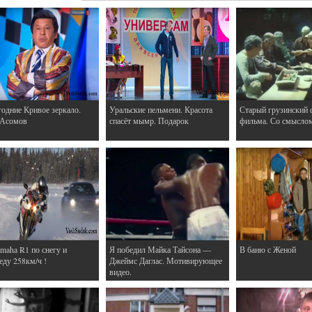
одние Кривое зеркало.
Уральские пельмени. Красота
Старый грузинский 
 Асомов
спасёт мымр. Подарок
фильма. Со смысло
maha R1 по снегу и
Я победил Майка Тайсона —
В баню с Женой
еду 258км/ч !
Джеймс Даглас. Мотивирующее
видео.