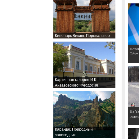
Кинопарк Викинг. Перевальное
Hовог
Обит
Картинная галерея И.К.
Айвазовского. Феодосия
На Ya
голол
Кара-даг. Природный
заповедник