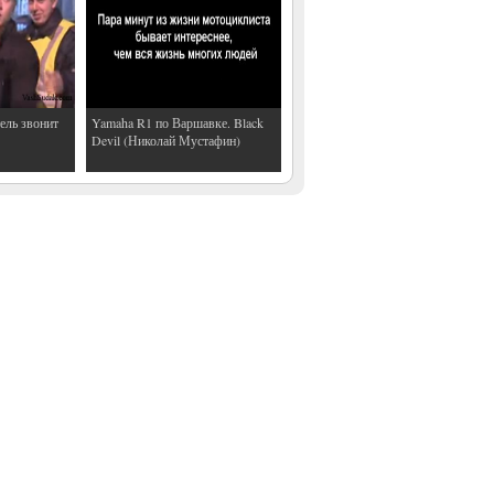
ель звонит
Yamaha R1 по Варшавке. Black
Devil (Николай Мустафин)