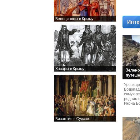
Венецианцы в Крыму
Инте
Хазары в Крыму
Зелено
путеше
Урочище
Водопад
самую жа
родников
Икона Бо
Византия в Судаке