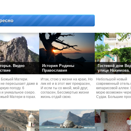
ресно
горье. Видео
История Родины
Гостевой дом Во
ствие
Православия
улице Нахимова.
 Божьей Матери.
Итак, стою у жизни на краю, Но
Небольшой новый
 не пересыхает даже в
лик её и в этот миг прекрасен,
современный отель 
ркую погоду. 6
И если ты со мной, мой друг,
кипарисовой аллеи. 
 и уникальное озеро.
согласен, Бессмертью жизни
морю возможен чере
жьей Матери в горах.
жизнь отдай свою.
Судaк. Большие про
номера со своей кух