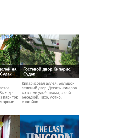
долей на
Гостевой двор Кипарис.
 Судак
Судак
Кипарисовая аллея. Большой
возле
зеленый двор. Десять номеров
Выход к
со всеми удобствами, своей
з парк ток
беседкой. Тихо, уютно,
сторные
спокойно.
ней.