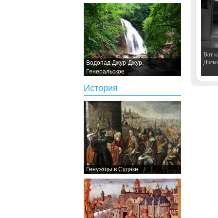
Вот к
Дискот
Водопад Джур-Джур.
Генеральское
История
Генуэзцы в Судаке