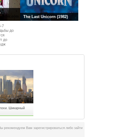
.
The Last Unicorn (1982)
6-7
одьбы до
тся
ут до
едж
ом
похи. Шикарный
Мы рекомендуем Вам зарегистрироваться либо зайти