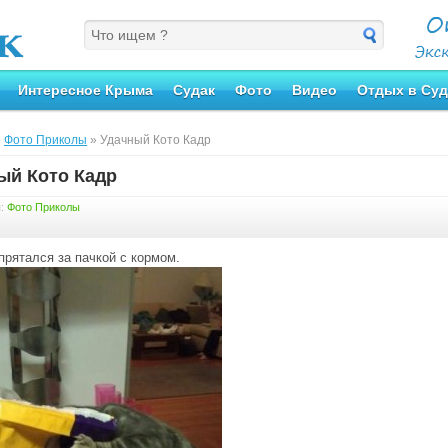
Интересное Крыма
Судак
Фото
Видео
Отдых в Суд
»
Фото Приколы
» Удачный Кото Кадр
ый Кото Кадр
я:
Фото Приколы
прятался за пачкой с кормом.