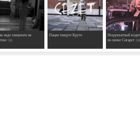
ак надо танцевать на
Пацан танцует Круто
Неадекватный водит
еке :)))
по пачке Сигарет :)))