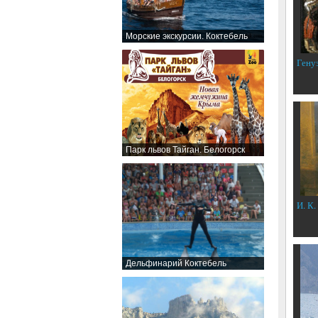
Морские экскурсии. Коктебель
Гену
Парк львов Тайган. Белогорск
И. К.
Дельфинарий Коктебель