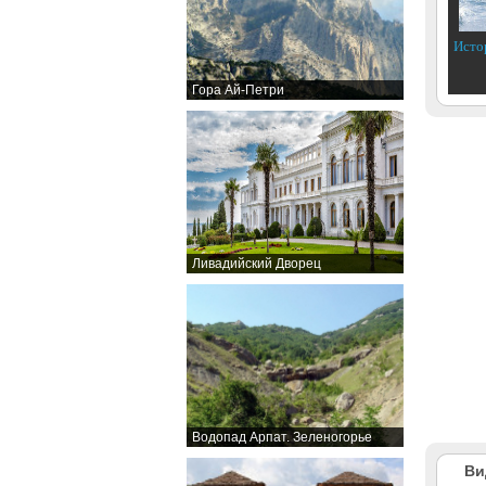
Исто
Гора Ай-Петри
Ливадийский Дворец
Водопад Арпат. Зеленогорье
Ви