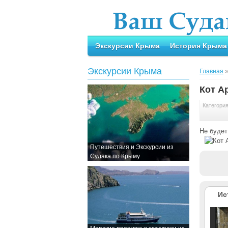
Экскурсии Крыма
История Крыма
Экскурсии Крыма
Главная
Кот А
Категори
Не будет
Путешествия и Экскурсии из
Судака по Крыму
Ис