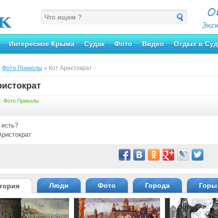
Интересное Крыма
Судак
Фото
Видео
Отдых в Суд
»
Фото Приколы
» Кот Аристократ
ристократ
я:
Фото Приколы
 есть?
Люди
Фото
Города
Горы
тория