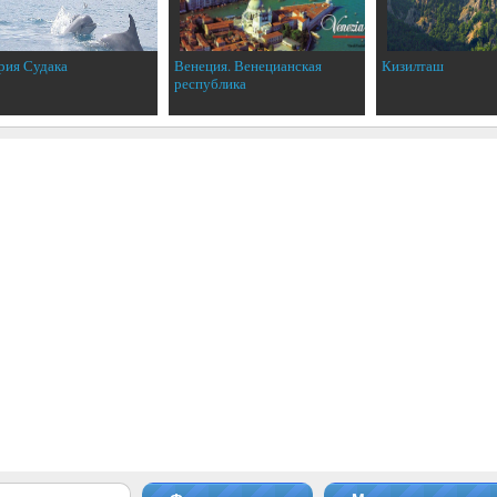
рия Судака
Венеция. Венецианская
Кизилташ
республика