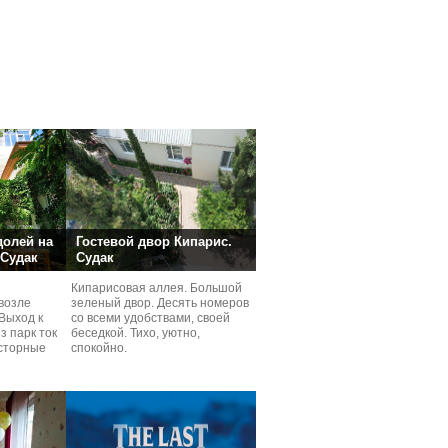
долей на
Гостевой двор Кипарис.
 Судак
Судак
Кипарисовая аллея. Большой
возле
зеленый двор. Десять номеров
Выход к
со всеми удобствами, своей
з парк ток
беседкой. Тихо, уютно,
сторные
спокойно.
ней.