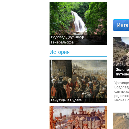
Инте
Водопад Джур-Джур.
Генеральское
История
Зелено
путеше
Урочище
Водопад
самую жа
родников
Генуэзцы в Судаке
Икона Бо