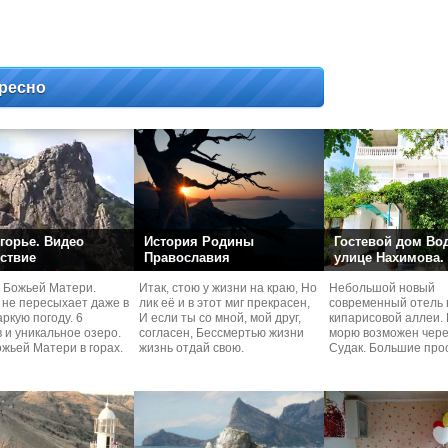
ресно
горье. Видео
История Родины
Гостевой дом Во
ствие
Православия
улице Нахимова.
 Божьей Матери.
Итак, стою у жизни на краю, Но
Небольшой новый
 не пересыхает даже в
лик её и в этот миг прекрасен,
современный отель 
ркую погоду. 6
И если ты со мной, мой друг,
кипарисовой аллеи. 
 и уникальное озеро.
согласен, Бессмертью жизни
морю возможен чере
жьей Матери в горах.
жизнь отдай свою.
Судaк. Большие про
номера со своей кух