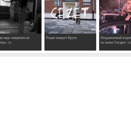
ак надо танцевать на
Пацан танцует Круто
Неадекватный водит
еке :)))
по пачке Сигарет :)))