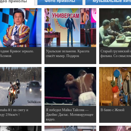
Фото приколы
Музыкальные хи
део приколы
одние Кривое зеркало.
Уральские пельмени. Красота
Старый грузинский 
 Асомов
спасёт мымр. Подарок
фильма. Со смысло
maha R1 по снегу и
Я победил Майка Тайсона —
В баню с Женой
еду 258км/ч !
Джеймс Даглас. Мотивирующее
видео.