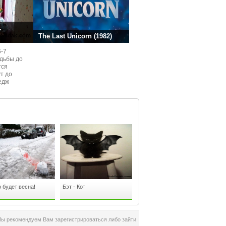
.
The Last Unicorn (1982)
6-7
одьбы до
тся
ут до
едж
ом
 будет весна!
Бэт - Кот
Мы рекомендуем Вам зарегистрироваться либо зайти