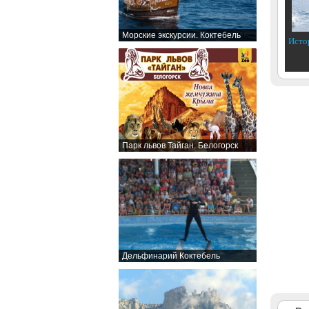
Морские экскурсии. Коктебель
Исто
Парк львов Тайган. Белогорск
Дельфинарий Коктебель