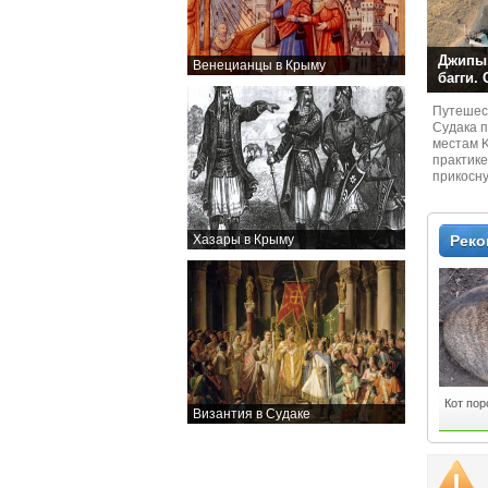
Джипы,
Венецианцы в Крыму
багги.
Путешест
Судaка 
местам 
практике
прикосн
местам и
Хазары в Крыму
Рек
Кот по
Византия в Судаке