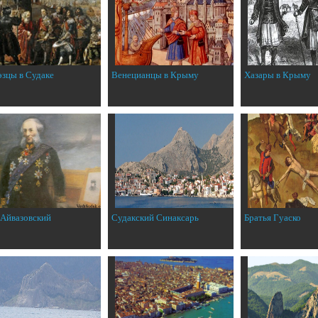
эзцы в Судаке
Венецианцы в Крыму
Хазары в Крыму
 Айвазовский
Судакский Синаксарь
Братья Гуаско