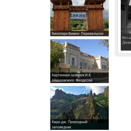
Кинопарк Викинг. Перевальное
Вот к
Дискот
Картинная галерея И.К.
Айвазовского. Феодосия
Кара-даг. Природный
заповедник