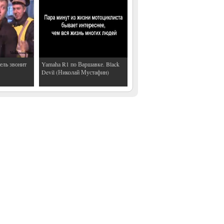
ель звонит
Yamaha R1 по Варшавке. Black
Devil (Николай Мустафин)