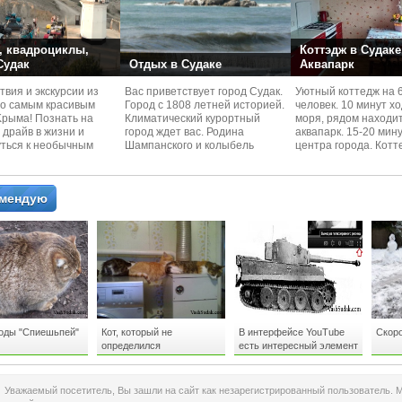
 квадроциклы,
Коттэдж в Судаке
 Судак
Отдых в Судаке
Аквапарк
вия и экскурcии из
Вас приветствует город Судак.
Уютный коттедж на 
по самым красивым
Город с 1808 летней историей.
человек. 10 минут х
Kрыма! Познать на
Климатический курортный
моря, рядом находи
 драйв в жизни и
город ждет вас. Родина
аквапарк. 15-20 мин
уться к необычным
Шампанского и колыбель
центра города. Котт
 красотам
Крымского Виноделия.
располагается в тих
омендую
роды "Спиешьпей"
Кот, который не
В интерфейсе YouTube
Скоро
определился
есть интересный элемент
Уважаемый посетитель, Вы зашли на сайт как незарегистрированный пользователь. 