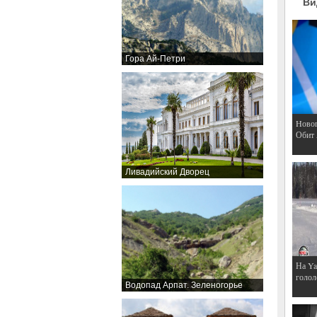
Ви
Гора Ай-Петри
Hовог
Обит
Ливадийский Дворец
На Ya
голол
Водопад Арпат. Зеленогорье