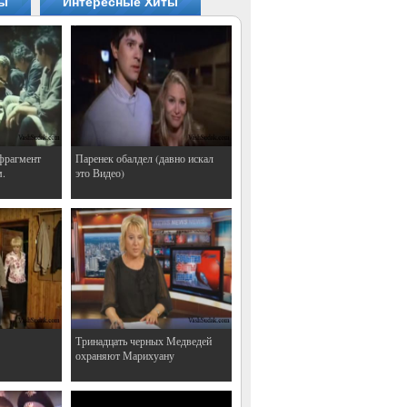
ты
Интересные Хиты
фрагмент
Паренек обалдел (давно искал
м.
это Видео)
Тринадцать черных Медведей
охраняют Марихуану