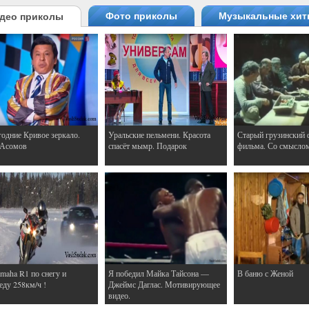
Фото приколы
Музыкальные хи
део приколы
одние Кривое зеркало.
Уральские пельмени. Красота
Старый грузинский 
 Асомов
спасёт мымр. Подарок
фильма. Со смысло
maha R1 по снегу и
Я победил Майка Тайсона —
В баню с Женой
еду 258км/ч !
Джеймс Даглас. Мотивирующее
видео.