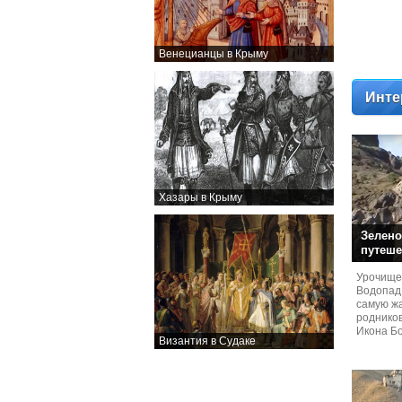
Венецианцы в Крыму
Инте
Хазары в Крыму
Зелено
путеше
Урочище
Водопад
самую жа
родников
Икона Бо
Византия в Судаке