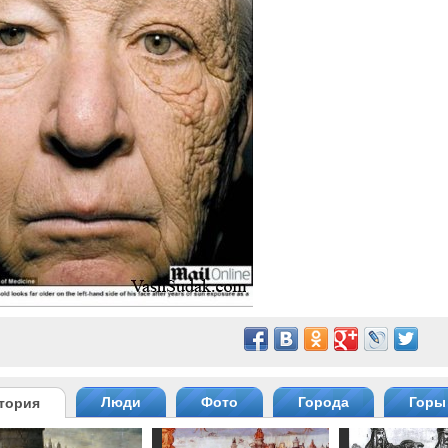
Люди
Фото
Города
Горы
тория