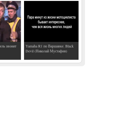
ель звонит
Yamaha R1 по Варшавке. Black
Devil (Николай Мустафин)