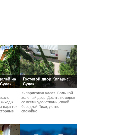
долей на
Гостевой двор Кипарис.
 Судак
Судак
Кипарисовая аллея. Большой
возле
зеленый двор. Десять номеров
Выход к
со всеми удобствами, своей
з парк ток
беседкой. Тихо, уютно,
сторные
спокойно.
ней.