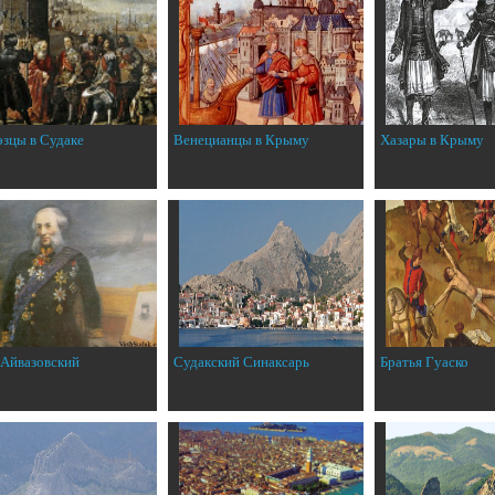
эзцы в Судаке
Венецианцы в Крыму
Хазары в Крыму
 Айвазовский
Судакский Синаксарь
Братья Гуаско