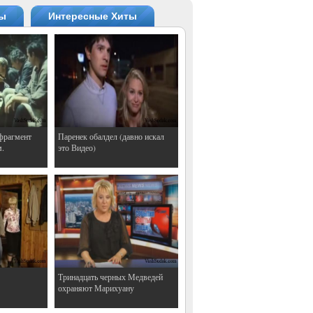
ты
Интересные Хиты
фрагмент
Паренек обалдел (давно искал
м.
это Видео)
Тринадцать черных Медведей
охраняют Марихуану