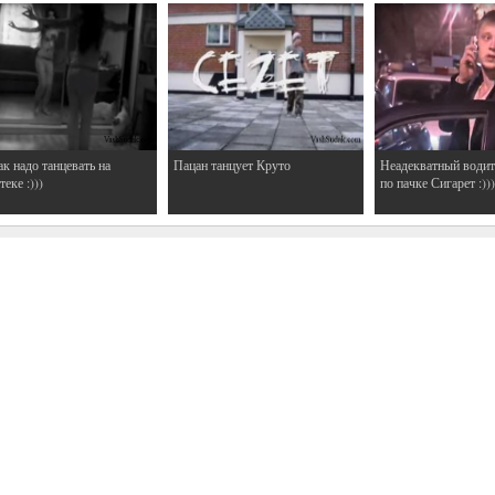
ак надо танцевать на
Пацан танцует Круто
Неадекватный водит
еке :)))
по пачке Сигарет :)))