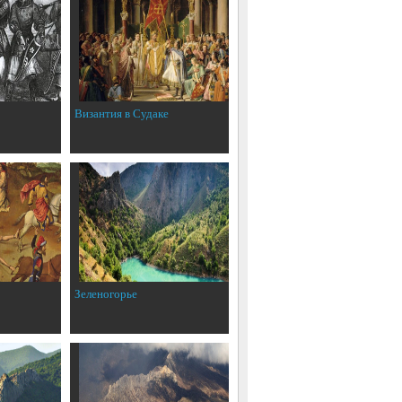
Византия в Судаке
Зеленогорье