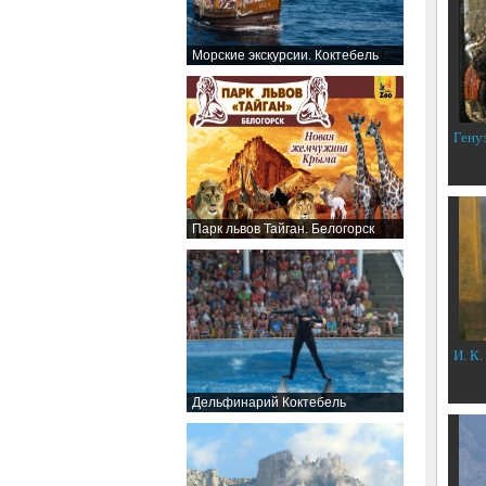
Морские экскурсии. Коктебель
Гену
Парк львов Тайган. Белогорск
И. К.
Дельфинарий Коктебель