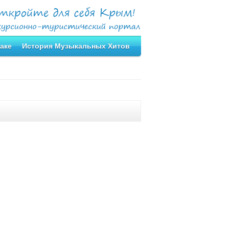
аке
История Музыкальных Хитов