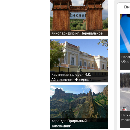
Ви
Кинопарк Викинг. Перевальное
Hовог
Обит
Картинная галерея И.К.
Айвазовского. Феодосия
На Ya
голол
Кара-даг. Природный
заповедник