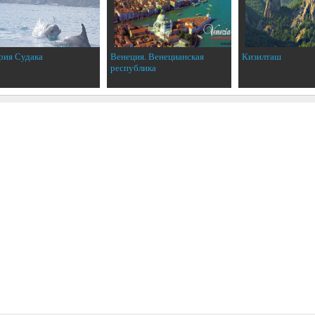
рия Судака
Венеция. Венецианская
Кизилташ
республика