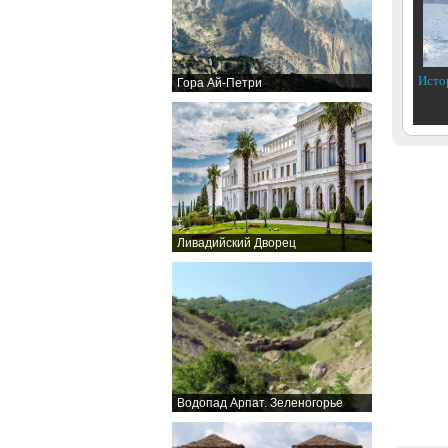
Исто
Гора Ай-Петри
Ливадийский Дворец
Водопад Арпат. Зеленогорье