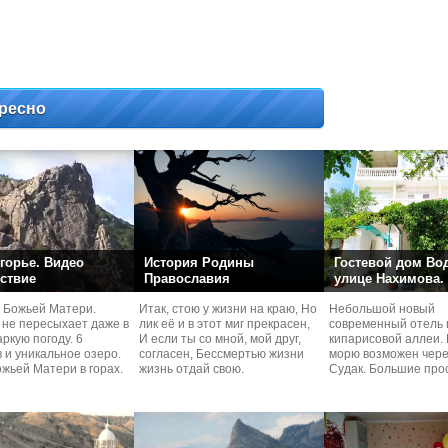
ресно
горье. Видео
История Родины
Гостевой дом Во
ствие
Православия
улице Нахимова.
 Божьей Матери.
Итак, стою у жизни на краю, Но
Небольшой новый
 не пересыхает даже в
лик её и в этот миг прекрасен,
современный отель 
ркую погоду. 6
И если ты со мной, мой друг,
кипарисовой аллеи. 
 и уникальное озеро.
согласен, Бессмертью жизни
морю возможен чере
жьей Матери в горах.
жизнь отдай свою.
Судaк. Большие про
номера со своей кух