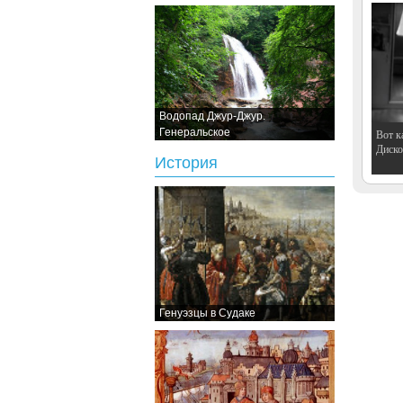
Водопад Джур-Джур.
Генеральское
Вот к
Дискот
История
Генуэзцы в Судаке