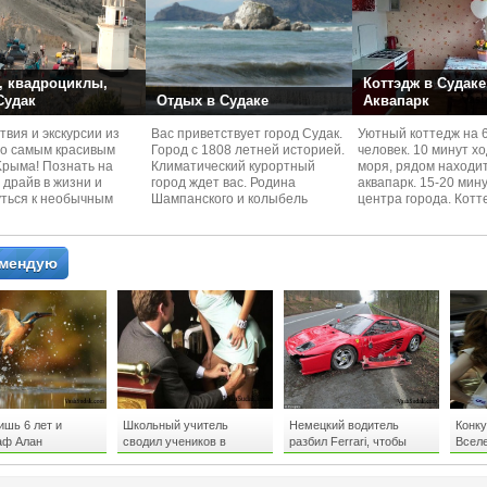
 квадроциклы,
Коттэдж в Судаке
 Судак
Отдых в Судаке
Аквапарк
вия и экскурcии из
Вас приветствует город Судак.
Уютный коттедж на 
по самым красивым
Город с 1808 летней историей.
человек. 10 минут х
Kрыма! Познать на
Климатический курортный
моря, рядом находи
 драйв в жизни и
город ждет вас. Родина
аквапарк. 15-20 мин
уться к необычным
Шампанского и колыбель
центра города. Котт
 красотам
Крымского Виноделия.
располагается в тих
омендую
ишь 6 лет и
Школьный учитель
Немецкий водитель
Конк
аф Алан
сводил учеников в
разбил Ferrari, чтобы
Всел
ьен из Шотландии
стриптиз-клуб
спасти ежа
диск
идеальный, по его