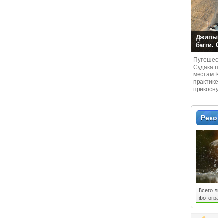
Джипы,
багги.
Путешест
Судaка 
местам 
практике
прикосн
местам и
Рек
Всего л
фотогр
МакФэд
создал 