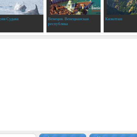
рия Судака
Венеция. Венецианская
Кизилташ
республика