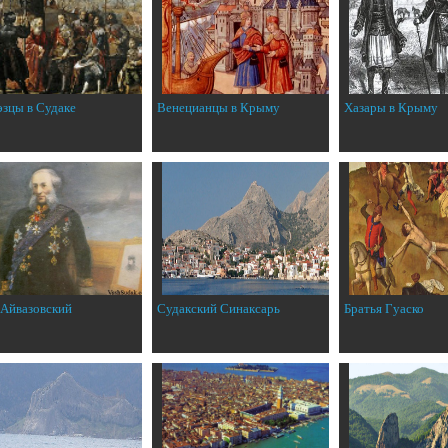
эзцы в Судаке
Венецианцы в Крыму
Хазары в Крыму
 Айвазовский
Судакский Синаксарь
Братья Гуаско