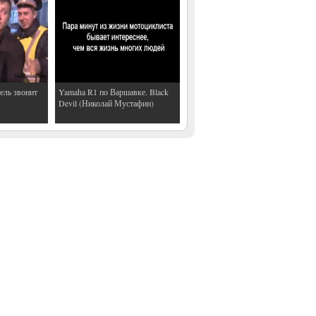
ель звонит
Yamaha R1 по Варшавке. Black
Devil (Николай Мустафин)