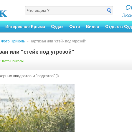
Интересное Крыма
Судак
Фото
Видео
Отдых в Суд
»
Фото Приколы
» Партизан или "стейк под угрозой"
зан или "стейк под угрозой"
я:
Фото Приколы
черных квадратов и "подкатов" ))