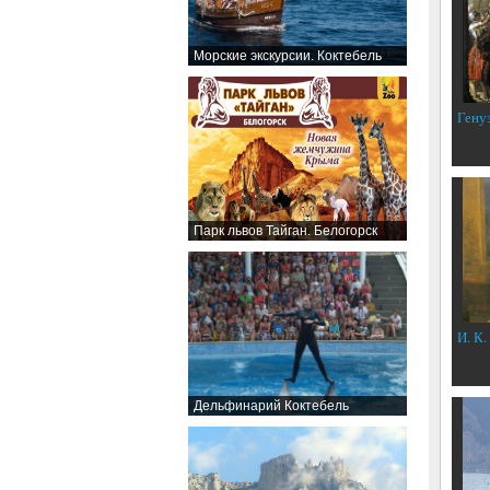
Морские экскурсии. Коктебель
Гену
Парк львов Тайган. Белогорск
И. К.
Дельфинарий Коктебель