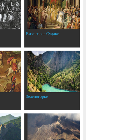
Византия в Судаке
Зеленогорье