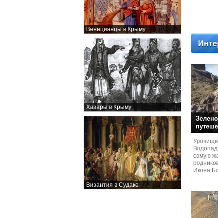
Венецианцы в Крыму
Инте
Хазары в Крыму
Зелено
путеше
Урочище
Водопад
самую жа
родников
Икона Бо
Византия в Судаке