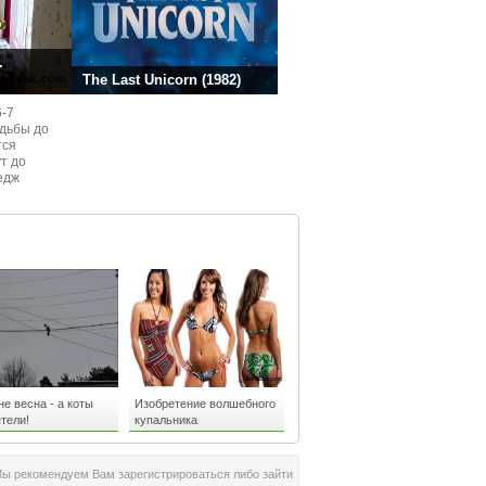
.
The Last Unicorn (1982)
6-7
одьбы до
тся
ут до
едж
ом
не весна - а коты
Изобретение волшебного
тели!
купальника
Мы рекомендуем Вам зарегистрироваться либо зайти