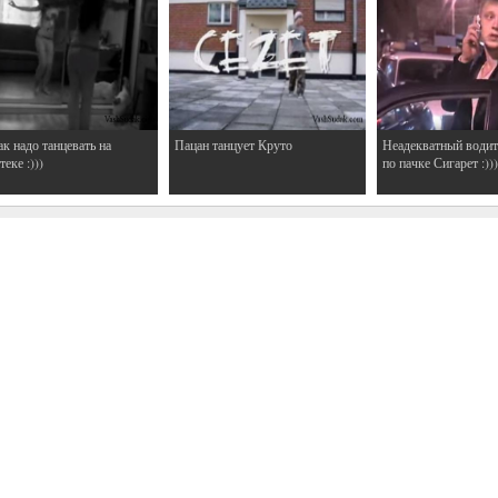
ак надо танцевать на
Пацан танцует Круто
Неадекватный водит
еке :)))
по пачке Сигарет :)))