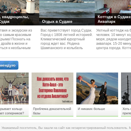
 квадроциклы,
Коттэдж в Судаке
 Судак
Отдых в Судаке
Аквапарк
вия и экскурcии из
Вас приветствует город Судак.
Уютный коттедж на 
по самым красивым
Город с 1808 летней историей.
человек. 10 минут х
Kрыма! Познать на
Климатический курортный
моря, рядом находи
 драйв в жизни и
город ждет вас. Родина
аквапарк. 15-20 мин
уться к необычным
Шампанского и колыбель
центра города. Котт
 красотам
Крымского Виноделия.
располагается в тих
омендую
крывает кольцо
Проблема доказательной
И никаких больше
Хоть 
ает соперников?
базы
приле
Уважаемый посетитель, Вы зашли на сайт как незарегистрированный пользователь. 