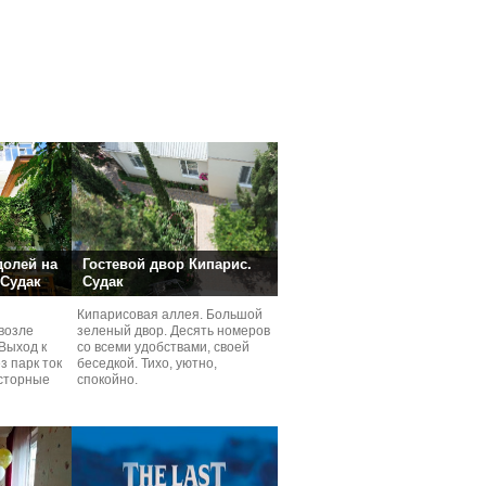
долей на
Гостевой двор Кипарис.
 Судак
Судак
Кипарисовая аллея. Большой
возле
зеленый двор. Десять номеров
Выход к
со всеми удобствами, своей
з парк ток
беседкой. Тихо, уютно,
сторные
спокойно.
ней.