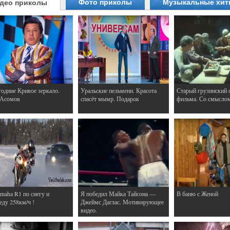
Фото приколы
Музыкальные хи
део приколы
одние Кривое зеркало.
Уральские пельмени. Красота
Старый грузинский 
 Асомов
спасёт мымр. Подарок
фильма. Со смысло
maha R1 по снегу и
Я победил Майка Тайсона —
В баню с Женой
еду 258км/ч !
Джеймс Даглас. Мотивирующее
видео.