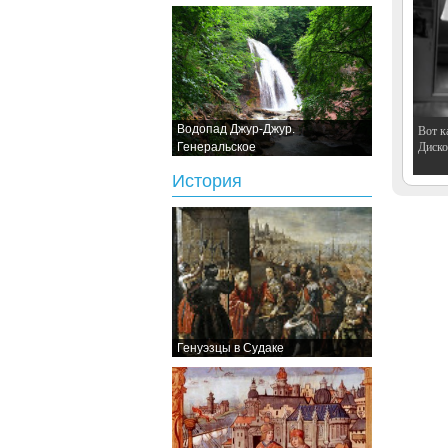
Водопад Джур-Джур.
Вот к
Дискот
Генеральское
История
Генуэзцы в Судаке