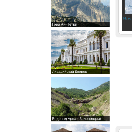
Исто
Гора Ай-Петри
Ливадийский Дворец
Водопад Арпат. Зеленогорье