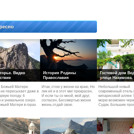
ресно
горье. Видео
История Родины
Гостевой дом Во
ствие
Православия
улице Нахимова.
 Божьей Матери.
Итак, стою у жизни на краю, Но
Небольшой новый
 не пересыхает даже в
лик её и в этот миг прекрасен,
современный отель 
ркую погоду. 6
И если ты со мной, мой друг,
кипарисовой аллеи. 
 и уникальное озеро.
согласен, Бессмертью жизни
морю возможен чере
жьей Матери в горах.
жизнь отдай свою.
Судaк. Большие про
номера со своей кух