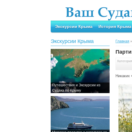
Экскурсии Крыма
История Крыма
Экскурсии Крыма
Главная
Парти
Категори
Никаких 
Путешествия и Экскурсии из
Судака по Крыму