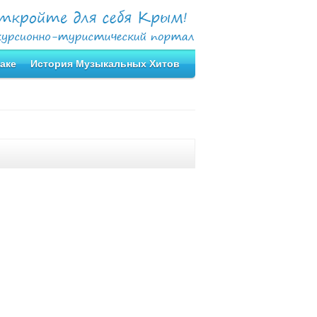
аке
История Музыкальных Хитов