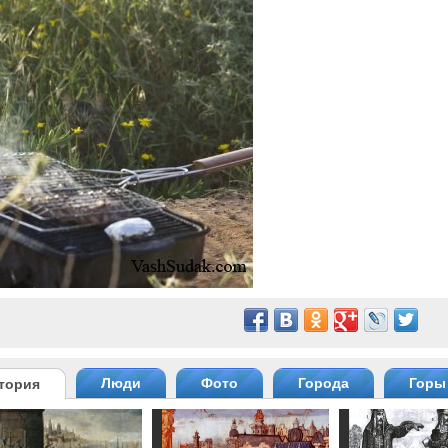
Люди
Фото
Города
Горы
тория