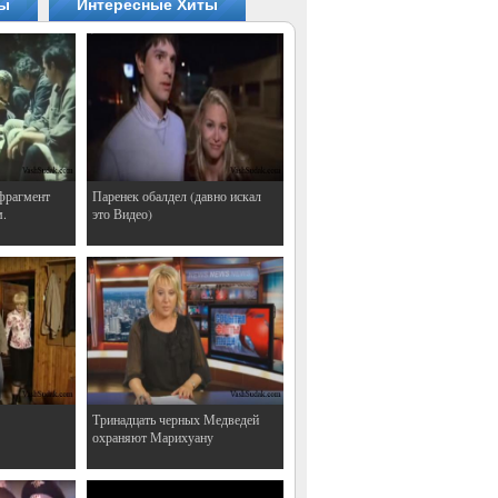
ты
Интересные Хиты
фрагмент
Паренек обалдел (давно искал
м.
это Видео)
Тринадцать черных Медведей
охраняют Марихуану