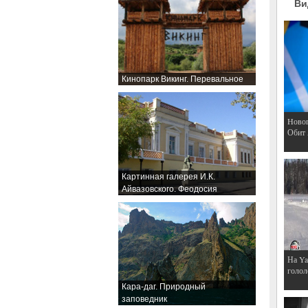
Ви
Кинопарк Викинг. Перевальное
Hовог
Обит
Картинная галерея И.К.
Айвазовского. Феодосия
На Ya
голол
Кара-даг. Природный
заповедник