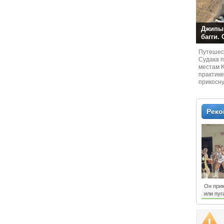
Джипы,
багги.
Путешест
Судaка 
местам 
практике
прикосн
местам и
Рек
Он при
или пуг