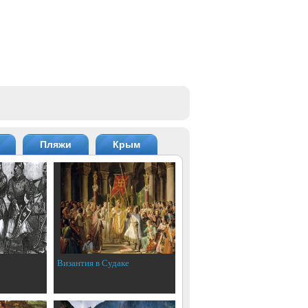
Пляжи
Крым
Византия в Судаке