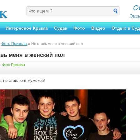
Интересное Крыма
Судак
Фото
Видео
Отдых в Суд
»
Фото Приколы
» Не ставь меня в женский пол
авь меня в женский пол
я:
Фото Приколы
я, не ставлю в мужской!