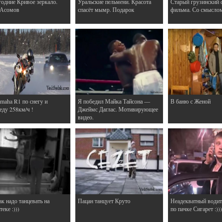
одние Кривое зеркало.
Уральские пельмени. Красота
Старый грузинский 
 Асомов
спасёт мымр. Подарок
фильма. Со смысло
maha R1 по снегу и
Я победил Майка Тайсона —
В баню с Женой
еду 258км/ч !
Джеймс Даглас. Мотивирующее
видео.
ак надо танцевать на
Пацан танцует Круто
Неадекватный водит
еке :)))
по пачке Сигарет :)))