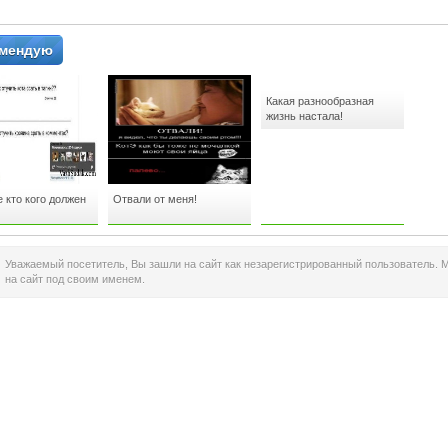
 красотам
Крымского Виноделия.
располагается в тих
омендую
Какая разнообразная
жизнь настала!
 кто кого должен
Отвали от меня!
Уважаемый посетитель, Вы зашли на сайт как незарегистрированный пользователь. 
на сайт под своим именем.