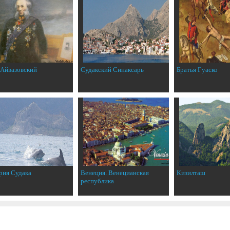
 Айвазовский
Судакский Синаксарь
Братья Гуаско
рия Судака
Венеция. Венецианская
Кизилташ
республика