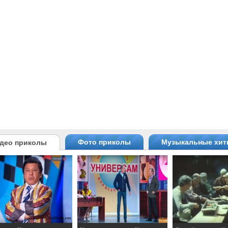
Фото приколы
Музыкальные хи
део приколы