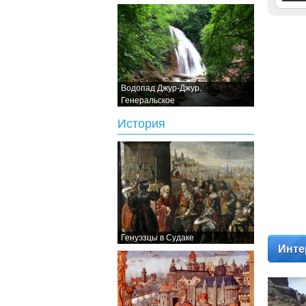
Водопад Джур-Джур.
Генеральское
История
Генуэзцы в Судаке
Инте