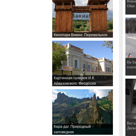
Hовог
Обит
Кинопарк Викинг. Перевальное
На Ya
голол
Картинная галерея И.К.
Айвазовского. Феодосия
Вот к
Кара-даг. Природный
Дискот
заповедник