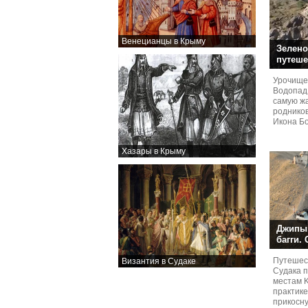
Венецианцы в Крыму
Зелено
путеше
Урочище
Водопад
самую жа
родников
Икона Бо
Хазары в Крыму
Джипы,
багги.
Путешест
Византия в Судаке
Судaка 
местам 
практике
прикосн