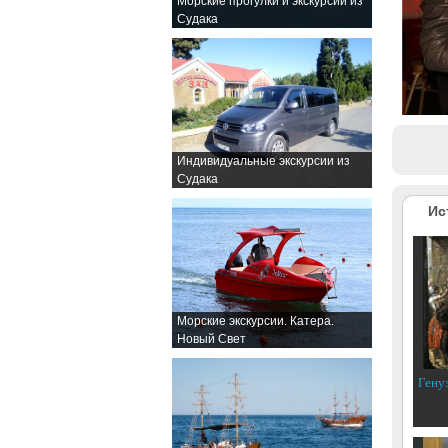
Морские прогулки и экскурсии из
Судака
Индивидуальные экскурсии из
Судака
Ис
Морские экскурсии. Катера.
Новый Свет
Гену