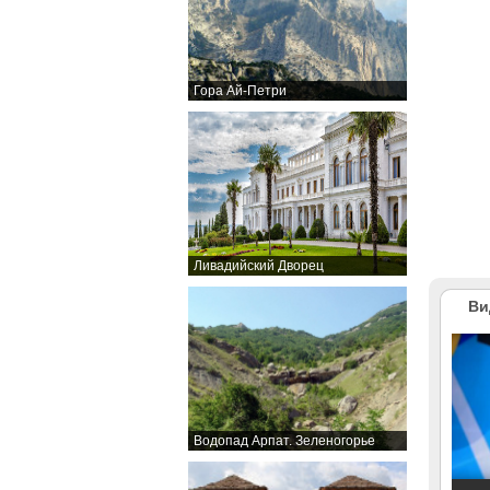
Гора Ай-Петри
Ливадийский Дворец
Ви
Водопад Арпат. Зеленогорье