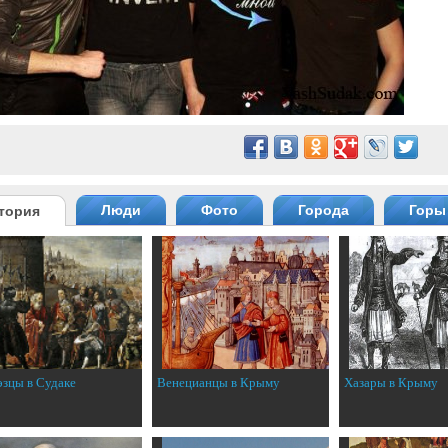
Люди
Фото
Города
Горы
тория
эзцы в Судаке
Венецианцы в Крыму
Хазары в Крыму