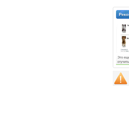
местам и
Рек
Это еще
отучить