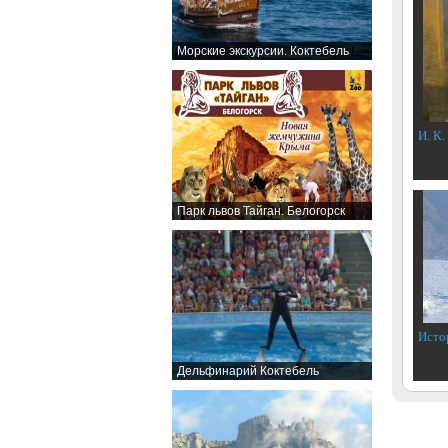
Морские экскурсии. Коктебель
И. К.
Парк львов Тайган. Белогорск
Исто
Дельфинарий Коктебель