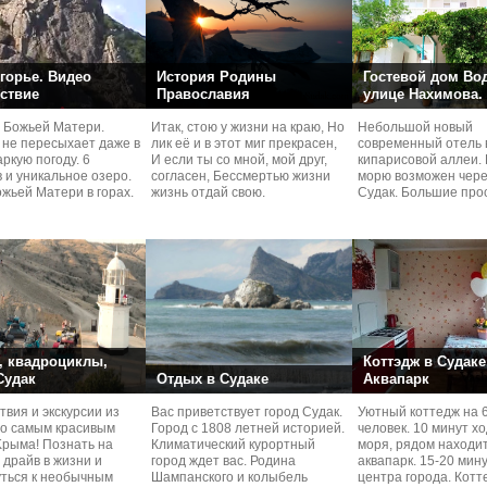
горье. Видео
История Родины
Гостевой дом Во
ствие
Православия
улице Нахимова.
 Божьей Матери.
Итак, стою у жизни на краю, Но
Небольшой новый
 не пересыхает даже в
лик её и в этот миг прекрасен,
современный отель 
ркую погоду. 6
И если ты со мной, мой друг,
кипарисовой аллеи. 
 и уникальное озеро.
согласен, Бессмертью жизни
морю возможен чере
жьей Матери в горах.
жизнь отдай свою.
Судaк. Большие про
номера со своей кух
 квадроциклы,
Коттэдж в Судаке
 Судак
Отдых в Судаке
Аквапарк
вия и экскурcии из
Вас приветствует город Судак.
Уютный коттедж на 
по самым красивым
Город с 1808 летней историей.
человек. 10 минут х
Kрыма! Познать на
Климатический курортный
моря, рядом находи
 драйв в жизни и
город ждет вас. Родина
аквапарк. 15-20 мин
уться к необычным
Шампанского и колыбель
центра города. Котт