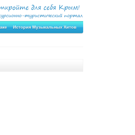
аке
История Музыкальных Хитов