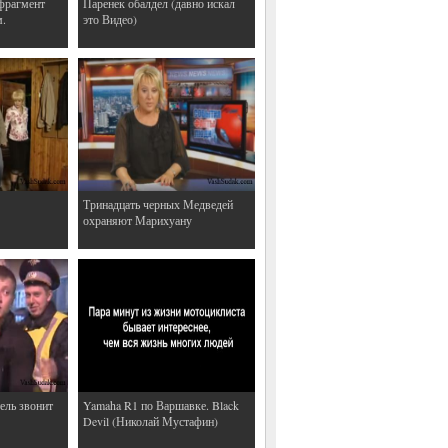
фрагмент
Паренек обалдел (давно искал
м.
это Видео)
Тринадцать черных Медведей
охраняют Марихуану
ель звонит
Yamaha R1 по Варшавке. Black
Devil (Николай Мустафин)