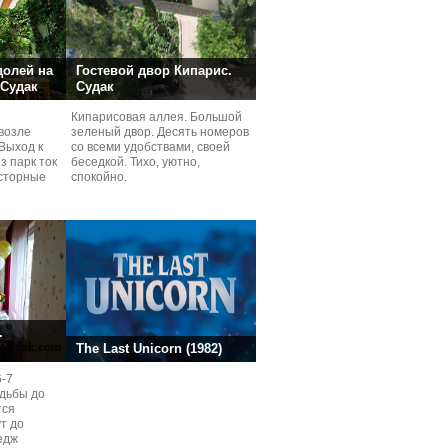
долей на
Гостевой двор Кипарис.
 Судак
Судак
Кипарисовая аллея. Большой
возле
зеленый двор. Десять номеров
Выход к
со всеми удобствами, своей
з парк ток
беседкой. Тихо, уютно,
сторные
спокойно.
ней.
.
The Last Unicorn (1982)
6-7
одьбы до
тся
ут до
едж