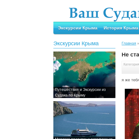
Экскурсии Крыма
История Крыма
Экскурсии Крыма
Главная
Не ст
Категори
я же теб
Путешествия и Экскурсии из
Судака по Крыму