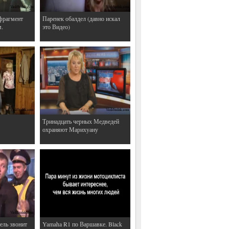
фрагмент
Паренек обалдел (давно искал
м.
это Видео)
Тринадцать черных Медведей
охраняют Марихуану
ель звонит
Yamaha R1 по Варшавке. Black