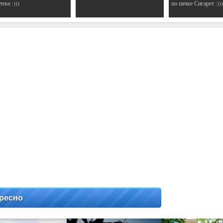
еке :)))
по пачке Сигарет :)))
ресно