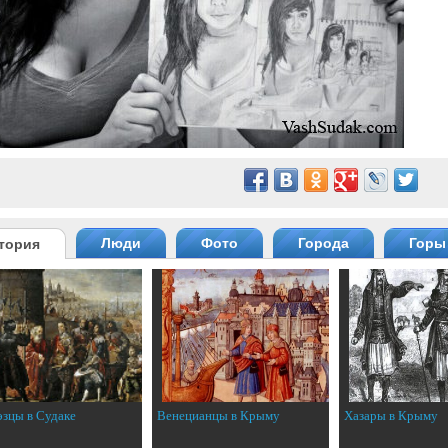
Люди
Фото
Города
Горы
тория
эзцы в Судаке
Венецианцы в Крыму
Хазары в Крыму