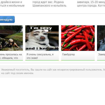
 драйв в жизни и
город ждет вас. Родина
аквапарк. 15-20 мин
уться к необычным
Шампанского и колыбель
центра города. Котт
 красотам
Крымского Виноделия.
располагается в тих
омендую
чень просилась на
Я очень сексуальна, я
Гамбургер
Заме
, обещала, что
это знаю!
т все, что я
.
Уважаемый посетитель, Вы зашли на сайт как незарегистрированный пользователь. 
на сайт под своим именем.