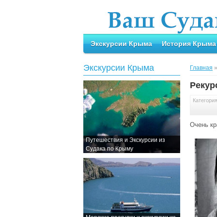
Экскурсии Крыма
История Крыма
Экскурсии Крыма
Главная
Рекур
Категори
Очень кр
Путешествия и Экскурсии из
Судака по Крыму