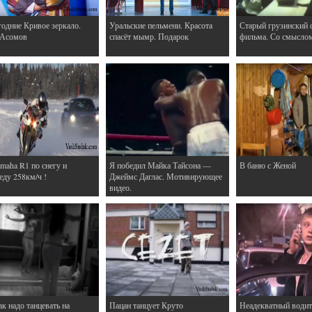
одние Кривое зеркало.
Уральские пельмени. Красота
Старый грузинский 
 Асомов
спасёт мымр. Подарок
фильма. Со смысло
maha R1 по снегу и
Я победил Майка Тайсона —
В баню с Женой
еду 258км/ч !
Джеймс Даглас. Мотивирующее
видео.
ак надо танцевать на
Пацан танцует Круто
Неадекватный водит