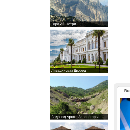
Гора Ай-Петри
Ливадийский Дворец
Ви
Водопад Арпат. Зеленогорье