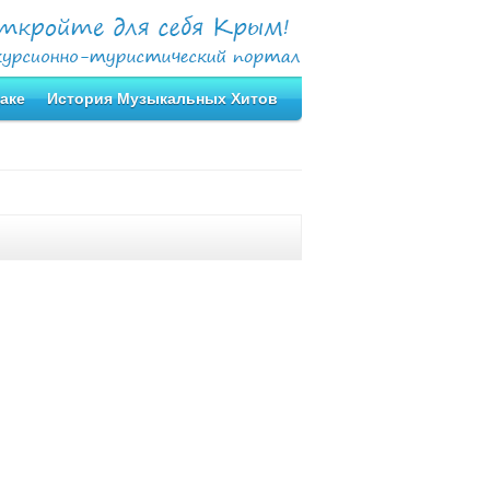
аке
История Музыкальных Хитов