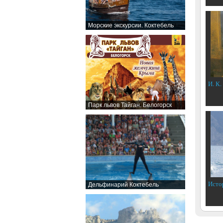
Морские экскурсии. Коктебель
И. К.
Парк львов Тайган. Белогорск
Исто
Дельфинарий Коктебель