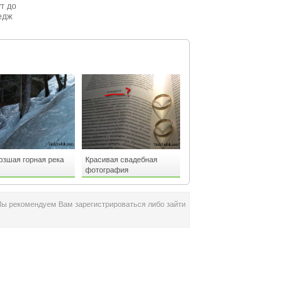
ут до
едж
ом
рзшая горная река
Красивая свадебная
фотография
Мы рекомендуем Вам зарегистрироваться либо зайти