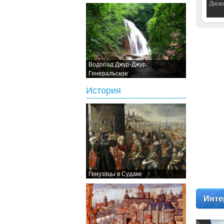
Дискот
Водопад Джур-Джур.
Генеральское
История
Генуэзцы в Судаке
Инте