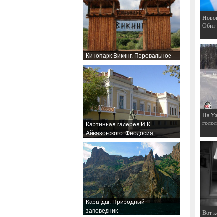
Hовог
Обит
Кинопарк Викинг. Перевальное
На Ya
голол
Картинная галерея И.К.
Айвазовского. Феодосия
Кара-даг. Природный
заповедник
Вот к