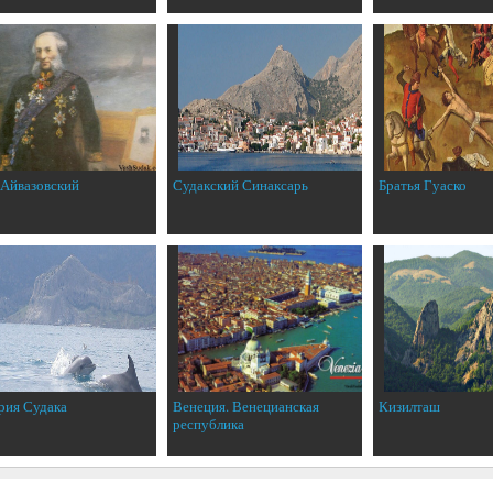
 Айвазовский
Судакский Синаксарь
Братья Гуаско
рия Судака
Венеция. Венецианская
Кизилташ
республика