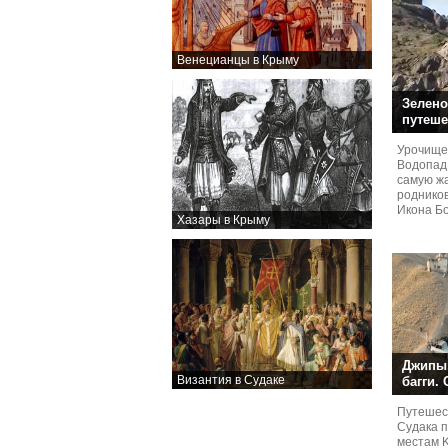
Венецианцы в Крыму
Зелено
путеше
Урочище
Водопад
самую жа
родников
Икона Бо
Хазары в Крыму
Джипы,
Византия в Судаке
багги.
Путешест
Судaка 
местам 