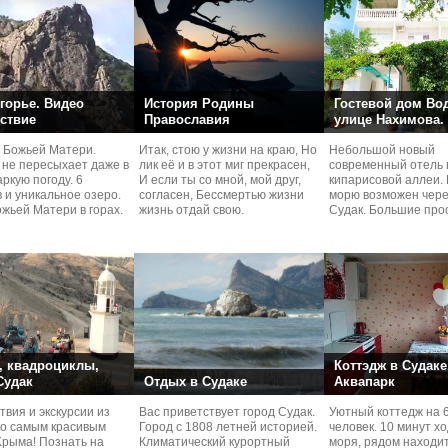
горье. Видео
История Родины
Гостевой дом Во
ствие
Православия
улице Нахимова.
 Божьей Матери.
Итак, стою у жизни на краю, Но
Небольшой новый
 не пересыхает даже в
лик её и в этот миг прекрасен,
современный отель 
ркую погоду. 6
И если ты со мной, мой друг,
кипарисовой аллеи. 
 и уникальное озеро.
согласен, Бессмертью жизни
морю возможен чере
жьей Матери в горах.
жизнь отдай свою.
Судaк. Большие про
номера со своей кух
 квадроциклы,
Коттэдж в Судаке
 Судак
Отдых в Судаке
Аквапарк
вия и экскурcии из
Вас приветствует город Судак.
Уютный коттедж на 
по самым красивым
Город с 1808 летней историей.
человек. 10 минут х
Kрыма! Познать на
Климатический курортный
моря, рядом находи