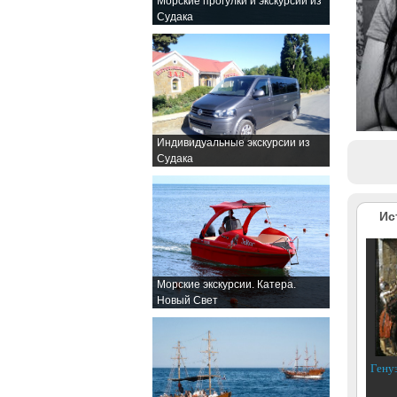
Морские прогулки и экскурсии из
Судака
Индивидуальные экскурсии из
Судака
Ис
Морские экскурсии. Катера.
Новый Свет
Гену