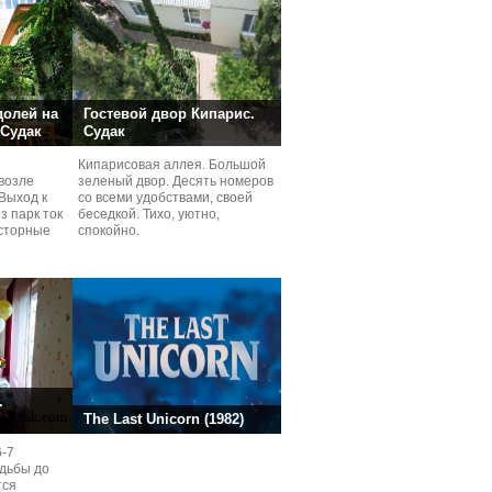
долей на
Гостевой двор Кипарис.
 Судак
Судак
Кипарисовая аллея. Большой
возле
зеленый двор. Десять номеров
Выход к
со всеми удобствами, своей
з парк ток
беседкой. Тихо, уютно,
сторные
спокойно.
ней.
.
The Last Unicorn (1982)
6-7
одьбы до
тся