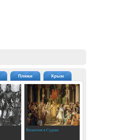
Пляжи
Крым
Византия в Судаке