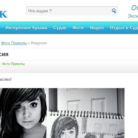
Интересное Крыма
Судак
Фото
Видео
Отдых в Суд
»
Фото Приколы
» Рекурсия
сия
я:
Фото Приколы
асиво!