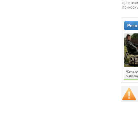
практике
прикосн
местам и
Рек
Жена о
рыбалку
выполни
захочу..