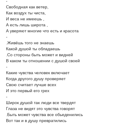
-
Свободная как ветер,
Как воздух ты чиста,
И веса не имеешь ,
А есть лишь широта ,
А уверяют многие что есть и красота
-
.Живёшь того не знаешь
Какой душой ты обладаешь
.Со стороны быть может и видней
В каком ты отношении с душой своей
-
Какие чувства человек включает
Когда другого душу проверяет
Свою считает лучше всех
И это первый его грех
-
Широк душой так люди все твердят
Глаза не видят это чувства говорят
.Быть может чувства все обьеденились
Вот так и в душу превратились