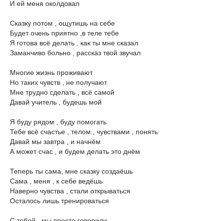
И ей меня околдовал
Сказку потом , ощутишь на себе
Будет очень приятно ,в теле тебе
Я готова всё делать . как ты мне сказал
Заманчиво больно , рассказ твой звучал
Многие жизнь проживают
Но таких чувств , не получают
Мне трудно сделать , всё самой
Давай учитель , будешь мой
Я буду рядом , буду помогать
Тебе всё счастье , телом , чувствами , понять
Давай мы завтра , и начнём
А может счас , и будем делать это днём
Теперь ты сама, мне сказку создаёшь
Сама , меня , к себе ведёшь
Наверно чувства , стали открываться
Осталось лишь тренироваться
С тобой . мы просто говорили