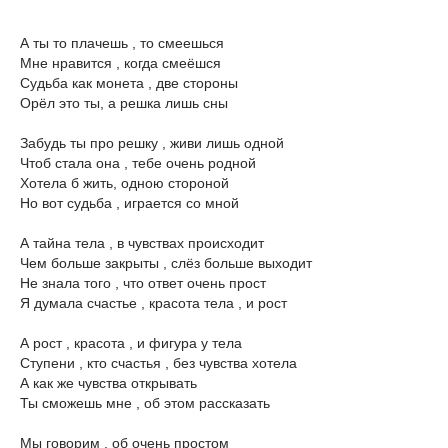
А ты то плачешь , то смеешься
Мне нравится , когда смеёшся
Судьба как монета , две стороны
Орёл это ты, а решка лишь сны
Забудь ты про решку , живи лишь одной
Чтоб стала она , тебе очень родной
Хотела б жить, одною стороной
Но вот судьба , играется со мной
А тайна тела , в чувствах происходит
Чем больше закрыты , слёз больше выходит
Не знала того , что ответ очень прост
Я думала счастье , красота тела , и рост
А рост , красота , и фигура у тела
Ступени , кто счастья , без чувства хотела
А как же чувства открывать
Ты сможешь мне , об этом рассказать
Мы говорим , об очень простом