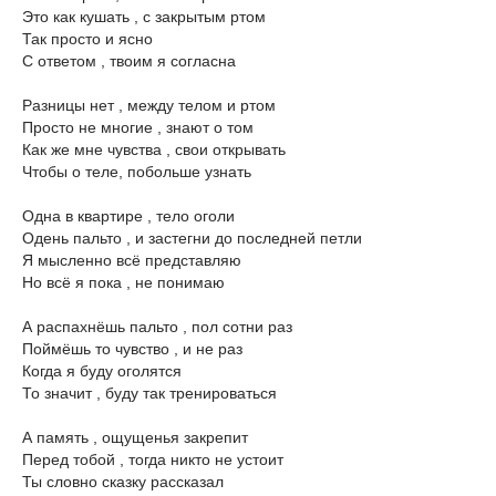
Это как кушать , с закрытым ртом
Так просто и ясно
С ответом , твоим я согласна
Разницы нет , между телом и ртом
Просто не многие , знают о том
Как же мне чувства , свои открывать
Чтобы о теле, побольше узнать
Одна в квартире , тело оголи
Одень пальто , и застегни до последней петли
Я мысленно всё представляю
Но всё я пока , не понимаю
А распахнёшь пальто , пол сотни раз
Поймёшь то чувство , и не раз
Когда я буду оголятся
То значит , буду так тренироваться
А память , ощущенья закрепит
Перед тобой , тогда никто не устоит
Ты словно сказку рассказал