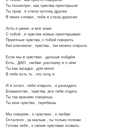
Ты посмотри , как чувства приоткрыли
Ты прав . я стала чуточку другая
В твоих словах , тебе я стала дорогая
Хоть я умею. и всё знаю
С тобой , я чувства новые приоткрываю
Приятные чувства, с тобой говорить
Как ключиком , чувства , так можно открыть
Если мы в чувствах . дальше пойдём
Есть , ДАО , любви ,расскажу я о нём
Ты как загадка , для меня
В тебе есть то , что хочу я .
И я хотел , тебя открыть , и разгадать
Блаженство , чувства ,все тебе отдать
Ты так красиво говоришь
Ты мои чувства , теребишь
Мы говорим , о чувствах , о любви
Осталося , за малым , ты только позови
Готова тебя , к своим чувствам позвать