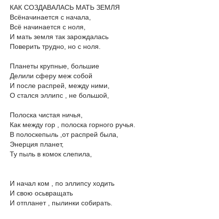
КАК СОЗДАВАЛАСЬ МАТЬ ЗЕМЛЯ
Всёначинается с начала,
Всё начинается с ноля,
И мать земля так зарождалась
Поверить трудно, но с ноля.
Планеты крупные, большие
Делили сферу меж собой
И после распрей, между ними,
О стался эллипс , не большой,
Полоска чистая ничья,
Как между гор , полоска горного ручья.
В полоскепыль ,от распрей была,
Энерция планет,
Ту пыль в комок слепила,
И начал ком , по эллипсу ходить
И свою осьвращать
И отпланет , пылинки собирать.