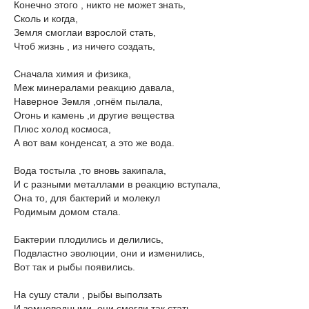
Конечно этого , никто не может знать,
Сколь и когда,
Земля смоглаи взрослой стать,
Чтоб жизнь , из ничего создать,
Сначала химия и физика,
Меж минералами реакцию давала,
Наверное Земля ,огнём пылала,
Огонь и камень ,и другие вещества
Плюс холод космоса,
А вот вам конденсат, а это же вода.
Вода тостыла ,то вновь закипала,
И с разными металлами в реакцию вступала,
Она то, для бактерий и молекул
Родимым домом стала.
Бактерии плодились и делились,
Подвластно эволюции, они и изменились,
Вот так и рыбы появились.
На сушу стали , рыбы выползать
И земноводными ,они смогли так стать.