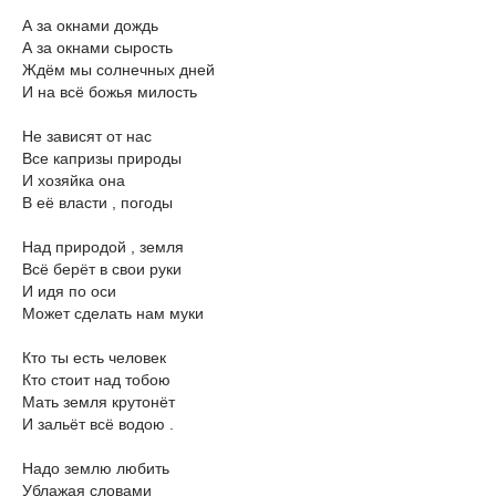
А за окнами дождь
А за окнами сырость
Ждём мы солнечных дней
И на всё божья милость
Не зависят от нас
Все капризы природы
И хозяйка она
В её власти , погоды
Над природой , земля
Всё берёт в свои руки
И идя по оси
Может сделать нам муки
Кто ты есть человек
Кто стоит над тобою
Мать земля крутонёт
И зальёт всё водою .
Надо землю любить
Ублажая словами