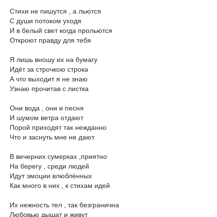
Стихи не пишутся , а льются
С души потоком уходя
И в белый свет когда прольются
Откроют правду для тебя
Я лишь вношу их на бумагу
Идёт за строчкою строка
А что выходит я не знаю
Узнаю прочитав с листка
Они вода , они и песня
И шумом ветра отдают
Порой приходят так нежданно
Что и заснуть мне не дают
В вечерних сумерках ,приятно
На берегу , среди людей
Идут эмоции влюблённых
Как много в них , к стихам идей
Их нежность тел , так безгранична
Любовью дышат и живут