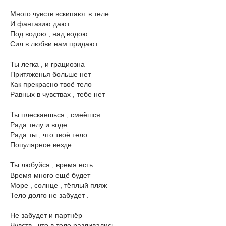
Много чувств вскипают в теле
И фантазию дают
Под водою , над водою
Сил в любви нам придают
Ты легка , и грациозна
Притяженья больше нет
Как прекрасно твоё тело
Равных в чувствах , тебе нет
Ты плескаешься , смеёшся
Рада телу и воде
Рада ты , что твоё тело
Популярное везде .
Ты любуйся , время есть
Время много ещё будет
Море , солнце , тёплый пляж
Тело долго не забудет .
Не забудет и партнёр
Чувств . что в теле разливались