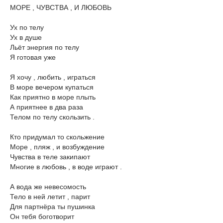
МОРЕ , ЧУВСТВА , И ЛЮБОВЬ
Ух по телу
Ух в душе
Льёт энергия по телу
Я готовая уже
Я хочу , любить , играться
В море вечером купаться
Как приятно в море плыть
А приятнее в два раза
Телом по телу скользить .
Кто придумал то скольжение
Море , пляж , и возбуждение
Чувства в теле закипают
Многие в любовь , в воде играют .
А вода же невесомость
Тело в ней летит , парит
Для партнёра ты пушинка
Он тебя боготворит