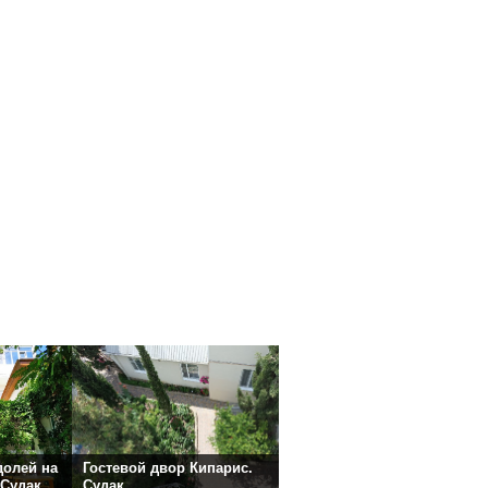
долей на
Гостевой двор Кипарис.
 Судак
Судак