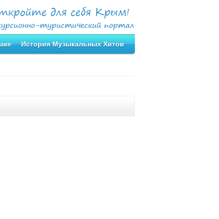
аке
История Музыкальных Хитов