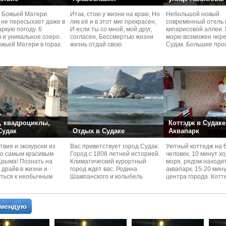
 Божьей Матери.
Итак, стою у жизни на краю, Но
Небольшой новый
 не пересыхает даже в
лик её и в этот миг прекрасен,
современный отель 
ркую погоду. 6
И если ты со мной, мой друг,
кипарисовой аллеи. 
 и уникальное озеро.
согласен, Бессмертью жизни
морю возможен чере
жьей Матери в горах.
жизнь отдай свою.
Судaк. Большие про
номера со своей кух
 квадроциклы,
Коттэдж в Судаке
 Судак
Отдых в Судаке
Аквапарк
вия и экскурcии из
Вас приветствует город Судак.
Уютный коттедж на 
по самым красивым
Город с 1808 летней историей.
человек. 10 минут х
Kрыма! Познать на
Климатический курортный
моря, рядом находи
 драйв в жизни и
город ждет вас. Родина
аквапарк. 15-20 мин
уться к необычным
Шампанского и колыбель
центра города. Котт
 красотам
Крымского Виноделия.
располагается в тих
омендую