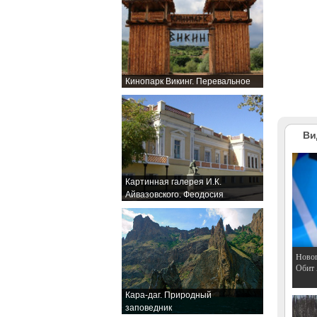
Кинопарк Викинг. Перевальное
Ви
Картинная галерея И.К.
Айвазовского. Феодосия
Hовог
Обит
Кара-даг. Природный
заповедник