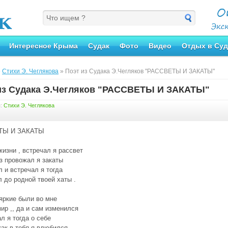
Интересное Крыма
Судак
Фото
Видео
Отдых в Суд
»
Стихи Э. Чеглякова
» Поэт из Судака Э.Чегляков "РАССВЕТЫ И ЗАКАТЫ"
из Судака Э.Чегляков "РАССВЕТЫ И ЗАКАТЫ"
я:
Стихи Э. Чеглякова
ТЫ И ЗАКАТЫ
жизни , встречал я рассвет
з провожал я закаты
 и встречал я тогда
л до родной твоей хаты .
яркие были во мне
ир ,, да и сам изменился
ал я тогда о себе
как в тебя я влюбился