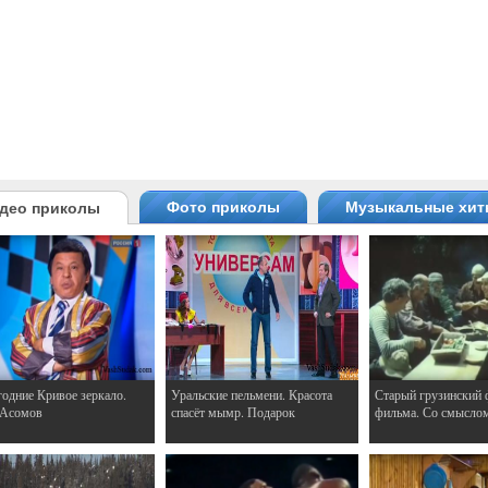
Фото приколы
Музыкальные хи
део приколы
одние Кривое зеркало.
Уральские пельмени. Красота
Старый грузинский 
 Асомов
спасёт мымр. Подарок
фильма. Со смысло