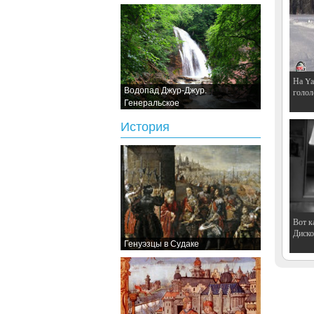
На Ya
Водопад Джур-Джур.
голол
Генеральское
История
Вот к
Дискот
Генуэзцы в Судаке