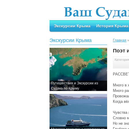
Экскурсии Крыма
История Крыма
Экскурсии Крыма
Главная
Поэт 
Категори
РАССВЕ
Путешествия и Экскурсии из
Много в 
Судака по Крыму
Много ра
Провожал
Когда вё
Чувства 
Словно м
Но не зн
Глубоко 