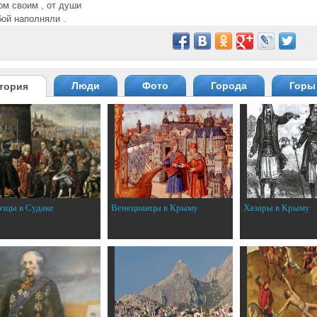
ом своим , от души
бой наполняли .
Люди
Фото
Города
Горы
тория
эзцы в Судаке
Венецианцы в Крыму
Хазары в Крыму