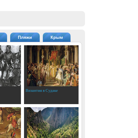
Пляжи
Крым
Византия в Судаке