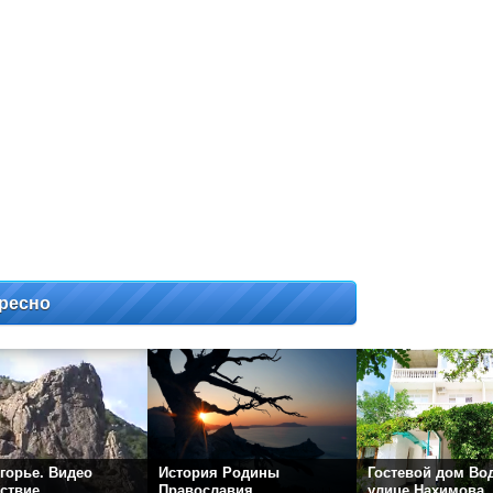
ресно
горье. Видео
История Родины
Гостевой дом Во
ствие
Православия
улице Нахимова.