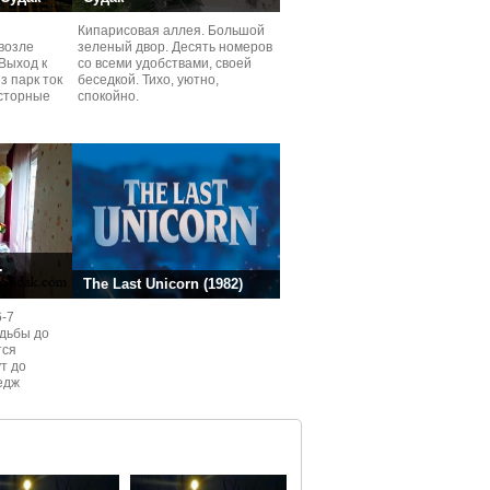
Кипарисовая аллея. Большой
возле
зеленый двор. Десять номеров
Выход к
со всеми удобствами, своей
з парк ток
беседкой. Тихо, уютно,
сторные
спокойно.
ней.
.
The Last Unicorn (1982)
6-7
одьбы до
тся
ут до
едж
ом