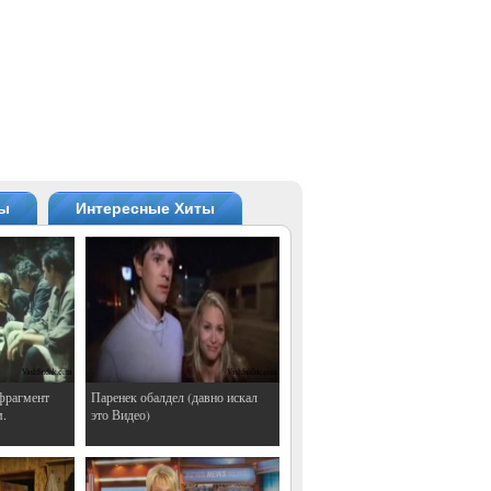
ты
Интересные Хиты
фрагмент
Паренек обалдел (давно искал
м.
это Видео)