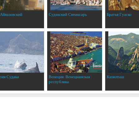
 Айвазовский
Судакский Синаксарь
Братья Гуаско
рия Судака
Венеция. Венецианская
Кизилташ
республика