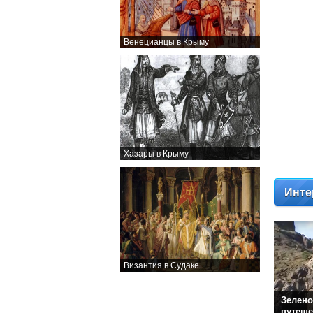
Венецианцы в Крыму
Хазары в Крыму
Инте
Византия в Судаке
Зелено
путеше