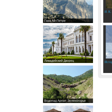
И. К.
Гора Ай-Петри
Ливадийский Дворец
Исто
Водопад Арпат. Зеленогорье