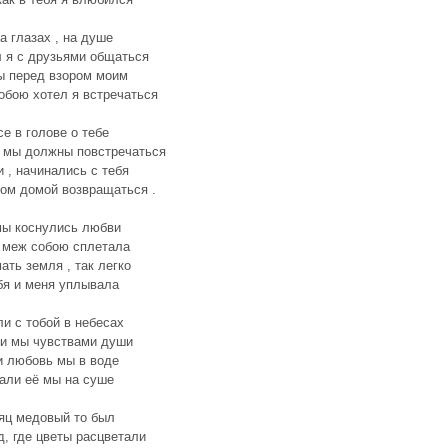
а глазах , на душе
 я с друзьями общаться
ы перед взором моим
обою хотел я встречаться
е в голове о тебе
к мы должны повстречаться
и , начинались с тебя
том домой возвращаться .
мы коснулись любви
 меж собою сплетала
мать земля , так легко
бя и меня уплывала
и с тобой в небесах
и мы чувствами души
 любовь мы в воде
али её мы на суше
яц медовый то был
д, где цветы расцветали