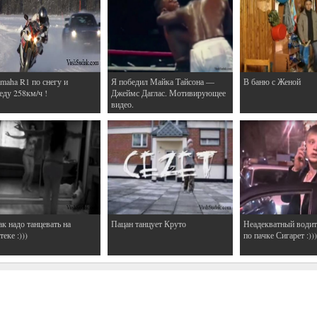
maha R1 по снегу и
Я победил Майка Тайсона —
В баню с Женой
еду 258км/ч !
Джеймс Даглас. Мотивирующее
видео.
ак надо танцевать на
Пацан танцует Круто
Неадекватный водит
еке :)))
по пачке Сигарет :)))