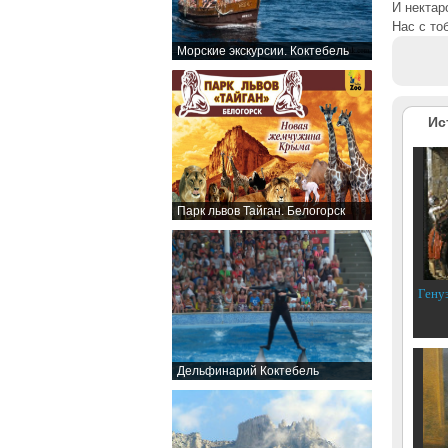
И нектар
Нас с то
Морские экскурсии. Коктебель
Ис
Парк львов Тайган. Белогорск
Гену
Дельфинарий Коктебель