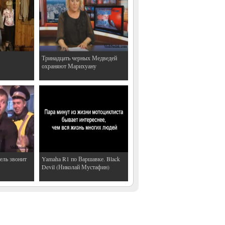
Тринадцать черных Медведей
охраняют Марихуану
ель звонит
Yamaha R1 по Варшавке. Black
Devil (Николай Мустафин)