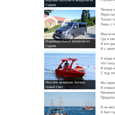
Морские прогулки и экскурсии из
Судака
Пелена н
Перестал
Только т
Лишь с т
Мысли вс
Где и ка
Индивидуальные экскурсии из
И все дн
Судака
И с зака
А когда 
Что тела
И когда 
С под те
Морские экскурсии. Катера.
Мы парил
Новый Свет
И открыл
Начинали
Продолж
И не мес
А был го