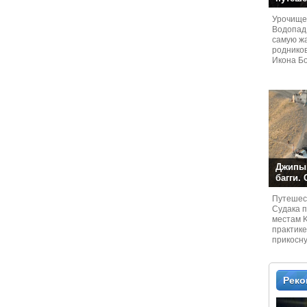
Урочище
Водопад
самую жа
родников
Икона Бо
Джипы,
багги.
Путешест
Судaка 
местам 
практике
прикосн
местам и
Рек