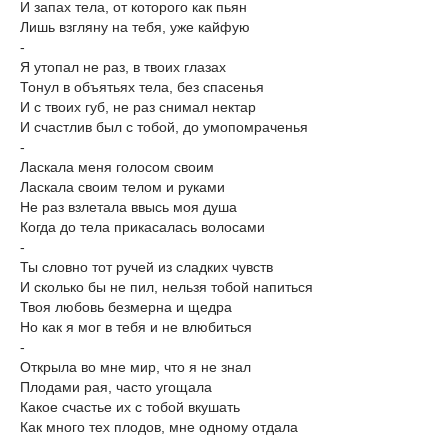
И запах тела, от которого как пьян
Лишь взгляну на тебя, уже кайфую
-
Я утопал не раз, в твоих глазах
Тонул в объятьях тела, без спасенья
И с твоих губ, не раз снимал нектар
И счастлив был с тобой, до умопомраченья
-
Ласкала меня голосом своим
Ласкала своим телом и руками
Не раз взлетала ввысь моя душа
Когда до тела прикасалась волосами
-
Ты словно тот ручей из сладких чувств
И сколько бы не пил, нельзя тобой напиться
Твоя любовь безмерна и щедра
Но как я мог в тебя и не влюбиться
-
Открыла во мне мир, что я не знал
Плодами рая, часто угощала
Какое счастье их с тобой вкушать
Как много тех плодов, мне одному отдала
-