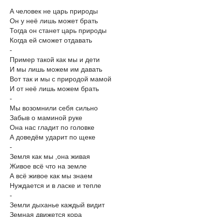
А человек не царь природы
Он у неё лишь может брать
Тогда он станет царь природы
Когда ей сможет отдавать
-
Пример такой как мы и дети
И мы лишь можем им давать
Вот так и мы с природой мамой
И от неё лишь можем брать
-
Мы возомнили себя сильно
Забыв о маминой руке
Она нас гладит по головке
А доведём ударит по щеке
-
Земля как мы ,она живая
Живое всё что на земле
А всё живое как мы знаем
Нуждается и в ласке и тепле
-
Земли дыханье каждый видит
Земная движется кора