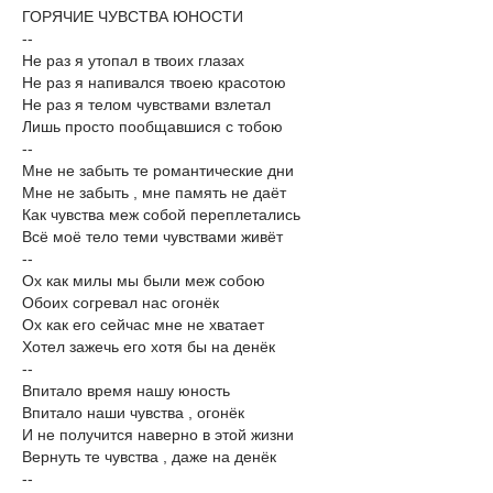
ГОРЯЧИЕ ЧУВСТВА ЮНОСТИ
--
Не раз я утопал в твоих глазах
Не раз я напивался твоею красотою
Не раз я телом чувствами взлетал
Лишь просто пообщавшися с тобою
--
Мне не забыть те романтические дни
Мне не забыть , мне память не даёт
Как чувства меж собой переплетались
Всё моё тело теми чувствами живёт
--
Ох как милы мы были меж собою
Обоих согревал нас огонёк
Ох как его сейчас мне не хватает
Хотел зажечь его хотя бы на денёк
--
Впитало время нашу юность
Впитало наши чувства , огонёк
И не получится наверно в этой жизни
Вернуть те чувства , даже на денёк
--