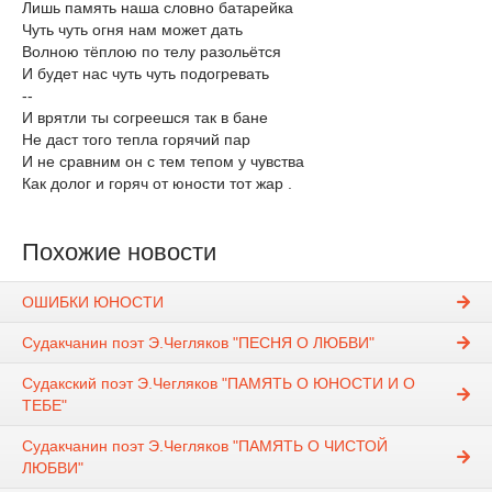
Лишь память наша словно батарейка
Чуть чуть огня нам может дать
Волною тёплою по телу разольётся
И будет нас чуть чуть подогревать
--
И врятли ты согреешся так в бане
Не даст того тепла горячий пар
И не сравним он с тем тепом у чувства
Как долог и горяч от юности тот жар .
Похожие новости
ОШИБКИ ЮНОСТИ
Судакчанин поэт Э.Чегляков "ПЕСНЯ О ЛЮБВИ"
Судакский поэт Э.Чегляков "ПАМЯТЬ О ЮНОСТИ И О
ТЕБЕ"
Судакчанин поэт Э.Чегляков "ПАМЯТЬ О ЧИСТОЙ
ЛЮБВИ"