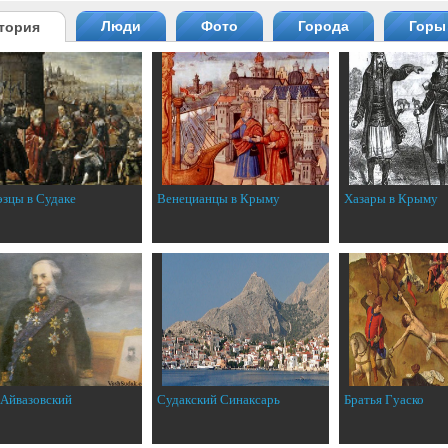
Люди
Фото
Города
Горы
тория
эзцы в Судаке
Венецианцы в Крыму
Хазары в Крыму
 Айвазовский
Судакский Синаксарь
Братья Гуаско