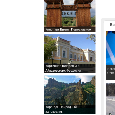
Ви
Кинопарк Викинг. Перевальное
Картинная галерея И.К.
Hовог
Айвазовского. Феодосия
Обит
Кара-даг. Природный
заповедник