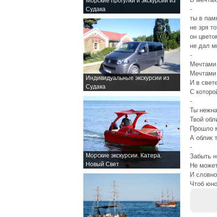
Морские прогулки и экскурсии из
-
Судака
ты в пам
не зря то
он цвето
не дал м
-
Мечтами 
Мечтами 
Индивидуальные экскурсии из
И в свет
Судака
С которо
-
Ты нежна
Твой обл
Прошло м
А облик 
-
Морские экскурсии. Катера.
Забыть н
Новый Свет
Не может
И словно
Чтоб юно