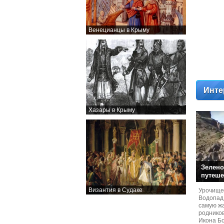
Венецианцы в Крыму
Инте
Хазары в Крыму
Зелено
путеше
Византия в Судаке
Урочище
Водопад
самую жа
родников
Икона Бо