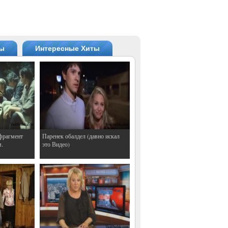
ты
Интересные Хиты
фрагмент
Паренек обалдел (давно искал
м.
это Видео)