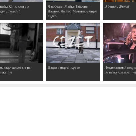
maha R1 по снегу и
Я победил Майка Тайсона —
В баню с Женой
еду 258км/ч !
Джеймс Даглас. Мотивирующее
видео.
ак надо танцевать на
Пацан танцует Круто
Неадекватный водит
еке :)))
по пачке Сигарет :)))