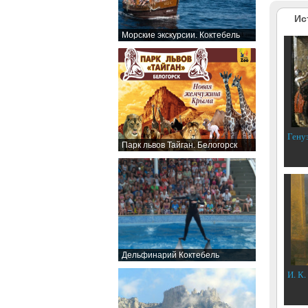
Ис
Морские экскурсии. Коктебель
Гену
Парк львов Тайган. Белогорск
Дельфинарий Коктебель
И. К.