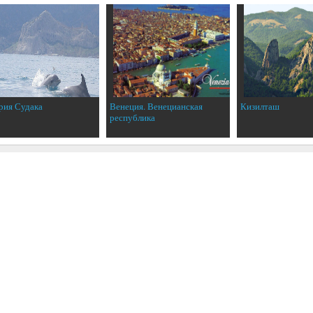
рия Судака
Венеция. Венецианская
Кизилташ
республика