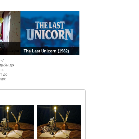
ней.
.
The Last Unicorn (1982)
6-7
одьбы до
тся
ут до
едж
ом