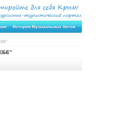
аке
История Музыкальных Хитов
ЕБЕ"
ЕБЕ"