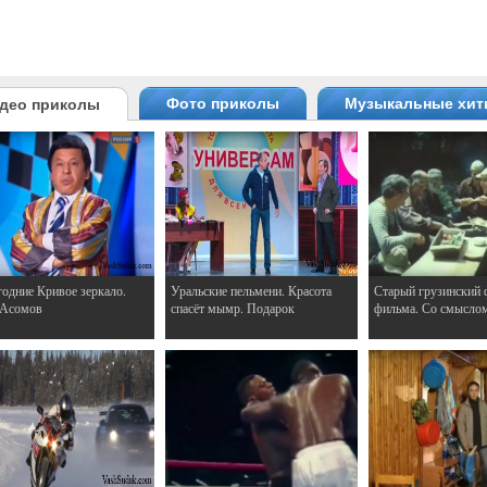
Фото приколы
Музыкальные хи
део приколы
одние Кривое зеркало.
Уральские пельмени. Красота
Старый грузинский 
 Асомов
спасёт мымр. Подарок
фильма. Со смысло