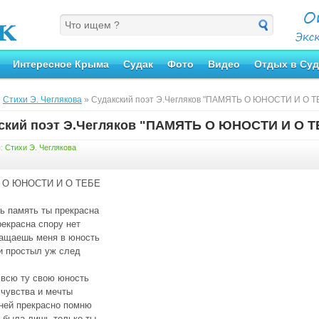
Интересное Крыма
Судак
Фото
Видео
Отдых в Суд
»
Стихи Э. Чеглякова
» Судакский поэт Э.Чегляков "ПАМЯТЬ О ЮНОСТИ И О Т
ский поэт Э.Чегляков "ПАМЯТЬ О ЮНОСТИ И О Т
я:
Стихи Э. Чеглякова
 О ЮНОСТИ И О ТЕБЕ
ь память ты прекрасна
рекрасна спору нет
ащаешь меня в юность
и простыл уж след
всю ту свою юность
чувства и мечты
 ней прекрасно помню
 была лишь только ты