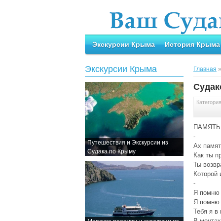
Экскурсии Крыма
История Крыма
Экскурсии Крыма
Главная
Судак
Категори
ПАМЯТЬ
-
Путешествия и Экскурсии из
Ах памят
Судака по Крыму
Как ты п
Ты возвр
Которой 
-
Я помню 
Я помню 
Тебя я в
В мечтах