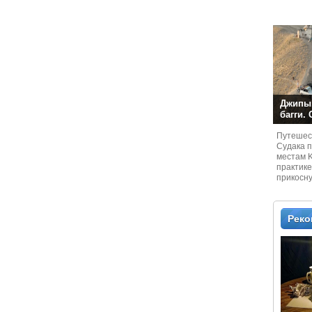
Джипы,
багги.
Путешест
Судaка 
местам 
практике
прикосн
местам и
Рек