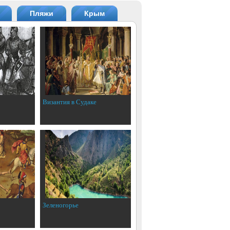
Пляжи
Крым
Византия в Судаке
Зеленогорье