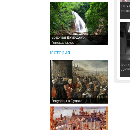
На Ya
голол
Водопад Джур-Джур.
Генеральское
История
Вот к
Дискот
Генуэзцы в Судаке