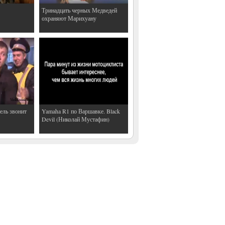
Тринадцать черных Медведей
охраняют Марихуану
ель звонит
Yamaha R1 по Варшавке. Black
Devil (Николай Мустафин)