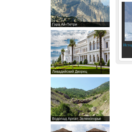
Гора Ай-Петри
Исто
Ливадийский Дворец
Водопад Арпат. Зеленогорье