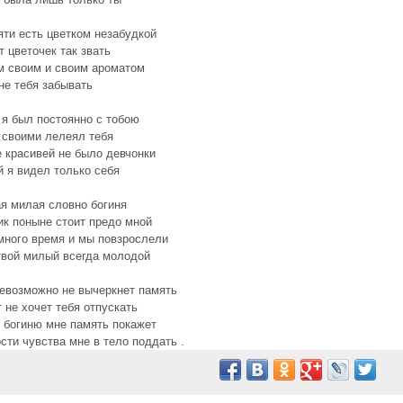
яти есть цветком незабудкой
т цветочек так звать
м своим и своим ароматом
не тебя забывать
я был постоянно с тобою
своими лелеял тебя
е красивей не было девчонки
й я видел только себя
я милая словно богиня
ик поныне стоит предо мной
ного время и мы повзрослели
твой милый всегда молодой
евозможно не вычеркнет память
 не хочет тебя отпускать
 богиню мне память покажет
сти чувства мне в тело поддать .