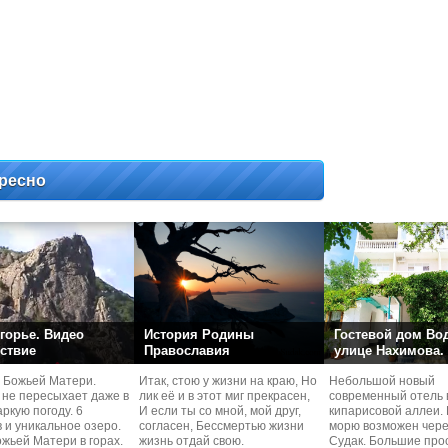
ресно
горье. Видео
История Родины
Гостевой дом Во
ствие
Православия
улице Нахимова.
 Божьей Матери.
Итак, стою у жизни на краю, Но
Небольшой новый
 не пересыхает даже в
лик её и в этот миг прекрасен,
современный отель 
ркую погоду. 6
И если ты со мной, мой друг,
кипарисовой аллеи. 
 и уникальное озеро.
согласен, Бессмертью жизни
морю возможен чере
жьей Матери в горах.
жизнь отдай свою.
Судaк. Большие про