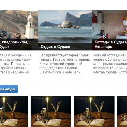
номера со своей кух
 квадроциклы,
Коттэдж в Судаке
 Судак
Отдых в Судаке
Аквапарк
вия и экскурcии из
Вас приветствует город Судак.
Уютный коттедж на 
по самым красивым
Город с 1808 летней историей.
человек. 10 минут х
Kрыма! Познать на
Климатический курортный
моря, рядом находи
 драйв в жизни и
город ждет вас. Родина
аквапарк. 15-20 мин
уться к необычным
Шампанского и колыбель
центра города. Котт
 красотам
Крымского Виноделия.
располагается в тих
омендую