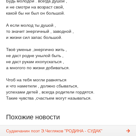
Будь молодой . всегда душой ,
и не смотри на возраст свой,
какой бы ни был он большой.
А если молод ты душой ,
то значит энергичный , заводной ,
и жизни сил запас большой.
Твоё уменье ,энергично жить ,
не даст родне унылой быть ,
не даст рукам ихопускаться ,
а многого по жизни добиваться.
Чтоб на тебя могли равняться
и что наметили , должно сбываться,
успехами детей , всегда родители гордятся.
Такие чувства ,счастьем могут называться.
Похожие новости
Судакчанин поэт Э.Чегляков "РОДИНА - СУДАК"