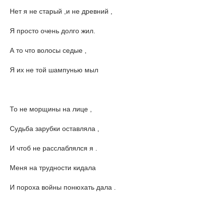
Нет я не старый ,и не древний ,
Я просто очень долго жил.
А то что волосы седые ,
Я их не той шампунью мыл
То не морщины на лице ,
Судьба зарубки оставляла ,
И чтоб не расслаблялся я .
Меня на трудности кидала
И пороха войны понюхать дала .