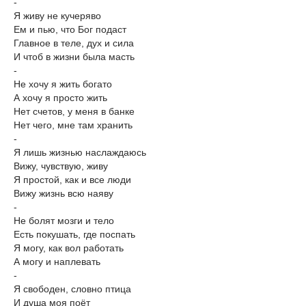
-
Я живу не кучеряво
Ем и пью, что Бог подаст
Главное в теле, дух и сила
И чтоб в жизни была масть
-
Не хочу я жить богато
А хочу я просто жить
Нет счетов, у меня в банке
Нет чего, мне там хранить
-
Я лишь жизнью наслаждаюсь
Вижу, чувствую, живу
Я простой, как и все люди
Вижу жизнь всю наяву
-
Не болят мозги и тело
Есть покушать, где поспать
Я могу, как вол работать
А могу и наплевать
-
Я свободен, словно птица
И душа моя поёт