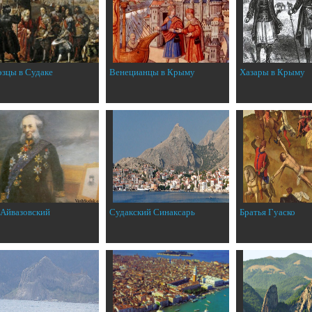
эзцы в Судаке
Венецианцы в Крыму
Хазары в Крыму
 Айвазовский
Судакский Синаксарь
Братья Гуаско