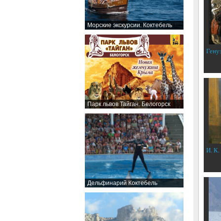
Морские экскурсии. Коктебель
Гену
Парк львов Тайган. Белогорск
И. К.
Дельфинарий Коктебель