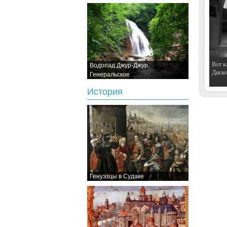
Вот к
Водопад Джур-Джур.
Дискот
Генеральское
История
Генуэзцы в Судаке