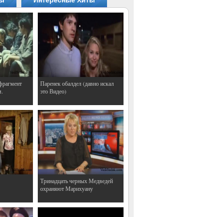
ты
Интересные Хиты
фрагмент
Паренек обалдел (давно искал
м.
это Видео)
Тринадцать черных Медведей
охраняют Марихуану