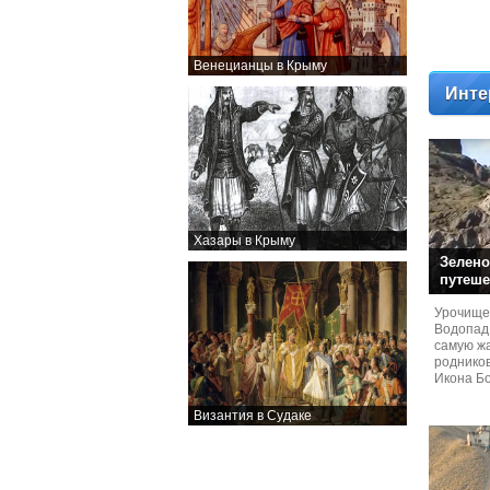
Венецианцы в Крыму
Инте
Хазары в Крыму
Зелено
путеше
Урочище
Водопад
самую жа
родников
Икона Бо
Византия в Судаке