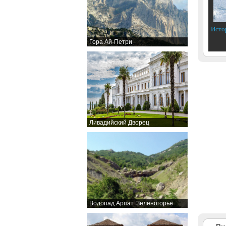
Исто
Гора Ай-Петри
Ливадийский Дворец
Водопад Арпат. Зеленогорье