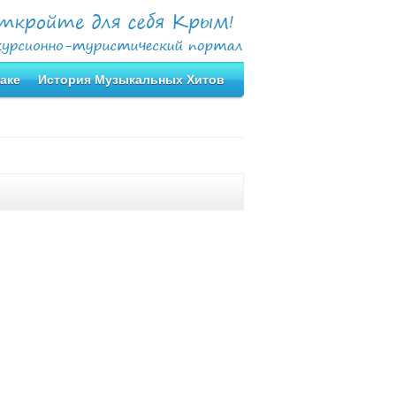
аке
История Музыкальных Хитов