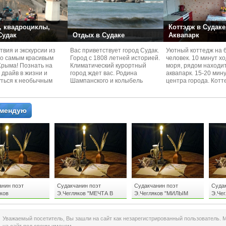
 квадроциклы,
Коттэдж в Судаке
 Судак
Отдых в Судаке
Аквапарк
вия и экскурcии из
Вас приветствует город Судак.
Уютный коттедж на 
по самым красивым
Город с 1808 летней историей.
человек. 10 минут х
Kрыма! Познать на
Климатический курортный
моря, рядом находи
 драйв в жизни и
город ждет вас. Родина
аквапарк. 15-20 мин
уться к необычным
Шампанского и колыбель
центра города. Котт
 красотам
Крымского Виноделия.
располагается в тих
омендую
анин поэт
Судакчанин поэт
Судакчанин поэт
Судак
ков
Э.Чегляков "МЕЧТА В
Э.Чегляков "МИЛЫМ
Э.Че
МАХЕРАМ - 2"
ЖИЗНИ"
ЖЕНЩИНАМ ОТ
РОЗЫ
МУЖЧИН"
Уважаемый посетитель, Вы зашли на сайт как незарегистрированный пользователь. 