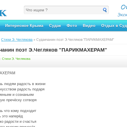
Интересное Крыма
Судак
Фото
Видео
Отдых в Суд
»
Стихи Э. Чеглякова
» Судакчанин поэт Э.Чегляков "ПАРИКМАХЕРАМ"
чанин поэт Э.Чегляков "ПАРИКМАХЕРАМ"
я:
Стихи Э. Чеглякова
АХЕРАМ
ь людям радость в жизни
кусством радость подаря
еньем и сознаньем
ую пречёску сотворя
ь что кому подходит
 это наперёд
ко радости и счастья
ота многим принесёт