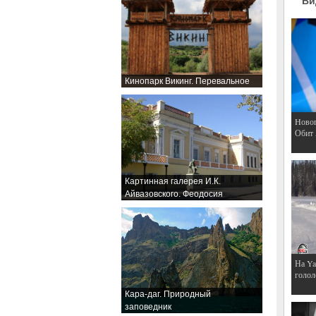
Ви
Кинопарк Викинг. Перевальное
Hовог
Обит
Картинная галерея И.К.
Айвазовского. Феодосия
На Ya
голол
Кара-даг. Природный
заповедник