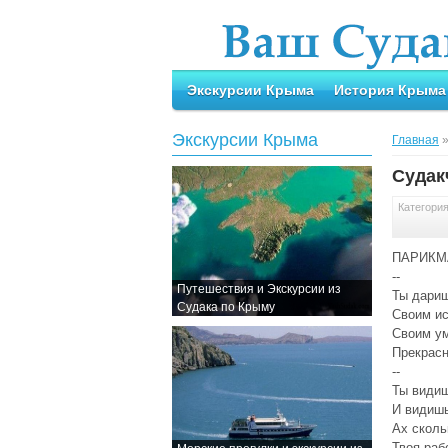
Экскурсии Крыма
История Крыма
Экскурсии Крыма
Главная
Судак
Категори
ПАРИКМ
--
Путешествия и Экскурсии из
Ты дариш
Судака по Крыму
Своим ис
Своим ум
Прекрасн
--
Ты видиш
И видишь
Ах сколь
Твоя раб