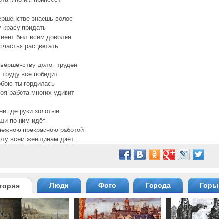
ершенстве знаешь волос
у красу придать
лиент был всем доволен
 счастья расцветать
овершенству долог труден
 труду всё победит
обою ты гордилась
воя работа многих удивит
они где руки золотые
ши по ним идёт
нежною прекрасною работой
оту всем женщинам даёт .
Люди
Фото
Города
Горы
тория