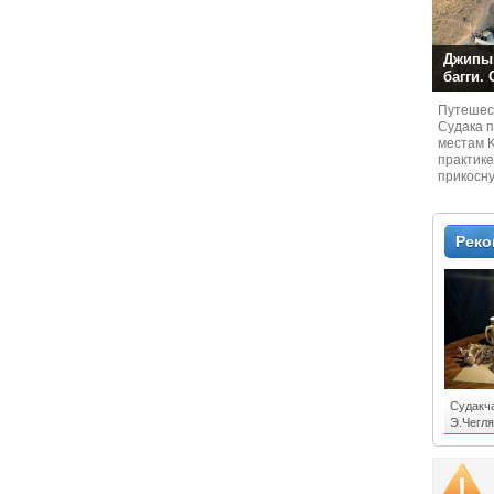
Джипы,
багги.
Путешест
Судaка 
местам 
практике
прикосн
местам и
Рек
Судакч
Э.Чегля
"ПАРИК