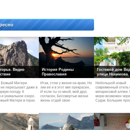
ресно
горье. Видео
История Родины
Гостевой дом Во
ствие
Православия
улице Нахимова.
 Божьей Матери.
Итак, стою у жизни на краю, Но
Небольшой новый
 не пересыхает даже в
лик её и в этот миг прекрасен,
современный отель 
ркую погоду. 6
И если ты со мной, мой друг,
кипарисовой аллеи. 
 и уникальное озеро.
согласен, Бессмертью жизни
морю возможен чере
жьей Матери в горах.
жизнь отдай свою.
Судaк. Большие про
номера со своей кух