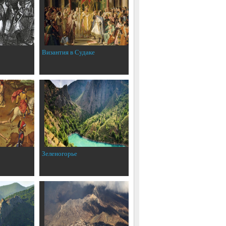
Византия в Судаке
Зеленогорье