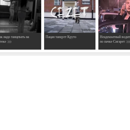
ак надо танцевать на
Пацан танцует Круто
Неадекватный водит
еке :)))
по пачке Сигарет :)))