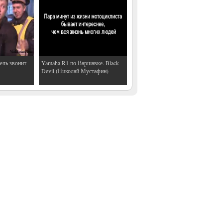
ель звонит
Yamaha R1 по Варшавке. Black
Devil (Николай Мустафин)