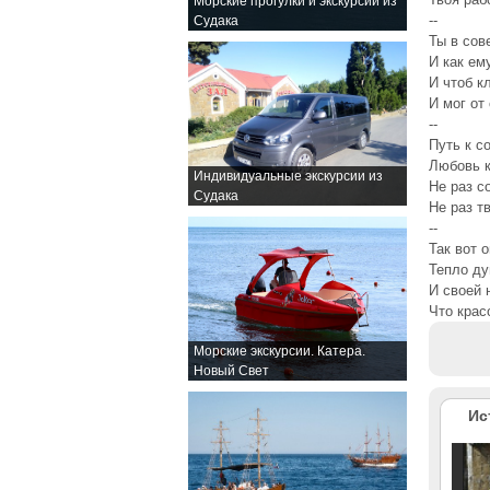
Морские прогулки и экскурсии из
--
Судака
Ты в сов
И как ем
И чтоб к
И мог от
--
Путь к с
Любовь к
Индивидуальные экскурсии из
Не раз с
Судака
Не раз т
--
Так вот 
Тепло ду
И своей 
Что крас
Морские экскурсии. Катера.
Новый Свет
Ис