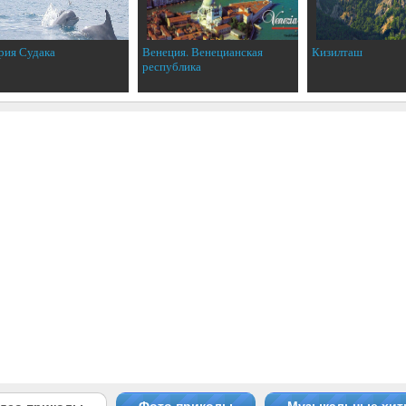
рия Судака
Венеция. Венецианская
Кизилташ
республика