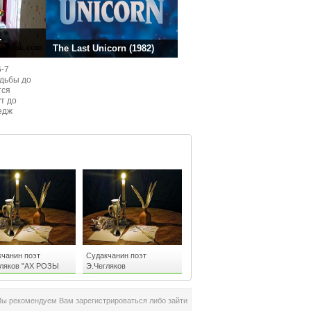
.
The Last Unicorn (1982)
6-7
одьбы до
тся
ут до
едж
ом
чанин поэт
Судакчанин поэт
гляков "АХ РОЗЫ
Э.Чегляков
 -2"
"СТОМАТОЛАГАМ"
Мы рекомендуем Вам зарегистрироваться либо зайти