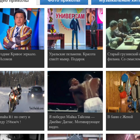
Фото приколы
Музыкальные хи
део приколы
одние Кривое зеркало.
Уральские пельмени. Красота
Старый грузинский 
 Асомов
спасёт мымр. Подарок
фильма. Со смысло
maha R1 по снегу и
Я победил Майка Тайсона —
В баню с Женой
еду 258км/ч !
Джеймс Даглас. Мотивирующее
видео.