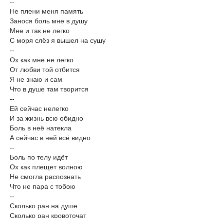
--
Не плени меня память
Занося боль мне в душу
Мне и так не легко
С моря слёз я вышел на сушу
--
Ох как мне не легко
От любви той отбится
Я не знаю и сам
Что в душе там творится
--
Ей сейчас нелегко
И за жизнь всю обидно
Боль в неё натекла
А сейчас в ней всё видно
--
Боль по телу идёт
Ох как плещет волною
Не смогла распознать
Что не пара с тобою
--
Сколько ран на душе
Сколько ран кровоточат