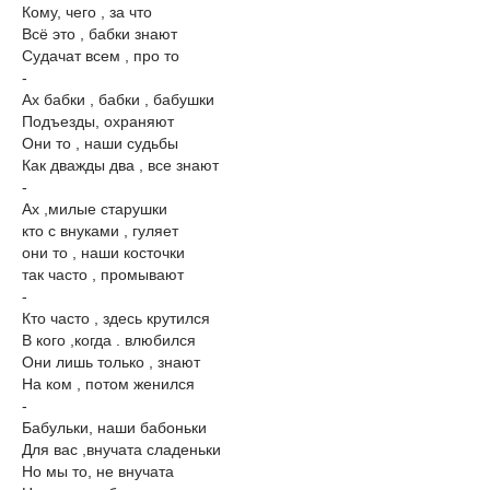
Кому, чего , за что
Всё это , бабки знают
Судачат всем , про то
-
Ах бабки , бабки , бабушки
Подъезды, охраняют
Они то , наши судьбы
Как дважды два , все знают
-
Ах ,милые старушки
кто с внуками , гуляет
они то , наши косточки
так часто , промывают
-
Кто часто , здесь крутился
В кого ,когда . влюбился
Они лишь только , знают
На ком , потом женился
-
Бабульки, наши бабоньки
Для вас ,внучата сладеньки
Но мы то, не внучата