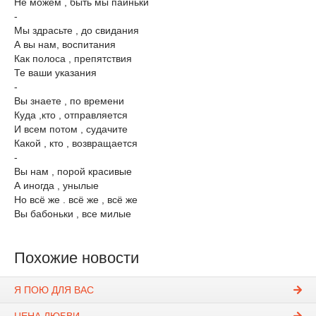
Не можем , быть мы паиньки
-
Мы здрасьте , до свидания
А вы нам, воспитания
Как полоса , препятствия
Те ваши указания
-
Вы знаете , по времени
Куда ,кто , отправляется
И всем потом , судачите
Какой , кто , возвращается
-
Вы нам , порой красивые
А иногда , унылые
Но всё же . всё же , всё же
Вы бабоньки , все милые
Похожие новости
Я ПОЮ ДЛЯ ВАС