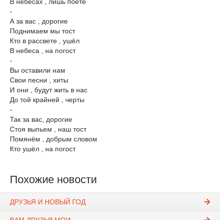
В небесах , лишь поёте
-
А за вас , дорогие
Поднимаем мы тост
Кто в рассвете , ушёл
В небеса , на погост
-
Вы оставили нам
Свои песни , хиты
И они , будут жить в нас
До той крайней , черты
-
Так за вас, дорогие
Стоя выпьем , наш тост
Помянём , добрым словом
Кто ушёл , на ​погост
Похожие новости
ДРУЗЬЯ И НОВЫЙ ГОД