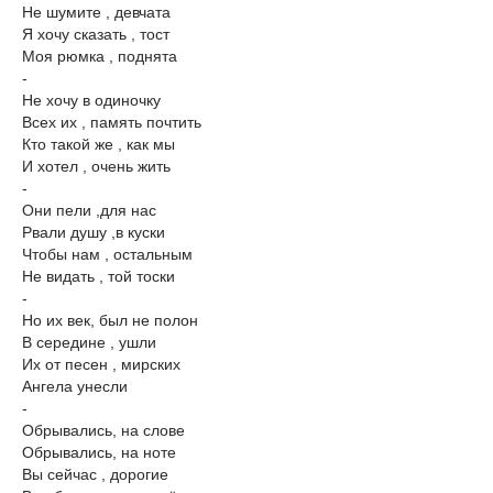
Не шумите , девчата
Я хочу сказать , тост
Моя рюмка , поднята
-
Не хочу в одиночку
Всех их , память почтить
Кто такой же , как мы
И хотел , очень жить
-
Они пели ,для нас
Рвали душу ,в куски
Чтобы нам , остальным
Не видать , той тоски
-
Но их век, был не полон
В середине , ушли
Их от песен , мирских
Ангела унесли
-
Обрывались, на слове
Обрывались, на ноте
Вы сейчас , дорогие