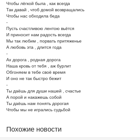
Чтобы лёгкой была , как всегда
Так давай , чтоб домой возвращались
Чтобы нас обходила беда
-
Пусть счастливою лентою вьётся
И приносит нам радость всегда
Мы так любим , порвать притяженье
А любовь эта , длится года
-
Ах дорога , родная дорога
Наша кровь от тебя , аж бурлит
Обгоняем в тебе своё время
И оно не так быстро бежит
-
Ты даёшь для души нашей , счастье
А порой и накажешь собой
Ты даёшь нам понять дорогая
Чтобы мы не игрались судьбой
Похожие новости