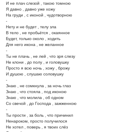
И не плач слезой , такою томною
Я давно , давно уже хожу
На груди , с иконой , чудотворною
-
Нету и не будет , телу зла
В тело , не пробьётся , окаянное
Будет, только около , ходить
Для него икона , не желанное
-
Ты не плачь , не лей , что зря слезу
Не клони , до полу , и головушку
Просто я всю ночь , хожу , брожу
И душою , слушаю соловушку
-
Знаю , не сомкнула , за ночь глаз
Знаю , что стояла , под иконою
Знаю , что молила , об одном
Со свечой , до Господа , зажженною
-
Ты прости , за боль , что причинил
Ненароком, просто получилося
Не хотел , поверь , я твоих слёз