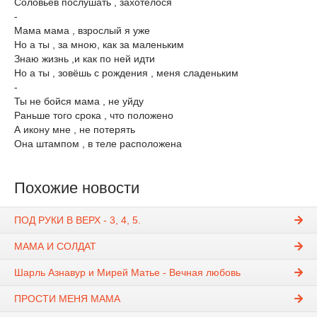
Соловьёв послушать , захотелося
-
Мама мама , взрослый я уже
Но а ты , за мною, как за маленьким
Знаю жизнь ,и как по ней идти
Но а ты , зовёшь с рождения , меня сладеньким
-
Ты не бойся мама , не уйду
Раньше того срока , что положено
А икону мне , не потерять
Она штампом , в теле ​расположена
Похожие новости
ПОД РУКИ В ВЕРХ - 3, 4, 5.
МАМА И СОЛДАТ
Шарль Азнавур и Мирей Матье - Вечная любовь
ПРОСТИ МЕНЯ МАМА