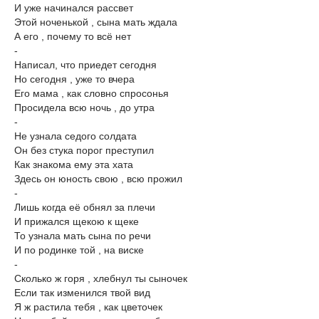
И уже начинался рассвет
Этой ноченькой , сына мать ждала
А его , почему то всё нет
-
Написал, что приедет сегодня
Но сегодня , уже то вчера
Его мама , как словно спросонья
Просидела всю ночь , до утра
-
Не узнала седого солдата
Он без стука порог преступил
Как знакома ему эта хата
Здесь он юность свою , всю прожил
-
Лишь когда её обнял за плечи
И прижался щекою к щеке
То узнала мать сына по речи
И по родинке той , на виске
-
Сколько ж горя , хлебнул ты сыночек
Если так изменился твой вид
Я ж растила тебя , как цветочек