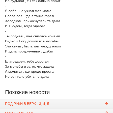
Но судьбой , ты так сильно побит
-
Я себя , не узнал моя мама
После боя , где в танке горел
Холодком, прикоснулась та дама
И я чудом, тогда уцелел
-
Ты родная , мне снилась ночами
Видно к Богу дошли все мольбы
Эта связь , была там между нами
И дала продолженье судьбы
-
Благодарен, тебе дорогая
За мольбы и за то, что ждала
А молитва , как вроде простая
Но вот тело убить не дала
Похожие новости
ПОД РУКИ В ВЕРХ - 3, 4, 5.