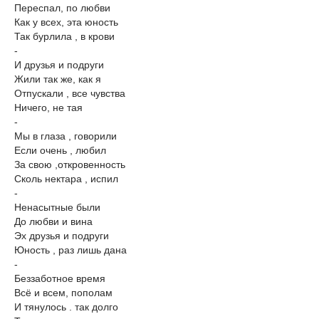
Переспал, по любви
Как у всех, эта юность
Так бурлила , в крови
-
И друзья и подруги
Жили так же, как я
Отпускали , все чувства
Ничего, не тая
-
Мы в глаза , говорили
Если очень , любил
За свою ,откровенность
Сколь нектара , испил
-
Ненасытные были
До любви и вина
Эх друзья и подруги
Юность , раз лишь дана
-
Беззаботное время
Всё и всем, пополам
И тянулось . так долго