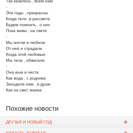
Так казалось , всем нам
-
Эти годы , прекрасны
Когда тело ,в рассвете
Будем помнить , о них
Пока живы , на свете
-
Мы могли и любили
От неё и страдали
Когда этой любовью
Мы тела , обжигали
-
Она юна и чиста
Как вода , с родника
Заходила нам , в души
Как на ​свет, маяка
Похожие новости
ДРУЗЬЯ И НОВЫЙ ГОД