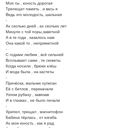
Моя ты , юность дорогая
Трепещет память , и весь я
Ведь это молодость, шальная
-
Ах сколько дней , ах сколько лет
Минуло с той поры,заветной
А в те года , казалось нам
Она какой то , неприметной
-
С годами любим , всё сильней
Всплывают сами , те сюжеты
Когда носили , брюки клёш
И мода была , на кастеты
-
Причёска, мальчик хулиган
Её с битлов , перекачали
Узлом рубаху , завязав
И в глазках , не было печали
-
Хрипел, трещал , магнитофон
Бабина тёрлась , от изгиба
Ах моя юность , как я рад