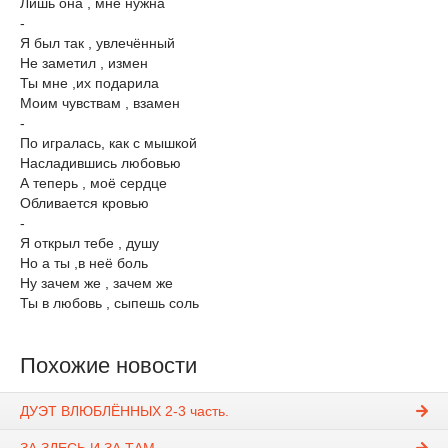
Лишь она , мне нужна
-
Я был так , увлечённый
Не заметил , измен
Ты мне ,их подарила
Моим чувствам , взамен
-
По игралась, как с мышкой
Насладившись любовью
А теперь , моё сердце
Обливается кровью
-
Я открыл тебе , душу
Но а ты ,в неё боль
Ну зачем же , зачем же
Ты в любовь , сыпешь ​соль
Похожие новости
ДУЭТ ВЛЮБЛЁННЫХ 2-3 часть.