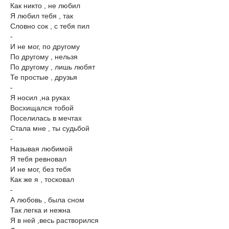
Как никто , не любил
Я любил тебя , так
Словно сок , с тебя пил
-
И не мог, по другому
По другому , нельзя
По другому , лишь любят
Те простые , друзья
-
Я носил ,на руках
Восхищался тобой
Поселилась в мечтах
Стала мне , ты судьбой
-
Называя любимой
Я тебя ревновал
И не мог, без тебя
Как же я , тосковал
-
А любовь , была сном
Так легка и нежна
Я в ней ,весь растворился