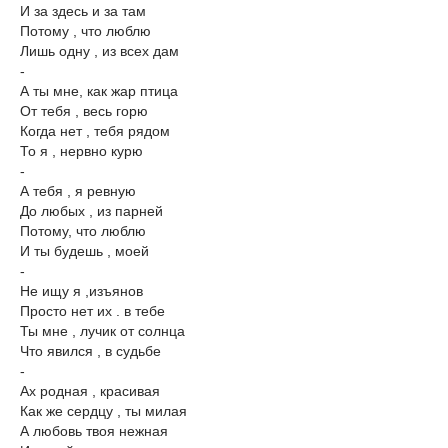
И за здесь и за там
Потому , что люблю
Лишь одну , из всех дам
-
А ты мне, как жар птица
От тебя , весь горю
Когда нет , тебя рядом
То я , нервно курю
-
А тебя , я ревную
До любых , из парней
Потому, что люблю
И ты будешь , моей
-
Не ищу я ,изъянов
Просто нет их . в тебе
Ты мне , лучик от солнца
Что явился , в судьбе
-
Ах родная , красивая
Как же сердцу , ты милая
А любовь твоя нежная