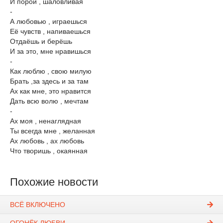
И порой , шаловливая
-
А любовью , играешься
Её чувств , напиваешься
Отдаёшь и берёшь
И за это, мне нравишься
-
Как люблю , свою милую
Брать ,за здесь и за там
Ах как мне, это нравится
Дать всю волю , мечтам
-
Ах моя , ненаглядная
Ты всегда мне , желанная
Ах любовь , ах любовь
Что ​творишь , окаянная
Похожие новости
ВСЁ ВКЛЮЧЕНО