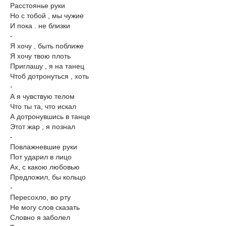
Расстоянье руки
Но с тобой , мы чужие
И пока . не близки
-
Я хочу , быть поближе
Я хочу твою плоть
Приглашу , я на танец
Чтоб дотронуться , хоть
-
А я чувствую телом
Что ты та, что искал
А дотронувшись в танце
Этот жар , я познал
-
Повлажневшие руки
Пот ударил в лицо
Ах, с какою любовью
Предложил, бы кольцо
-
Пересохло, во рту
Не могу слов сказать
Словно я заболел