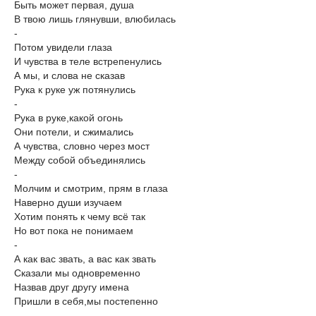
Быть может первая, душа
В твою лишь глянувши, влюбилась
-
Потом увидели глаза
И чувства в теле встрепенулись
А мы, и слова не сказав
Рука к руке уж потянулись
-
Рука в руке,какой огонь
Они потели, и сжимались
А чувства, словно через мост
Между собой объединялись
-
Молчим и смотрим, прям в глаза
Наверно души изучаем
Хотим понять к чему всё так
Но вот пока не понимаем
-
А как вас звать, а вас как звать
Сказали мы одновременно
Назвав друг другу имена
Пришли в себя,мы постепенно
-