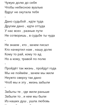
Чужую долю до себя
Чтобы небесною вуалью
Вдруг не окутала тебя
-
Дано судьбой , идти туда
Другим дано , идти оттуда
У нас всех , разные пути
Не сотворишь , в судьбе ты чуда
-
Не знаем , кто , зачем писал
Кто начертил нам , нашу долю
Кому то рай, кому то ад
Но а кому, травой по полю
-
Пройдёт так жизнь , пройдут года
Мы не поймём , зачем мы жили
Неужто сверху так дано
Чтоб мы и эту , жизнь забыли
-
Забыты те , где жили раньше
Забыли то , и кем мы были
Из наших душ , ушла любовь