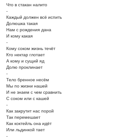
Что в стакан налито
-
Каждый должен всё испить
Долюшка такая
Нам с рождения дана
И кому какая
-
Кому соком жизнь течёт
Кто нектар глотает
А кому и сущий яд
Долю проклинает
-
Тело бренное несём
Мы по жизни нашей
И не знаем с чем сравнить
С соком или с кашей
-
Как закрутит нас порой
Так перемешает
Как коктейль она идёт
Или льдинкой тает
-