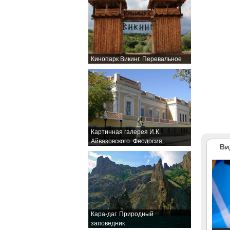
Кинопарк Викинг. Перевальное
Картинная галерея И.К.
Айвазовского. Феодосия
Ви
Кара-даг. Природный
заповедник