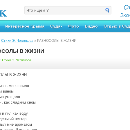
Интересное Крыма
Судак
Фото
Видео
Отдых в Суд
»
Стихи Э. Чеглякова
» РАЗНОСОЛЫ В ЖИЗНИ
ОСОЛЫ В ЖИЗНИ
я:
Стихи Э. Чеглякова
ОЛЫ В ЖИЗНИ
изнь меня поила
и вином
ью угощала
 , как сладким сном
 и пил как воду
денький нектар
был мне ароматом
ть сила , Божьих чар