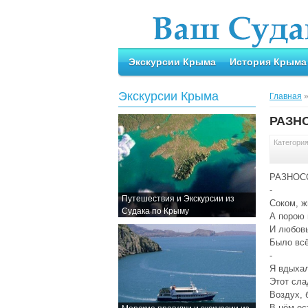
Экскурсии Крыма
История Крыма
Экскурсии Крыма
Главная
РАЗН
Категори
РАЗНОС
-
Путешествия и Экскурсии из
Соком, ж
Судака по Крыму
А порою 
И любов
Было всё
-
Я вдыхал
Этот сла
Воздух, 
В нём ес