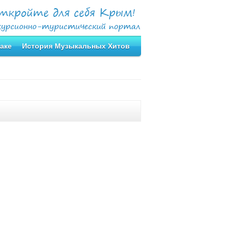
аке
История Музыкальных Хитов