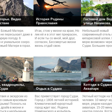
горье. Видео
История Родины
Гостевой дом Во
ствие
Православия
улице Нахимова.
 Божьей Матери.
Итак, стою у жизни на краю, Но
Небольшой новый
 не пересыхает даже в
лик её и в этот миг прекрасен,
современный отель 
ркую погоду. 6
И если ты со мной, мой друг,
кипарисовой аллеи. 
 и уникальное озеро.
согласен, Бессмертью жизни
морю возможен чере
жьей Матери в горах.
жизнь отдай свою.
Судaк. Большие про
номера со своей кух
 квадроциклы,
Коттэдж в Судаке
 Судак
Отдых в Судаке
Аквапарк
вия и экскурcии из
Вас приветствует город Судак.
Уютный коттедж на 
по самым красивым
Город с 1808 летней историей.
человек. 10 минут х
Kрыма! Познать на
Климатический курортный
моря, рядом находи
 драйв в жизни и
город ждет вас. Родина
аквапарк. 15-20 мин
уться к необычным
Шампанского и колыбель
центра города. Котт