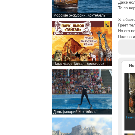
Даже есл
То по не
-
Морские экскурсии. Коктебель
Улыбаетс
Греет тел
Но его п
Пелена и
Парк львов Тайган. Белогорск
Ис
Дельфинарий Коктебель
Гену