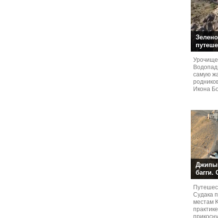
Зелено
путеше
Урочище
Водопад
самую жа
родников
Икона Бо
Джипы,
багги.
Путешест
Судaка 
местам 
практике
прикосн