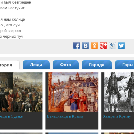
и был безгрешен
рвам настучит
я нам солнце
о , его луч
орой закроет
з чёрных туч
Люди
Фото
Города
Горы
тория
эзцы в Судаке
Венецианцы в Крыму
Хазары в Крыму