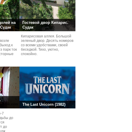
долей на
Гостевой двор Кипарис.
 Судак
Судак
Кипарисовая аллея. Большой
возле
зеленый двор. Десять номеров
Выход к
со всеми удобствами, своей
з парк ток
беседкой. Тихо, уютно,
сторные
спокойно.
ней.
.
The Last Unicorn (1982)
6-7
одьбы до
тся
ут до
едж