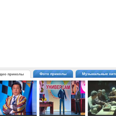
Фото приколы
Музыкальные хи
део приколы