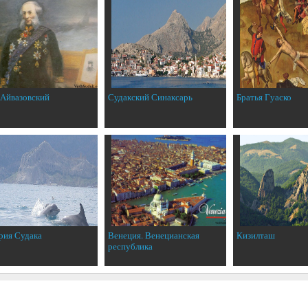
 Айвазовский
Судакский Синаксарь
Братья Гуаско
рия Судака
Венеция. Венецианская
Кизилташ
республика