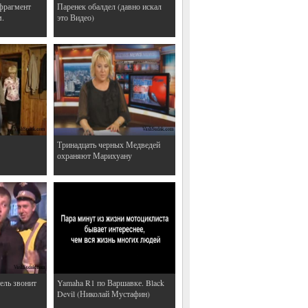
фрагмент
Паренек обалдел (давно искал
м.
это Видео)
Тринадцать черных Медведей
охраняют Марихуану
ель звонит
Yamaha R1 по Варшавке. Black
Devil (Николай Мустафин)