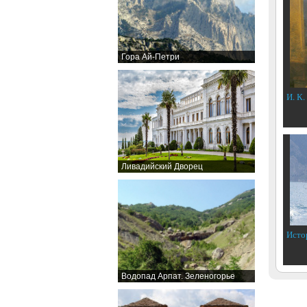
Гора Ай-Петри
И. К.
Ливадийский Дворец
Исто
Водопад Арпат. Зеленогорье