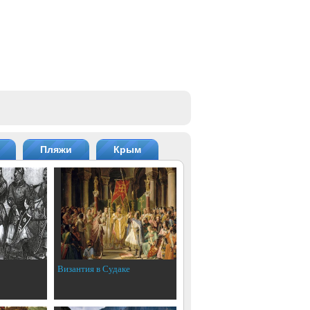
Пляжи
Крым
Византия в Судаке