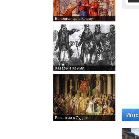
Венецианцы в Крыму
Хазары в Крыму
Инте
Византия в Судаке