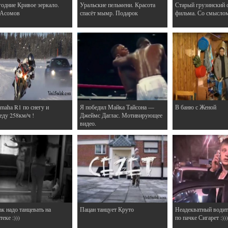
одние Кривое зеркало.
Уральские пельмени. Красота
Старый грузинский 
 Асомов
спасёт мымр. Подарок
фильма. Со смысло
maha R1 по снегу и
Я победил Майка Тайсона —
В баню с Женой
еду 258км/ч !
Джеймс Даглас. Мотивирующее
видео.
ак надо танцевать на
Пацан танцует Круто
Неадекватный водит
еке :)))
по пачке Сигарет :)))