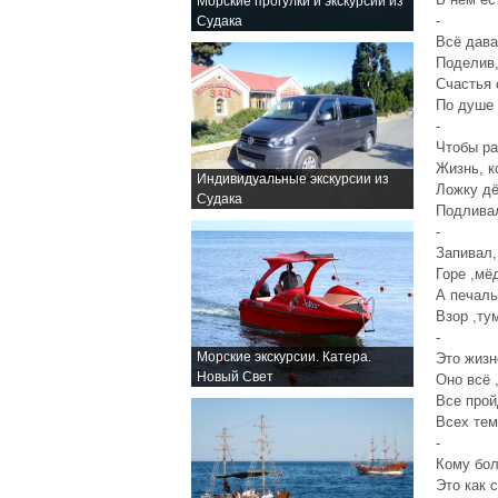
Морские прогулки и экскурсии из
-
Судака
Всё дава
Поделив,
Счастья 
По душе 
-
Чтобы ра
Жизнь, к
Индивидуальные экскурсии из
Ложку дё
Судака
Подлива
-
Запивал,
Горе ,мё
А печаль
Взор ,ту
-
Морские экскурсии. Катера.
Это жизн
Новый Свет
Оно всё ,
Все прой
Всех тем
-
Кому бол
Это как 