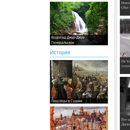
Hовог
Обит
Водопад Джур-Джур.
Генеральское
История
На Ya
голол
Генуэзцы в Судаке
Вот к
Дискот