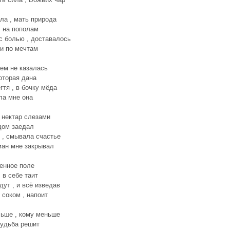
ла , мать природа
 на пополам
с болью , доставалось
и по мечтам
ем не казалась
оторая дана
гтя , в бочку мёда
ла мне она
 нектар слезами
дом заедал
 , смывала счастье
ман мне закрывал
енное поле
 в себе таит
дут , и всё изведав
 соком , напоит
ьше , кому меньше
судьба решит