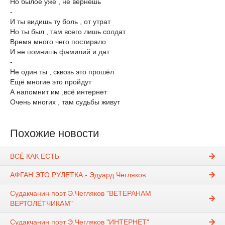
Но былое уже , не вернёшь
-
И ты видишь ту боль , от утрат
Но ты был , там всего лишь солдат
Время много чего постирало
И не помнишь фамилий и дат
-
Не один ты , сквозь это прошёл
Ещё многие это пройдут
А напомнит им ,всё интернет
Очень многих , там судьбы живут
Похожие новости
ВСЁ КАК ЕСТЬ
АФГАН ЭТО РУЛЕТКА - Эдуард Чегляков
Судакчанин поэт Э.Чегляков "ВЕТЕРАНАМ
ВЕРТОЛЁТЧИКАМ"
Судакчанин поэт Э.Чегляков "ИНТЕРНЕТ"