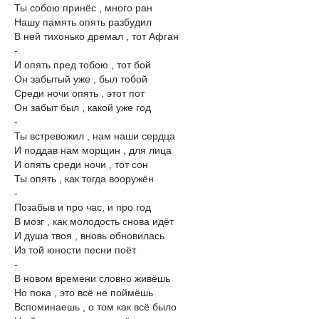
Ты собою принёс , много ран
Нашу память опять разбудил
В ней тихонько дремал , тот Афган
-
И опять пред тобою , тот бой
Он забытый уже , был тобой
Среди ночи опять , этот пот
Он забыт был , какой уже год
-
Ты встревожил , нам наши сердца
И поддав нам морщин , для лица
И опять среди ночи , тот сон
Ты опять , как тогда вооружён
-
Позабыв и про час, и про год
В мозг , как молодость снова идёт
И душа твоя , вновь обновилась
Из той юности песни поёт
-
В новом времени словно живёшь
Но пока , это всё не поймёшь
Вспоминаешь , о том как всё было