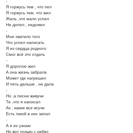
-
Я горжусь тем , что пел
Я горжусь тем, что жил
Жаль ,что мало успел
Не допел , недожил
-
Мне хватило того
Что успел написать
Я из сердца родного
Смог всё это отдать
-
Я дорогою жил
А она жизнь забрала
Может где нагрешил
И петь дальше , не дала
-
Но ,а песни живучи
Те ,что я написал
Ах , какие все жгучи
Есть такой в них запал
-
А я их узнаю
Но вот только с небес