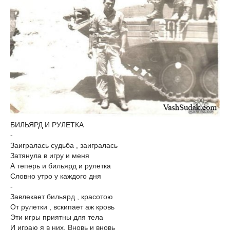
БИЛЬЯРД И РУЛЕТКА
-
Заигралась судьба , заигралась
Затянула в игру и меня
А теперь и бильярд и рулетка
Словно утро у каждого дня
-
Завлекает бильярд , красотою
От рулетки , вскипает аж кровь
Эти игры приятны для тела
И играю я в них. Вновь и вновь