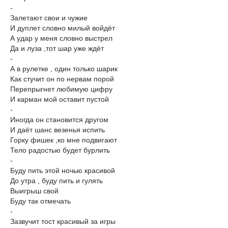
-
Залетают свои и чужие
И дуплет словно милый войдёт
А удар у меня словно выстрел
Да и луза ,тот шар уже ждёт
-
А в рулетке , один только шарик
Как стучит он по нервам порой
Перепрыгнет любимую цифру
И карман мой оставит пустой
-
Иногда он становится другом
И даёт шанс везенья испить
Горку фишек ,ко мне подвигают
Тело радостью будет бурлить
-
Буду пить этой ночью красивой
До утра , буду пить и гулять
Выигрыш свой
Буду так отмечать
-
Зазвучит тост красивый за игры