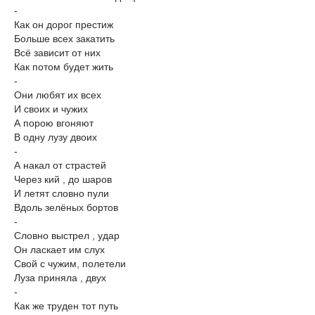
-
Как он дорог престиж
Больше всех закатить
Всё зависит от них
Как потом будет жить
-
Они любят их всех
И своих и чужих
А порою вгоняют
В одну лузу двоих
-
А накал от страстей
Через кий , до шаров
И летят словно пули
Вдоль зелёных бортов
-
Словно выстрел , удар
Он ласкает им слух
Свой с чужим, полетели
Луза приняла , двух
-
Как же труден тот путь