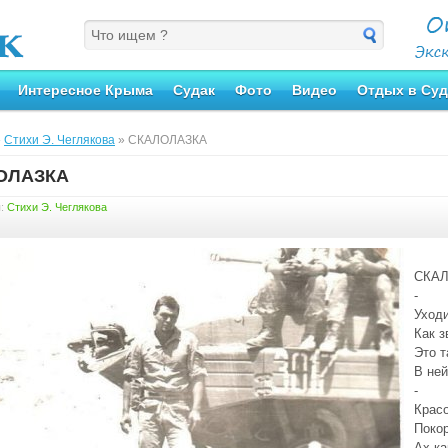
Интересное Крыма
Судак
Фото
Видео
Отдых в Суд
»
Стихи Э. Чеглякова
» СКАЛОЛАЗКА
ОЛАЗКА
я:
Стихи Э. Чеглякова
СКА
-
Уход
Как з
Это т
В ней
-
Крас
Поко
Ах ка