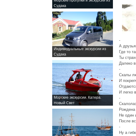
Морские прогулки и экскурсии из
Судака
-
А друзья
Индивидуальные экскурсии из
Где то т
Судака
Ты страх
Далеко в
-
Скалы лю
И покреп
Отдаютс
И легко 
Морские экскурсии. Катера.
-
Новый Свет
Скалолаз
Рождена 
Не один 
После вс
-
Ну а гиб