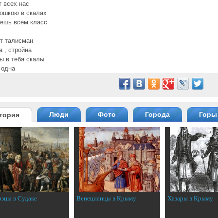
 всех нас
ошкою в скалах
ешь всем класс
от талисман
а , стройна
 в тебя скалы
 одна
Люди
Фото
Города
Горы
тория
эзцы в Судаке
Венецианцы в Крыму
Хазары в Крыму