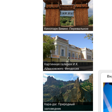
Кинопарк Викинг. Перевальное
Картинная галерея И.К.
Айвазовского. Феодосия
Ви
Кара-даг. Природный
заповедник