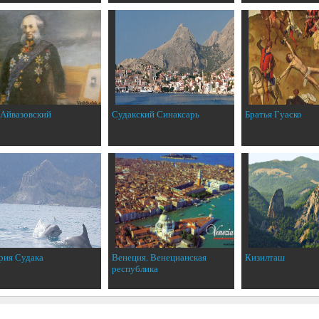
 Айвазовский
Судакский Синаксарь
Братья Гуаско
рия Судака
Венеция. Венецианская
Кизилташ
республика