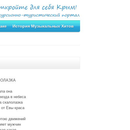
аке
История Музыкальных Хитов
ЛОЛАЗКА
ила она
везда в небеса
а скалолазка
 от Евы краса
отою движений
ряет мужчин
кая какая