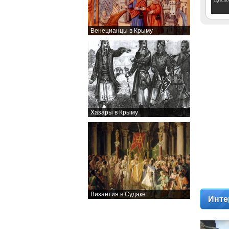
Венецианцы в Крыму
Хазары в Крыму
Византия в Судаке
Инте