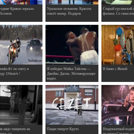
одние Кривое зеркало.
Уральские пельмени. Красота
Старый грузинский 
 Асомов
спасёт мымр. Подарок
фильма. Со смысло
maha R1 по снегу и
Я победил Майка Тайсона —
В баню с Женой
еду 258км/ч !
Джеймс Даглас. Мотивирующее
видео.
ак надо танцевать на
Пацан танцует Круто
Неадекватный водит
еке :)))
по пачке Сигарет :)))