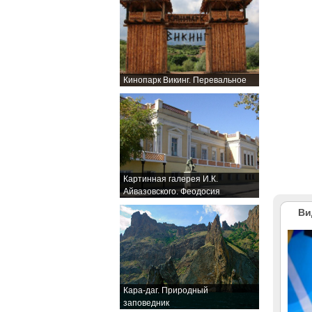
Кинопарк Викинг. Перевальное
Картинная галерея И.К.
Айвазовского. Феодосия
Ви
Кара-даг. Природный
заповедник