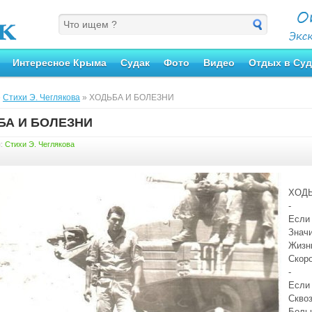
Интересное Крыма
Судак
Фото
Видео
Отдых в Суд
»
Стихи Э. Чеглякова
» ХОДЬБА И БОЛЕЗНИ
БА И БОЛЕЗНИ
я:
Стихи Э. Чеглякова
ХОДЬ
-
Если
Значи
Жизнь
Скор
-
Если 
Сквоз
Больн