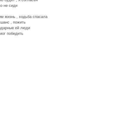
о не сиди
м жизнь , ходьба спасала
шанс , пожить
одарные ей люди
мог победить