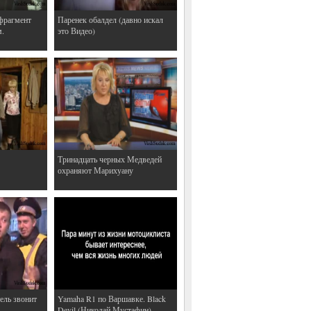
фрагмент
Паренек обалдел (давно искал
м.
это Видео)
Тринадцать черных Медведей
охраняют Марихуану
ель звонит
Yamaha R1 по Варшавке. Black
Devil (Николай Мустафин)