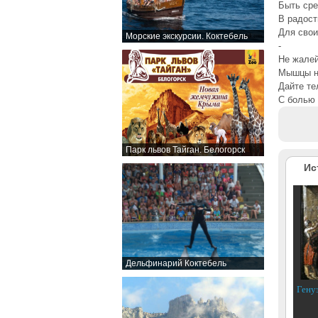
Быть ср
В радост
Для свои
Морские экскурсии. Коктебель
-
Не жалей
Мышцы н
Дайте те
С болью 
Парк львов Тайган. Белогорск
Ис
Дельфинарий Коктебель
Гену