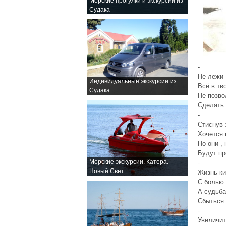
Морские прогулки и экскурсии из
Судака
-
Не лежи 
Индивидуальные экскурсии из
Всё в тв
Судака
Не позво
Сделать 
-
Стиснув 
Хочется 
Но они ,
Будут п
Морские экскурсии. Катера.
-
Новый Свет
Жизнь ки
С болью
А судьба
Сбыться 
-
Увеличит