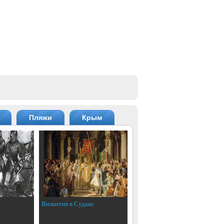
Пляжи
Крым
Византия в Судаке