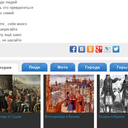
еди людей
ь это превратиться
х семей
те , себя много
апрягайте
лу ещё шанс
, но шагайте
Люди
Фото
Города
Горы
тория
эзцы в Судаке
Венецианцы в Крыму
Хазары в Крыму