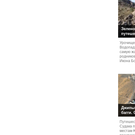
Зелено
путеше
Урочище
Водопад
самую жа
родников
Икона Бо
Джипы,
багги.
Путешест
Судaка 
местам 