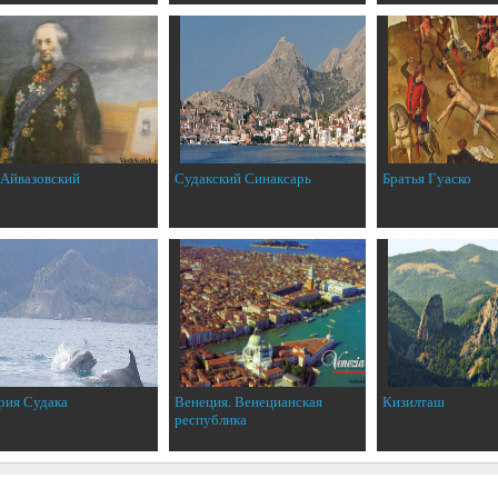
 Айвазовский
Судакский Синаксарь
Братья Гуаско
рия Судака
Венеция. Венецианская
Кизилташ
республика