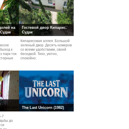
долей на
Гостевой двор Кипарис.
 Судак
Судак
Кипарисовая аллея. Большой
возле
зеленый двор. Десять номеров
Выход к
со всеми удобствами, своей
з парк ток
беседкой. Тихо, уютно,
сторные
спокойно.
ней.
.
The Last Unicorn (1982)
6-7
одьбы до
тся