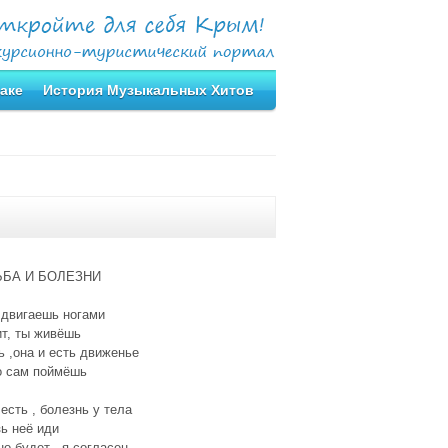
аке
История Музыкальных Хитов
БА И БОЛЕЗНИ
 двигаешь ногами
т, ты живёшь
 ,она и есть движенье
о сам поймёшь
есть , болезнь у тела
ь неё иди
о будет , я согласен