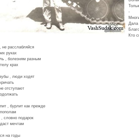
Тольк
-
Многи
Дала 
Благ
Кто с
, не расслабляйся
оих руках
ль , болезням разным
телу крах
зубы , люди ходят
кричать
 не отступают
родолжать
пит , бурлит как прежде
 пополам
 , словно подарок
даст мечтам
ся на годы