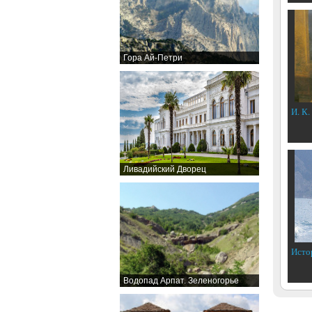
Гора Ай-Петри
И. К.
Ливадийский Дворец
Исто
Водопад Арпат. Зеленогорье