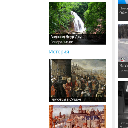
Hовог
Обит
Водопад Джур-Джур.
Генеральское
История
На Ya
голол
Генуэзцы в Судаке
Вот к
Дискот