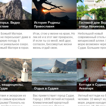
горье. Видео
История Родины
Гостевой дом Во
ствие
Православия
улице Нахимова.
 Божьей Матери.
Итак, стою у жизни на краю, Но
Небольшой новый
 не пересыхает даже в
лик её и в этот миг прекрасен,
современный отель 
ркую погоду. 6
И если ты со мной, мой друг,
кипарисовой аллеи. 
 и уникальное озеро.
согласен, Бессмертью жизни
морю возможен чере
жьей Матери в горах.
жизнь отдай свою.
Судaк. Большие про
номера со своей кух
 квадроциклы,
Коттэдж в Судаке
 Судак
Отдых в Судаке
Аквапарк
вия и экскурcии из
Вас приветствует город Судак.
Уютный коттедж на 
по самым красивым
Город с 1808 летней историей.
человек. 10 минут х
Kрыма! Познать на
Климатический курортный
моря, рядом находи