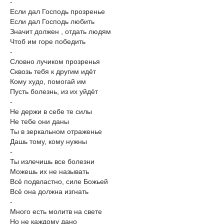
-
Если дал Господь прозренье
Если дал Господь любить
Значит должен , отдать людям
Чтоб им горе победить
-
Словно лучиком прозренья
Сквозь тебя к другим идёт
Кому худо, помогай им
Пусть болезнь, из их уйдёт
-
Не держи в себе те силы
Не тебе они даны
Ты в зеркальном отраженье
Дашь тому, кому нужны
-
Ты излечишь все болезни
Можешь их не называть
Всё подвластно, силе Божьей
Всё она должна изгнать
-
Много есть молитв на свете
Но не каждому дано